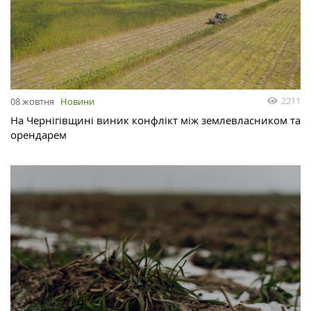
2211
08 жовтня
Новини
На Чернігівщині виник конфлікт між землевласником та
орендарем