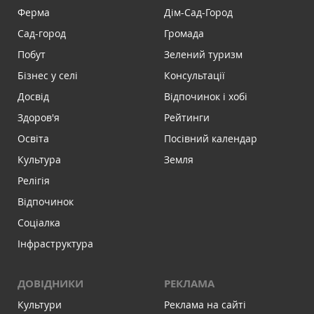
Ферма
Дім-Сад-Город
Сад-город
Громада
Побут
Зелений туризм
Бізнес у селі
Консультації
Досвід
Відпочинок і хобі
Здоров'я
Рейтинги
Освіта
Посівний календар
Культура
Земля
Релігія
Відпочинок
Соціалка
Інфраструктура
ДОВІДНИКИ
РЕКЛАМА
Культури
Реклама на сайті