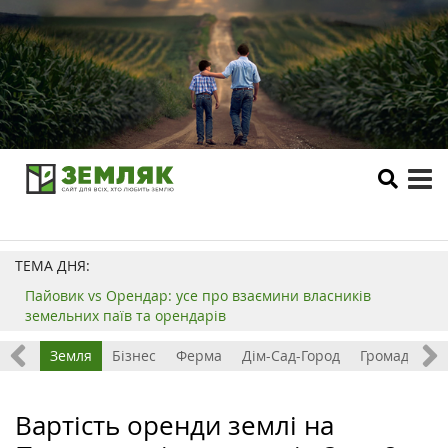
tog
me
ТЕМА ДНЯ:
Пайовик vs Орендар: усе про взаємини власників
земельних паїв та орендарів
Все
Земля
Бізнес
Ферма
Дім-Сад-Город
Громада
З
Вартість оренди землі на