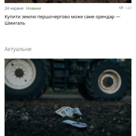
140
24 червня
Новини
Купити землю першочергово може саме орендар —
Шмигаль
Актуальне