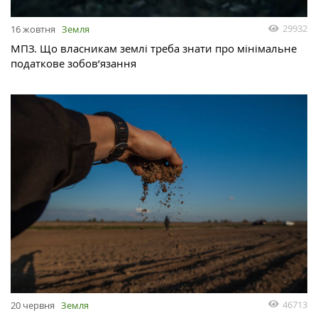
29932
16 жовтня
Земля
МПЗ. Що власникам землі треба знати про мінімальне
податкове зобов’язання
46713
20 червня
Земля