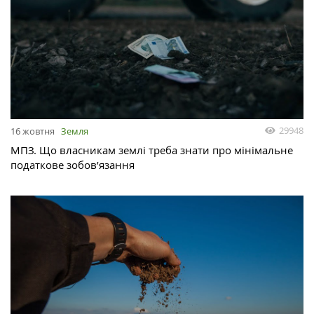
29948
16 жовтня
Земля
МПЗ. Що власникам землі треба знати про мінімальне
податкове зобов’язання