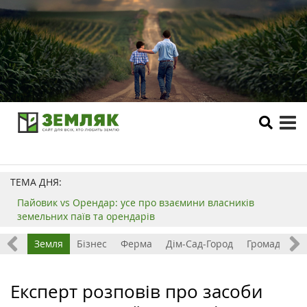
tog
me
ТЕМА ДНЯ:
Пайовик vs Орендар: усе про взаємини власників
земельних паїв та орендарів
Все
Земля
Бізнес
Ферма
Дім-Сад-Город
Громада
З
Експерт розповів про засоби