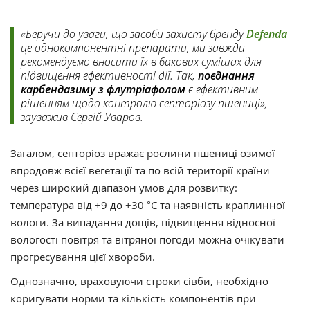
«Беручи до уваги, що засоби захисту бренду
Defenda
це однокомпонентні препарати, ми завжди
рекомендуємо вносити їх в бакових сумішах для
підвищення ефективності дії. Так,
поєднання
карбендазиму з флутріафолом
є ефективним
рішенням щодо контролю септоріозу пшениці», —
зауважив Сергій Уваров.
Загалом, септоріоз вражає рослини пшениці озимої
впродовж всієї вегетації та по всій території країни
через широкий діапазон умов для розвитку:
температура від +9 до +30 °С та наявність краплинної
вологи. За випадання дощів, підвищення відносної
вологості повітря та вітряної погоди можна очікувати
прогресування цієї хвороби.
Однозначно, враховуючи строки сівби, необхідно
коригувати норми та кількість компонентів при