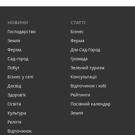
НОВИНИ
СТАТТІ
Господарство
Бізнес
Земля
Ферма
Ферма
Дім-Сад-Город
Сад-город
Громада
Побут
Зелений туризм
Бізнес у селі
Консультації
Досвід
Відпочинок і хобі
Здоров'я
Рейтинги
Освіта
Посівний календар
Культура
Земля
Релігія
Відпочинок