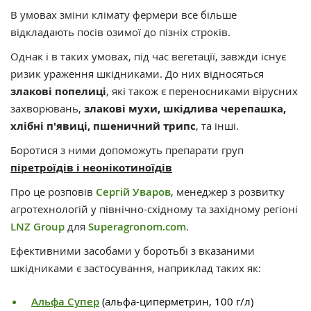
В умовах зміни клімату фермери все більше
відкладають посів озимої до пізніх строків.
Однак і в таких умовах, під час вегетації, завжди існує
ризик ураження шкідниками. До них відносяться
злакові попелиці
, які також є переносниками вірусних
захворювань,
злакові мухи, шкідлива черепашка,
хлібні п'явиці, пшеничний трипс
, та інші.
Боротися з ними допоможуть препарати груп
піретроїдів і неонікотиноїдів
Про це розповів
Сергій Уваров
, менеджер з розвитку
агротехнологій у північно-східному та західному регіоні
LNZ Group
для
Superagronom.com
.
Ефективними засобами у боротьбі з вказаними
шкідниками є застосування, наприклад таких як:
Альфа Супер
(альфа-циперметрин, 100 г/л)