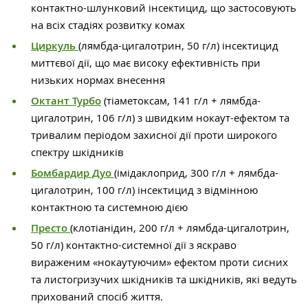
контактно-шлунковий інсектицид, що застосовують
на всіх стадіях розвитку комах
Циркуль
(лямбда-цигалотрин, 50 г/л) інсектицид
миттєвої дії, що має високу ефективність при
низьких нормах внесення
Октант Турбо
(тіаметоксам, 141 г/л + лямбда-
цигалотрин, 106 г/л) з швидким нокаут-ефектом та
тривалим періодом захисної дії проти широкого
спектру шкідників
Бомбардир Дуо
(імідаклоприд, 300 г/л + лямбда-
цигалотрин, 100 г/л) інсектицид з відмінною
контактною та системною дією
Престо
(клотіанідин, 200 г/л + лямбда-цигалотрин,
50 г/л) контактно-системної дії з яскраво
вираженим «нокаутуючим» ефектом проти сисних
та листогризучих шкідників та шкідників, які ведуть
прихований спосіб життя.