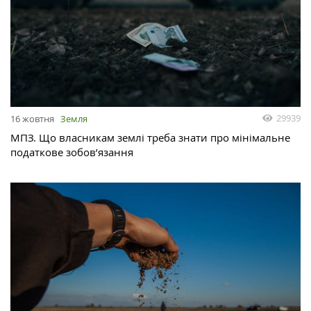
29939
16 жовтня
Земля
МПЗ. Що власникам землі треба знати про мінімальне
податкове зобов’язання