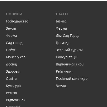
НОВИНИ
СТАТТІ
Господарство
Бізнес
Земля
Ферма
Ферма
Дім-Сад-Город
Сад-город
Громада
Побут
Зелений туризм
Бізнес у селі
Консультації
Досвід
Відпочинок і хобі
Здоров'я
Рейтинги
Освіта
Посівний календар
Культура
Земля
Релігія
Відпочинок