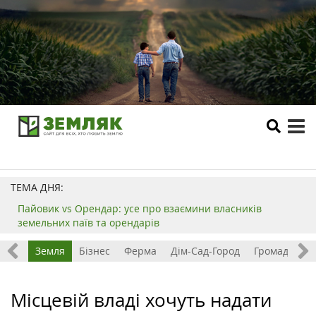
tog
me
ТЕМА ДНЯ:
Пайовик vs Орендар: усе про взаємини власників
земельних паїв та орендарів
Все
Земля
Бізнес
Ферма
Дім-Сад-Город
Громада
З
Місцевій владі хочуть надати