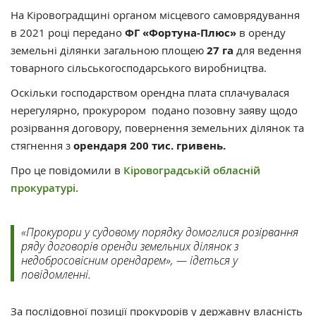
На Кіровоградщині органом місцевого самоврядування
в 2021 році передано
ФГ «Фортуна-Плюс»
в оренду
земельні ділянки загальною площею
27 га
для ведення
товарного сільськогосподарського виробництва.
Оскільки господарством орендна плата сплачувалася
нерегулярно, прокурором подано позовну заяву щодо
розірвання договору, повернення земельних ділянок та
стягнення з
орендаря 200 тис. гривень.
Про це повідомили в
Кіровоградській обласній
прокуратурі.
«Прокурори у судовому порядку домоглися розірвання
ряду договорів оренди земельних ділянок з
недобросовісним орендарем», — ідеться у
повідомленні.
За послідовної позиції прокурорів у державну власність