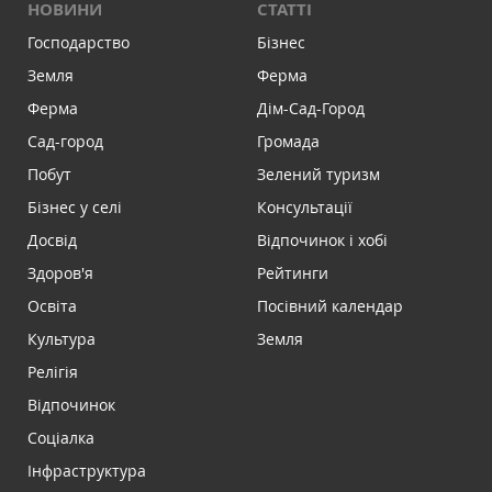
НОВИНИ
СТАТТІ
Господарство
Бізнес
Земля
Ферма
Ферма
Дім-Сад-Город
Сад-город
Громада
Побут
Зелений туризм
Бізнес у селі
Консультації
Досвід
Відпочинок і хобі
Здоров'я
Рейтинги
Освіта
Посівний календар
Культура
Земля
Релігія
Відпочинок
Соціалка
Інфраструктура