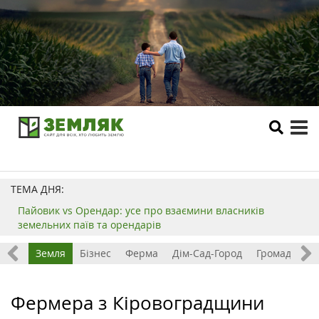
tog
me
ТЕМА ДНЯ:
Пайовик vs Орендар: усе про взаємини власників
земельних паїв та орендарів
Все
Земля
Бізнес
Ферма
Дім-Сад-Город
Громада
З
Фермера з Кіровоградщини