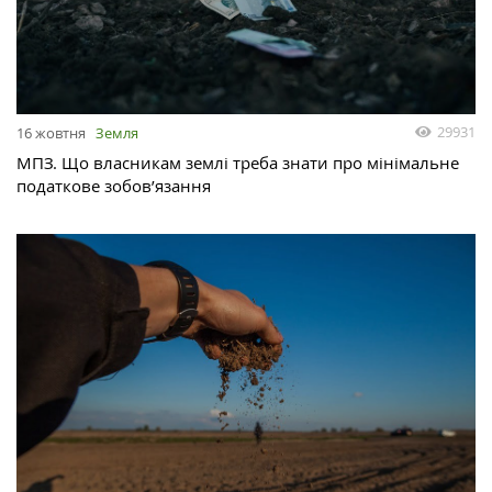
29931
16 жовтня
Земля
МПЗ. Що власникам землі треба знати про мінімальне
податкове зобов’язання