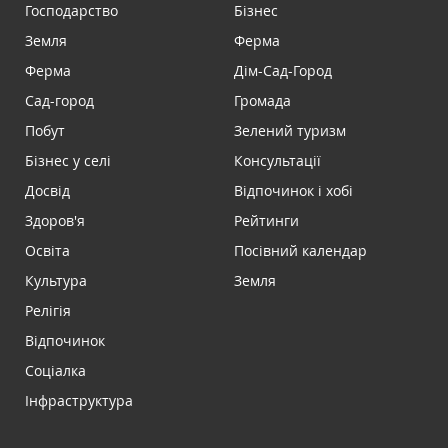
Господарство
Бізнес
Земля
Ферма
Ферма
Дім-Сад-Город
Сад-город
Громада
Побут
Зелений туризм
Бізнес у селі
Консультації
Досвід
Відпочинок і хобі
Здоров'я
Рейтинги
Освіта
Посівний календар
Культура
Земля
Релігія
Відпочинок
Соціалка
Інфраструктура