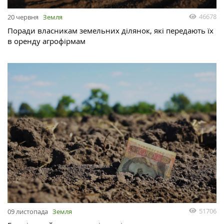
46678
20 червня
Земля
Поради власникам земельних ділянок, які передають їх
в оренду агрофірмам
51706
09 листопада
Земля