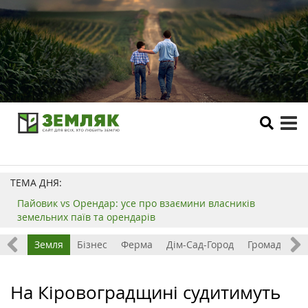
tog
me
ТЕМА ДНЯ:
Пайовик vs Орендар: усе про взаємини власників
земельних паїв та орендарів
Все
Земля
Бізнес
Ферма
Дім-Сад-Город
Громада
З
На Кіровоградщині судитимуть