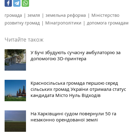
|
|
|
громада
земля
земельна реформа
Міністерство
|
|
розвитку громад
Мінагрополітики
допомога громадам
Читайте також
У Бучі збудують сучасну амбулаторію за
допомогою 3D-принтера
Красносільська громада першою серед
сільських громад України отримала статус
кандидата Місто Нуль Відходів
На Харківщині судом повернули 50 га
незаконно орендованої землі