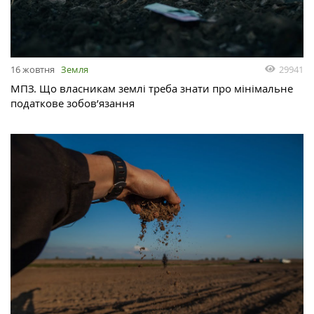
29941
16 жовтня
Земля
МПЗ. Що власникам землі треба знати про мінімальне
податкове зобов’язання