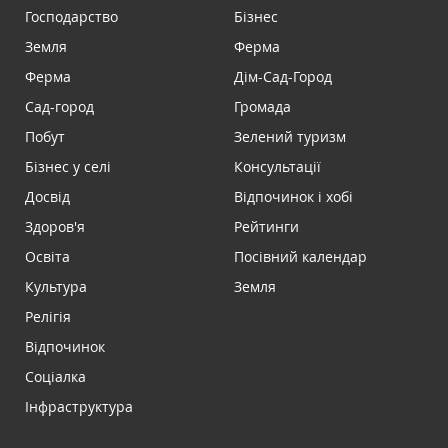
Господарство
Бізнес
Земля
Ферма
Ферма
Дім-Сад-Город
Сад-город
Громада
Побут
Зелений туризм
Бізнес у селі
Консультації
Досвід
Відпочинок і хобі
Здоров'я
Рейтинги
Освіта
Посівний календар
Культура
Земля
Релігія
Відпочинок
Соціалка
Інфраструктура