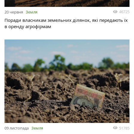
46725
20 червня
Земля
Поради власникам земельних ділянок, які передають їх
в оренду агрофірмам
51785
09 листопада
Земля