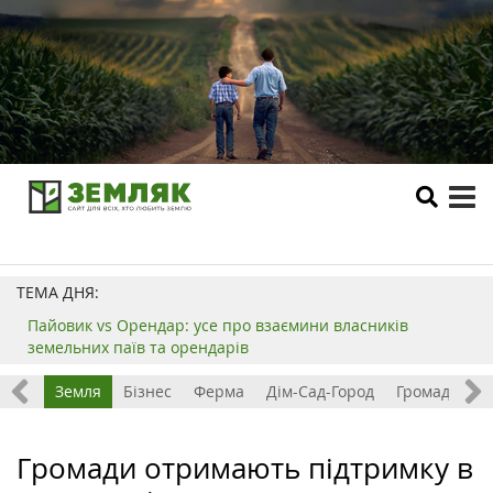
tog
me
ТЕМА ДНЯ:
Пайовик vs Орендар: усе про взаємини власників
земельних паїв та орендарів
Все
Земля
Бізнес
Ферма
Дім-Сад-Город
Громада
З
Громади отримають підтримку в