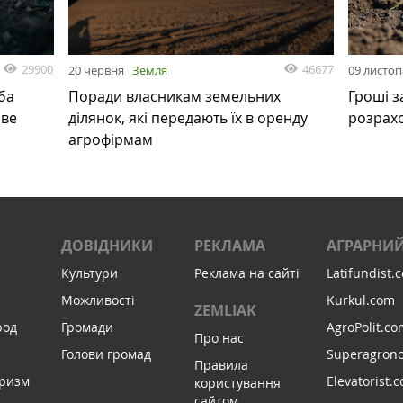
29900
46677
20 червня
Земля
09 листо
ба
Поради власникам земельних
Гроші з
ове
ділянок, які передають їх в оренду
розрах
агрофірмам
ДОВІДНИКИ
РЕКЛАМА
АГРАРНИЙ
Культури
Реклама на сайті
Latifundist.
Можливості
Kurkul.com
ZEMLIAK
род
Громади
AgroPolit.co
Про нас
Голови громад
Superagron
Правила
уризм
Elevatorist.
користування
сайтом