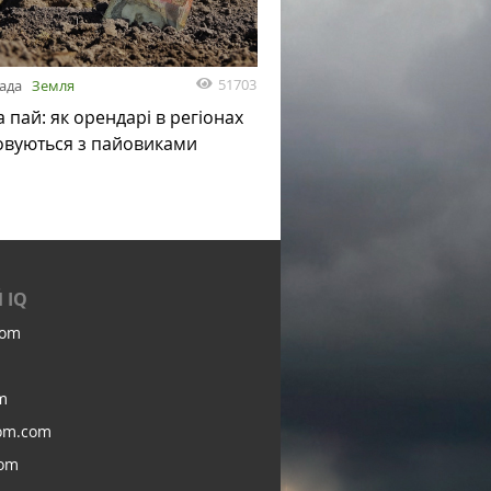
51703
пада
Земля
а пай: як орендарі в регіонах
овуються з пайовиками
 IQ
com
m
om.com
com