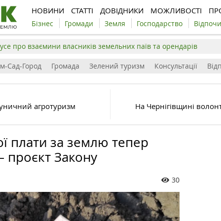
НОВИНИ
СТАТТІ
ДОВІДНИКИ
МОЖЛИВОСТІ
ПР
Бізнес
Громади
Земля
Господарство
Відпоч
усе про взаємини власників земельних паїв та орендарів
ім-Сад-Город
Громада
Зелений туризм
Консультації
Відп
луничний агротуризм
На Чернігівщині волонт
ї плати за землю тепер
 проєкт Закону
30