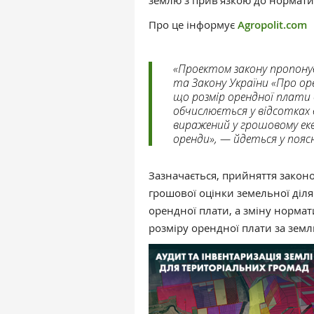
землю з прив’язкою до нормати
Про це інформує
Agropolit.com
«Проектом закону пропону
та Закону України «Про ор
що розмір орендної плати 
обчислюється у відсотках 
виражений у грошовому екв
оренди», — йдеться у пояс
Зазначається, прийняття закон
грошової оцінки земельної діл
орендної плати, а зміну нормат
розміру орендної плати за земл