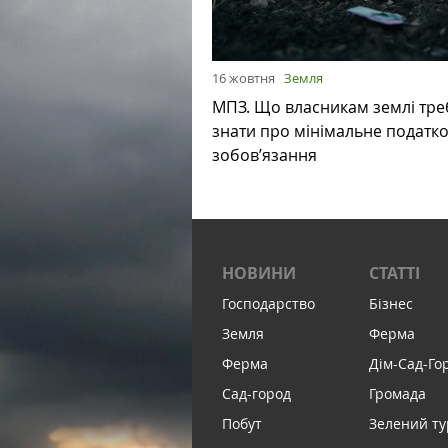
16 жовтня
Земля
МПЗ. Що власникам землі тре
знати про мінімальне податк
зобов’язання
НОВИНИ
СТАТТІ
Господарство
Бізнес
Земля
Ферма
Ферма
Дім-Сад-Го
Сад-город
Громада
Побут
Зелений т