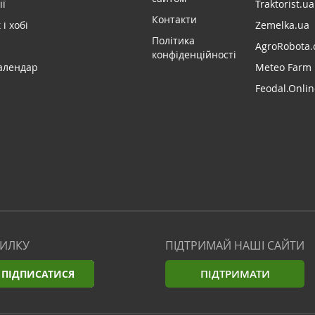
ії
Traktorist.ua
Контакти
і хобі
Zemelka.ua
Політика
AgroRobota.
конфіденційності
алендар
Meteo Farm
Feodal.Onlin
СИЛКУ
ПІДТРИМАЙ НАШІ САЙТИ
ПІДТРИМАТИ
ПІДПИСАТИСЯ