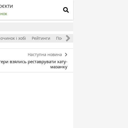
ОЄКТИ
инок
очинок і хобі
Рейтинги
Посівний календар
Наступна новина
ери взялись реставрувати хату-
мазанку