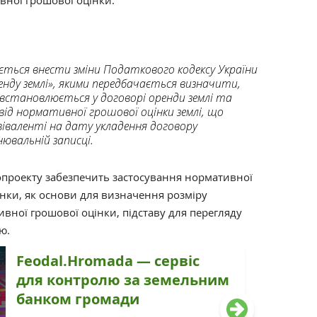
вної грошової оцінки.
ється внести зміни Податкового кодексу України
енду землі», якими передбачається визначити,
встановлюється у договорі оренди землі та
від нормативної грошової оцінки землі, що
іваленті на дату укладення договору
нювальній записці.
опроекту забезпечить застосування нормативної
янки, як основи для визначення розміру
ивної грошової оцінки, підставу для перегляду
ю.
Feodal.Hromada — сервіс
для контролю за земельним
банком громади