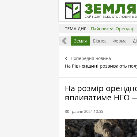
ТЕМА ДНЯ:
Пайовик vs Орендар: 
Все
Земля
Бізнес
Ферма
Д
Попередня новина
На Рівненщині розвивають по
На розмір орендно
впливатиме НГО —
30 травня 2024,10:55