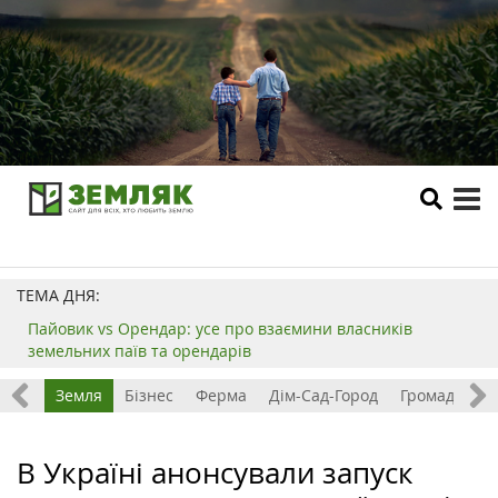
tog
me
ТЕМА ДНЯ:
Пайовик vs Орендар: усе про взаємини власників
земельних паїв та орендарів
Все
Земля
Бізнес
Ферма
Дім-Сад-Город
Громада
З
В Україні анонсували запуск