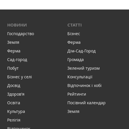
НОВИНИ
СТАТТІ
Господарство
Бізнес
Земля
Ферма
Ферма
Дім-Сад-Город
Сад-город
Громада
Побут
Зелений туризм
Бізнес у селі
Консультації
Досвід
Відпочинок і хобі
Здоров'я
Рейтинги
Освіта
Посівний календар
Культура
Земля
Релігія
Відпочинок