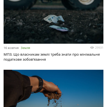
29931
16 жовтня
Земля
МПЗ. Що власникам землі треба знати про мінімальне
податкове зобов’язання