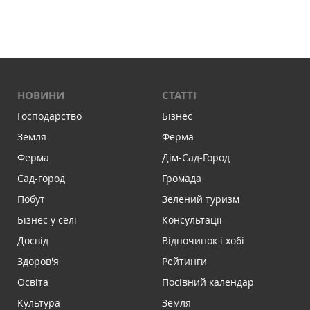
НОВИНИ
СТАТТІ
Господарство
Бізнес
Земля
Ферма
Ферма
Дім-Сад-Город
Сад-город
Громада
Побут
Зелений туризм
Бізнес у селі
Консультації
Досвід
Відпочинок і хобі
Здоров'я
Рейтинги
Освіта
Посівний календар
Культура
Земля