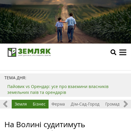
tog
me
ТЕМА ДНЯ:
Пайовик vs Орендар: усе про взаємини власників
земельних паїв та орендарів
Все
Земля
Бізнес
Ферма
Дім-Сад-Город
Громада
З
На Волині судитимуть