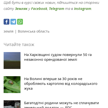
Щоб бути в курсі свіжих новин, підпишіться на сторінки
сайту
Земляк
у
Facebook
,
Telegram
та в
Instagram
.
|
земля
Волинська область
Читайте також
На Харківщині судом повернули 50 га
незаконно орендованої землі
На Волині вперше за 30 років не
обробляють картоплю від колорадського
жука
Багатодітні родини можуть не сплачувати
земельний податок — ДПС