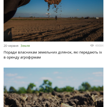
46684
20 червня
Земля
Поради власникам земельних ділянок, які передають їх
в оренду агрофірмам