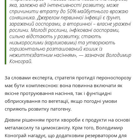
яка, залежно від інтенсивності розвитку, може
спричинити втрату до 50% майбутнього врожаю
соняшника. Джерелом первинної інфекції є ґрунт,
заражений ооспорами, а вторинної – власне уражені
рослини. Молоді рослини, інфіковані ооспорами,
сильно відстають у розвитку, стають
низькорослими (карликовими) та утворюють
горизонтально розташований кошик із
нежиттєздатним насінням», — зазначає Володимир
Конограй.
За словами експерта, стратегія протидії пероноспорозу
має бути комплексною: вона повинна включати як
якісне протруювання насіння, так і фунгіцидні
обприскування по вегетації, якщо погодні умови
сприяють розвитку патогену.
Дієвим рішенням проти хвороби є продукти на основі
металаксилу та цимоксанілу. Крім того, Володимир
Конограй нагадує, що додатковим резерватором для