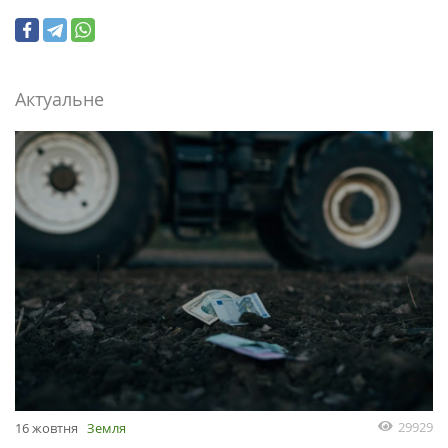
Актуальне
29929
16 жовтня
Земля