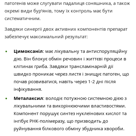
патогенів може слугувати падалиця соняшника, а також
окремі види бур’янів, тому їх контроль має бути
систематичним.
Завдяки синергії двох активних компонентів препарат
забезпечує максимальний результат:
Цимоксаніл
: має лікувальну та антиспоруляційну
дію. Він блокує обмін речовин і життєві процеси в
клітинах гриба. Завдяки трансламінарній дії
швидко проникає через листя і знищує патоген, що
почав розвиватися, навіть через 1-2 дні після
інфікування.
Металаксил
: володіє потужною системною дією з
лікувальними та викорінюючими властивостями.
Компонент порушує синтез нуклеїнових кислот та
інгібує РНК-полімеразу, що призводить до
руйнування білкового обміну збудника хвороби.