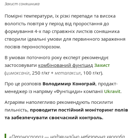
Захист соняшника
Помірні температури, їх різкі перепади та висока
вологість повітря у період від проростання до
формування 4-х пар справжніх листків соняшника
створили ідеальні умови для первинного зараження
посівів пероноспорозом.
В умовах поточного року експерт рекомендує
застосовувати
комбінований фунгіцид
Захист
(
цимоксаніл
, 250 г/кг +
металаксил
, 100 г/кг).
Про це розповів
Володимир Конограй
, продакт-
менеджер із напряму «Фунгіциди» компанії
Ukravit
.
Аграріям наполегливо рекомендують посилити
пильність,
проводити постійний моніторинг полів
та забезпечувати своєчасний контроль.
«Пероноспороз — надзвичайно небезпечна хвороба,