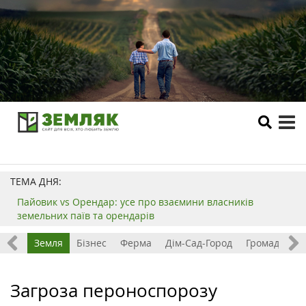
tog
me
ТЕМА ДНЯ:
Пайовик vs Орендар: усе про взаємини власників
земельних паїв та орендарів
Все
Земля
Бізнес
Ферма
Дім-Сад-Город
Громада
З
Загроза пероноспорозу