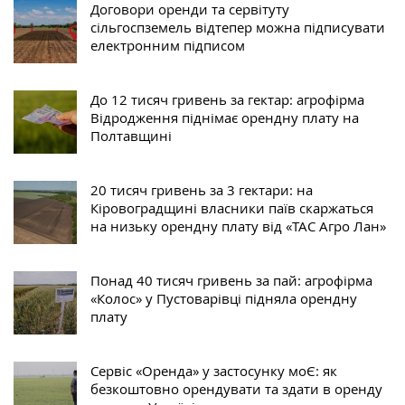
Договори оренди та сервітуту
сільгоспземель відтепер можна підписувати
електронним підписом
До 12 тисяч гривень за гектар: агрофірма
Відродження піднімає орендну плату на
Полтавщині
20 тисяч гривень за 3 гектари: на
Кіровоградщині власники паїв скаржаться
на низьку орендну плату від «ТАС Агро Лан»
Понад 40 тисяч гривень за пай: агрофірма
«Колос» у Пустоварівці підняла орендну
плату
Сервіс «Оренда» у застосунку моЄ: як
безкоштовно орендувати та здати в оренду