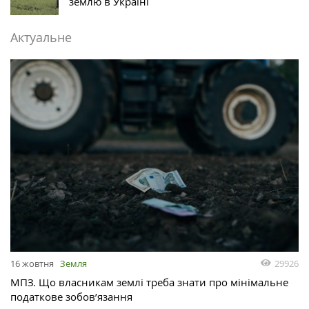
землю в Україні
Актуальне
29926
16 жовтня
Земля
МПЗ. Що власникам землі треба знати про мінімальне
податкове зобов’язання