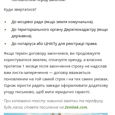
Куди звертатися?
До місцевої ради (якщо земля комунальна).
До територіального органу Держгеокадастру (якщо
державна).
До нотаріуса або ЦНАПу для реєстрації права.
Якщо термін договору закінчився, ви продовжуєте
користуватися землею, сплачуєте оренду, а власник
протягом 1 місяця після закінчення строку не надіслав
вам листа-заперечення — договір вважається
поновленим на той самий строк і на тих самих умовах.
Однак юристи радять завжди оформлювати додаткову
угоду письмово, щоб мати юридичні гарантії.
При копіюванні тексту новинної замітки та передруку,
будь ласка, ставте посилання на
Zemliak.com.