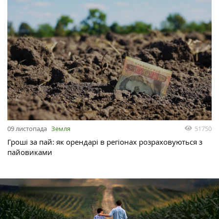
51750
09 листопада
Земля
Гроші за пай: як орендарі в регіонах розраховуються з
пайовиками