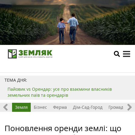
tog
me
ТЕМА ДНЯ:
Пайовик vs Орендар: усе про взаємини власників
земельних паїв та орендарів
Все
Земля
Бізнес
Ферма
Дім-Сад-Город
Громада
З
Поновлення оренди землі: що