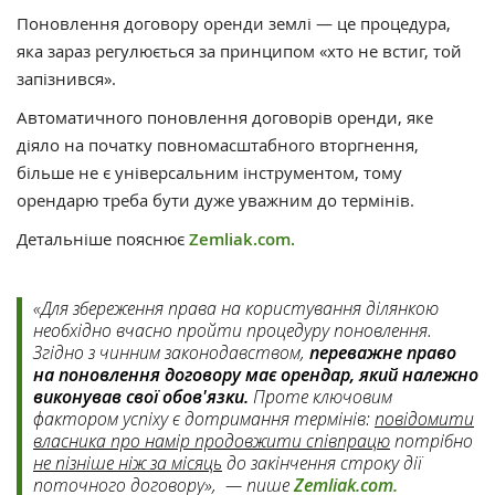
Поновлення договору оренди землі — це процедура,
яка зараз регулюється за принципом «хто не встиг, той
запізнився».
Автоматичного поновлення договорів оренди, яке
діяло на початку повномасштабного вторгнення,
більше не є універсальним інструментом, тому
орендарю треба бути дуже уважним до термінів.
Детальніше пояснює
Zemliak.com.
«Для збереження права на користування ділянкою
необхідно вчасно пройти процедуру поновлення.
Згідно з чинним законодавством,
переважне право
на поновлення договору має орендар, який належно
виконував свої обов'язки.
Проте ключовим
фактором успіху є дотримання термінів:
повідомити
власника про намір продовжити співпрацю
потрібно
не пізніше ніж за місяць
до закінчення строку дії
поточного договору», — пише
Zemliak.com.