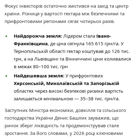
Фокус інвесторів остаточно змістився на захід та центр
країни. Різниця у вартості гектара між безпечними та
прифронтовими регіонами сягає чотирьох разів.
Найдорожча земля:
Лідером стала
Івано-
Франківщина
, де ціна сягнула 165 615 грн/га. У
Тернопільській області гектар коштував до 126 тис.
грн, а на Львівщині та Вінниччині ціни коливалися
в межах 80–100 тис. грн
Найдешевша земля:
У прифронтових
Херсонській, Миколаївській та Запорізькій
областях через високі безпекові ризики вартість
залишається мінімальною — 35–38 тис. грн/га.
Заступник Міністра економіки, довкілля та сільського
господарства України Денис Башлик зауважив, що
ринок зберіг ліквідність та продемонстрував стале
зростання. За його словами, у 2026 році ключовими