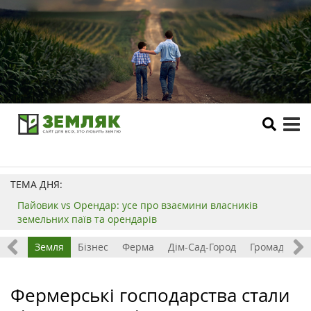
tog
me
ТЕМА ДНЯ:
Пайовик vs Орендар: усе про взаємини власників
земельних паїв та орендарів
Все
Земля
Бізнес
Ферма
Дім-Сад-Город
Громада
З
Фермерські господарства стали