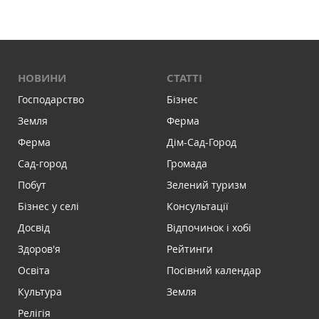
НОВИНИ
СТАТТІ
Господарство
Бізнес
Земля
Ферма
Ферма
Дім-Сад-Город
Сад-город
Громада
Побут
Зелений туризм
Бізнес у селі
Консультації
Досвід
Відпочинок і хобі
Здоров'я
Рейтинги
Освіта
Посівний календар
Культура
Земля
Релігія