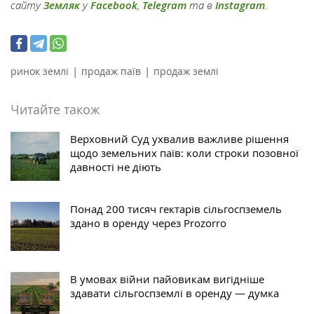
сайту
Земляк
у
Facebook
,
Telegram
та в
Instagram
.
|
|
ринок землі
продаж паїв
продаж землі
Читайте також
Верховний Суд ухвалив важливе рішення
щодо земельних паїв: коли строки позовної
давності не діють
Понад 200 тисяч гектарів сільгоспземель
здано в оренду через Prozorro
В умовах війни пайовикам вигідніше
здавати сільгоспземлі в оренду — думка