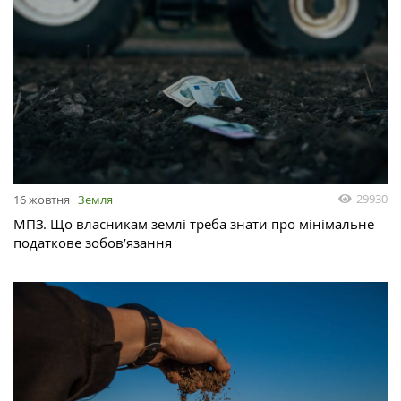
29930
16 жовтня
Земля
МПЗ. Що власникам землі треба знати про мінімальне
податкове зобов’язання