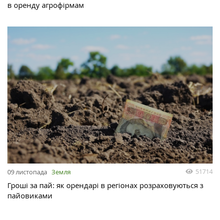
в оренду агрофірмам
51714
09 листопада
Земля
Гроші за пай: як орендарі в регіонах розраховуються з
пайовиками