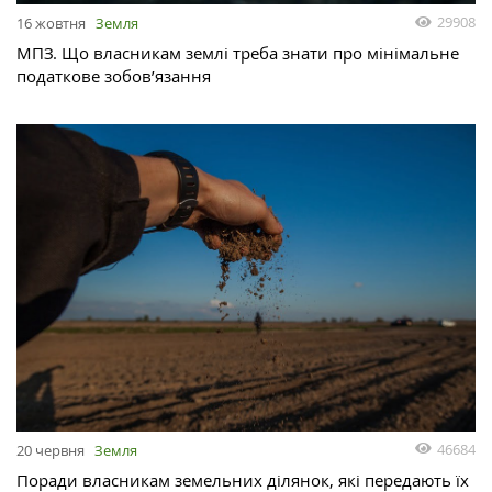
29908
16 жовтня
Земля
МПЗ. Що власникам землі треба знати про мінімальне
податкове зобов’язання
46684
20 червня
Земля
Поради власникам земельних ділянок, які передають їх