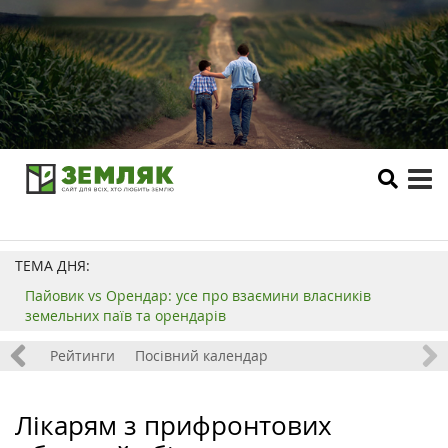
tog
me
ТЕМА ДНЯ:
Пайовик vs Орендар: усе про взаємини власників
земельних паїв та орендарів
 хобі
Рейтинги
Посівний календар
Лікарям з прифронтових