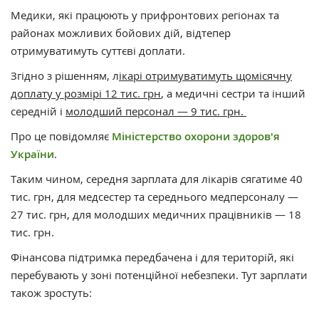
Медики, які працюють у прифронтових регіонах та
районах можливих бойових дій, відтепер
отримуватимуть суттєві доплати.
Згідно з рішенням, л
ікарі отримуватимуть щомісячну
доплату у розмірі 12 тис. грн
, а медичні сестри та інший
середній і
молодший персонал — 9 тис. грн.
Про це повідомляє
Міністерство охорони здоров'я
України
.
Таким чином, середня зарплата для лікарів сягатиме 40
тис. грн, для медсестер та середнього медперсоналу —
27 тис. грн, для молодших медичних працівників — 18
тис. грн.
Фінансова підтримка передбачена і для територій, які
перебувають у зоні потенційної небезпеки. Тут зарплати
також зростуть: