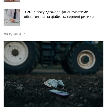
З 2026 року держава фінансуватиме
обстеження на діабет та серцеві ризики
Актуальне