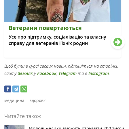
Ветерани повертаються
Усе про підтримку, соціалізацію та власну
справу для ветеранів і їхніх родин
Щоб бути в курсі свіжих новин, підпишіться на сторінки
сайту
Земляк
у
Facebook
,
Telegram
та в
Instagram
.
|
медицина
здоров'я
Читайте також
Молоді медики зможуть отримати 200 тисяч