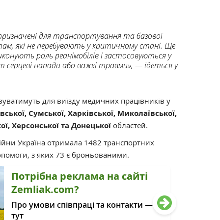
 призначені для транспортування та базової
ам, які не перебувають у критичному стані. Ще
виконують роль реанімобілів і застосовуються у
т серцеві напади або важкі травми», — ідеться у
вуватимуть для виїзду медичних працівників у
вської, Сумської, Харківської, Миколаївської,
ої, Херсонської та Донецької
областей.
ійни Україна отримала 1482 транспортних
опомоги, з яких 73 є броньованими.
Потрібна реклама на сайті
Zemliak.com?
Про умови співпраці та контакти —
тут