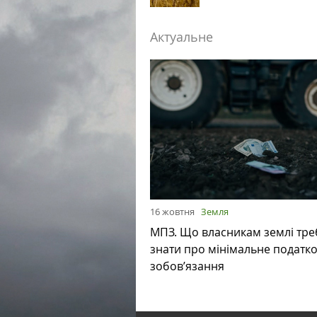
Актуальне
16 жовтня
Земля
МПЗ. Що власникам землі тре
знати про мінімальне податк
зобов’язання