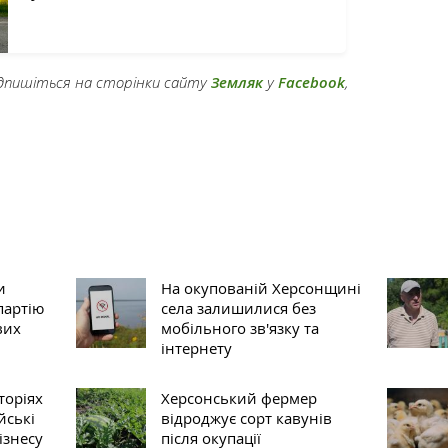
підпишіться на сторінки сайту
Земляк
у
Facebook
,
и
На окупованій Херсонщині
партію
села залишилися без
вих
мобільного зв'язку та
інтернету
торіях
Херсонський фермер
йські
відроджує сорт кавунів
ізнесу
після окупації