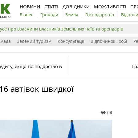
НОВИНИ
СТАТТІ
ДОВІДНИКИ
МОЖЛИВОСТІ
ПР
Бізнес
Громади
Земля
Господарство
Відпоч
усе про взаємини власників земельних паїв та орендарів
омада
Зелений туризм
Консультації
Відпочинок і хобі
Р
диту, якщо господарство в
Го
16 автівок швидкої
68