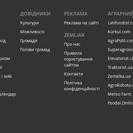
ДОВІДНИКИ
РЕКЛАМА
АГРАРНИЙ
Культури
Реклама на сайті
Latifundist.
Можливості
Kurkul.com
ZEMLIAK
род
Громади
AgroPolit.co
Про нас
Голови громад
Superagron
Правила
уризм
Elevatorist.
користування
сайтом
ії
Traktorist.ua
Контакти
і хобі
Zemelka.ua
Політика
AgroRobota.
конфіденційності
алендар
Meteo Farm
Feodal.Onlin