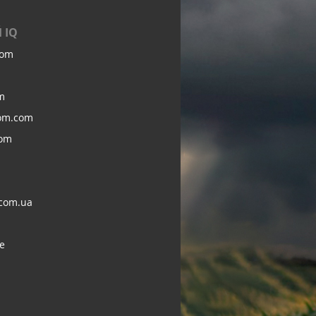
 IQ
com
m
om.com
com
com.ua
e