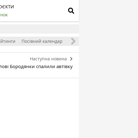
ОЄКТИ
инок
ейтинги
Посівний календар
Наступна новина
лові Бородянки спалили автівку