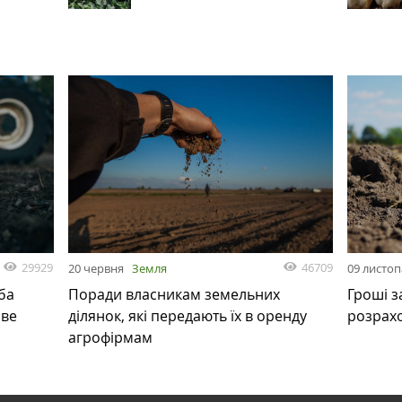
29929
46709
20 червня
Земля
09 листо
ба
Поради власникам земельних
Гроші з
ове
ділянок, які передають їх в оренду
розрах
агрофірмам