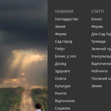
НОВИНИ
СТАТТІ
Господарство
Бізнес
Земля
Ферма
Ферма
Дім-Сад-Го
Сад-город
Громада
Побут
Зелений т
Бізнес у селі
Консультац
Досвід
Відпочинок 
Здоров'я
Рейтинги
Освіта
Посівний к
Культура
Земля
Релігія
Відпочинок
Соціалка