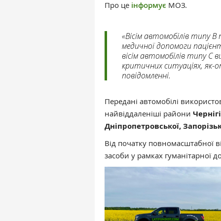
Про це
інформує
МОЗ.
«Вісім автомобілів типу B
медичної допомоги пацієнт
вісім автомобілів типу C 
критичних ситуаціях, як-о
повідомленні.
Передані автомобілі використо
найвіддаленіші райони
Чернігі
Дніпропетровської, Запорізьк
Від початку повномасштабної в
засоби у рамках гуманітарної д