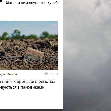
бізнес з вирощування курей
51753
пада
Земля
а пай: як орендарі в регіонах
овуються з пайовиками