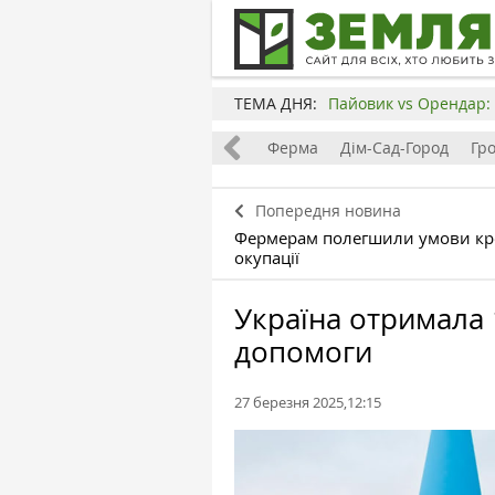
ТЕМА ДНЯ:
Пайовик vs Орендар: 
Все
Земля
Бізнес
Ферма
Дім-Сад-Город
Гр
Попередня новина
Фермерам полегшили умови кре
окупації
Україна отримала 
допомоги
27 березня 2025,12:15