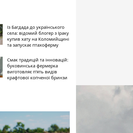
Із Багдада до українського
села: відомий блогер з Іраку
купив хату на Коломийщині
та запускає птахоферму
Смак традицій та інновацій:
буковинська фермерка
виготовляє п'ять видів
крафтової копченої бринзи