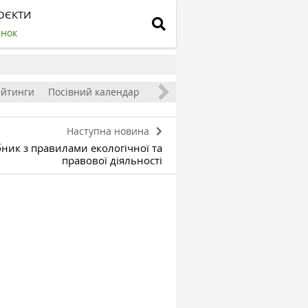
ОЄКТИ
инок
ейтинги
Посівний календар
Наступна новина
ник з правилами екологічної та
правової діяльності