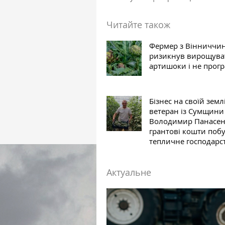
Читайте також
Фермер з Вінниччи
ризикнув вирощува
артишоки і не прог
Бізнес на своїй землі
ветеран із Сумщини
Володимир Панасен
грантові кошти поб
тепличне господарс
Актуальне