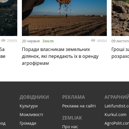
29909
46684
20 червня
Земля
09 листо
ба
Поради власникам земельних
Гроші з
ове
ділянок, які передають їх в оренду
розрах
агрофірмам
ДОВІДНИКИ
РЕКЛАМА
АГРАРНИЙ
Культури
Реклама на сайті
Latifundist.
Можливості
Kurkul.com
ZEMLIAK
род
Громади
AgroPolit.co
Про нас