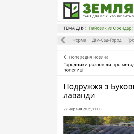
ТЕМА ДНЯ:
Пайовик vs Орендар: 
Все
Земля
Бізнес
Ферма
Дім-Сад-Город
Гр
Попередня новина
Городники розповіли про метод
попелиці
Подружжя з Буков
лаванди
22 червня 2025,11:00