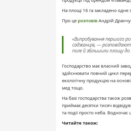
продукції під брендом «Лавандо
На площі 16 га закладено одне 
Про це
розповів
Андрій Дранчу
«Випробування першого ро
саджанців, — розповідають
поле й збільшили площу до 
Господарство має власний завод
здійснювати повний цикл перер
екологічну продукцію на основі
мед тощо.
На базі господарства також роз
приймає десятки тисяч відвідув
та події просто неба. Водночас 
Читайте також: