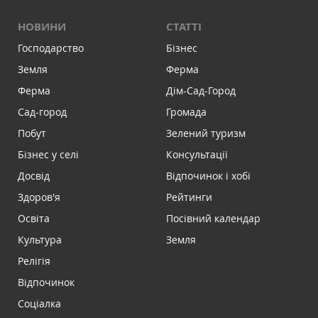
НОВИНИ
СТАТТІ
Господарство
Бізнес
Земля
Ферма
Ферма
Дім-Сад-Город
Сад-город
Громада
Побут
Зелений туризм
Бізнес у селі
Консультації
Досвід
Відпочинок і хобі
Здоров'я
Рейтинги
Освіта
Посівний календар
Культура
Земля
Релігія
Відпочинок
Соціалка