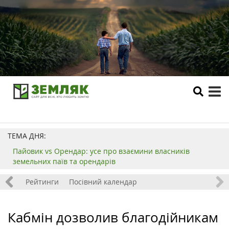
tog
me
ТЕМА ДНЯ:
Пайовик vs Орендар: усе про взаємини власників
земельних паїв та орендарів
 хобі
Рейтинги
Посівний календар
Кабмін дозволив благодійникам