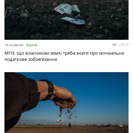
29929
16 жовтня
Земля
МПЗ. Що власникам землі треба знати про мінімальне
податкове зобов’язання