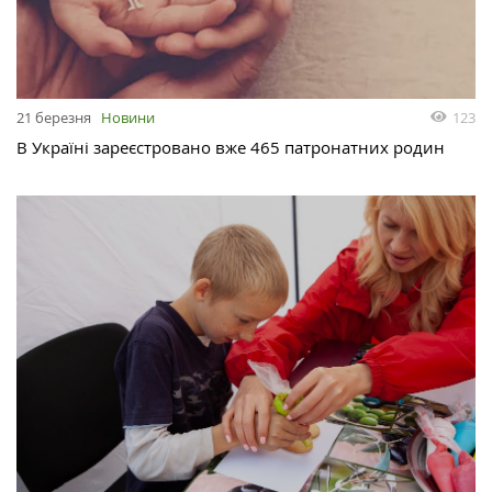
123
21 березня
Новини
В Україні зареєстровано вже 465 патронатних родин