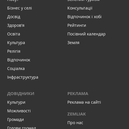
Бізнес у селі
Консультації
Досвід
Відпочинок і хобі
Здоров'я
Рейтинги
Освіта
Посівний календар
Культура
Земля
Релігія
Відпочинок
Соціалка
Інфраструктура
ДОВІДНИКИ
РЕКЛАМА
Культури
Реклама на сайті
Можливості
ZEMLIAK
Громади
Про нас
Голови громад