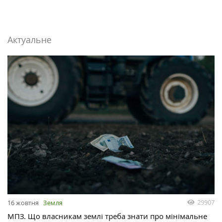
Актуальне
29907
16 жовтня
Земля
МПЗ. Що власникам землі треба знати про мінімальне