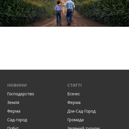
НОВИНИ
СТАТТІ
Господарство
Бізнес
Земля
Ферма
Ферма
Дім-Сад-Город
Сад-город
Громада
Побут
Зелений туризм