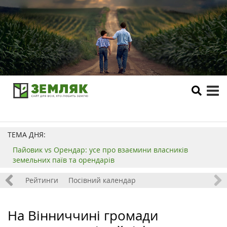
tog
me
ТЕМА ДНЯ:
Пайовик vs Орендар: усе про взаємини власників
земельних паїв та орендарів
 хобі
Рейтинги
Посівний календар
На Вінниччині громади