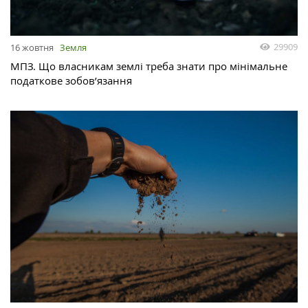
29909
16 жовтня
Земля
МПЗ. Що власникам землі треба знати про мінімальне
податкове зобов’язання