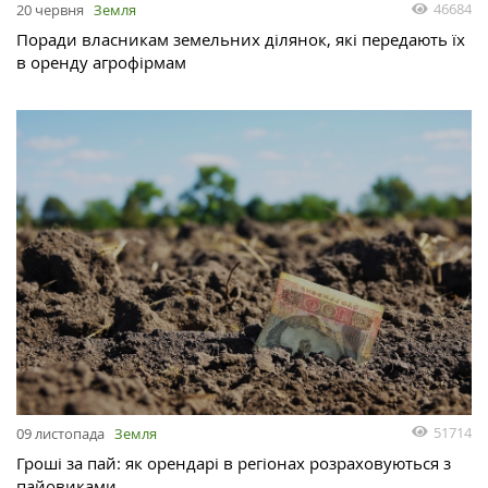
46684
20 червня
Земля
Поради власникам земельних ділянок, які передають їх
в оренду агрофірмам
51714
09 листопада
Земля
Гроші за пай: як орендарі в регіонах розраховуються з
пайовиками