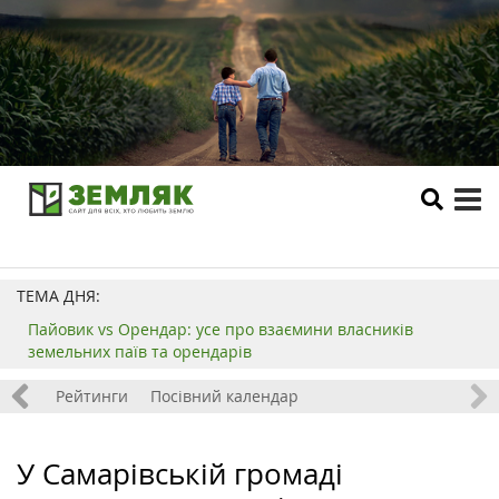
tog
me
ТЕМА ДНЯ:
Пайовик vs Орендар: усе про взаємини власників
земельних паїв та орендарів
 хобі
Рейтинги
Посівний календар
У Самарівській громаді