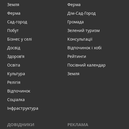
Земля
Ферма
Ферма
Дім-Сад-Город
Сад-город
Громада
Побут
Зелений туризм
Бізнес у селі
Консультації
Досвід
Відпочинок і хобі
Здоров'я
Рейтинги
Освіта
Посівний календар
Культура
Земля
Релігія
Відпочинок
Соціалка
Інфраструктура
ДОВІДНИКИ
РЕКЛАМА