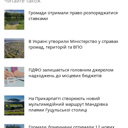
Читайте також
Громади отримали право розпоряджатися
ставками
В Україні утворили Міністерство у справах
громад, територій та ВПО
ПДФО залишається головним джерелом
надходжень до місцевих бюджетів
На Прикарпатті створюють новий
мультимедійний маршрут Мандрівка
плаями Гуцульської столиці
Громади Донеччини отримали 12 нових