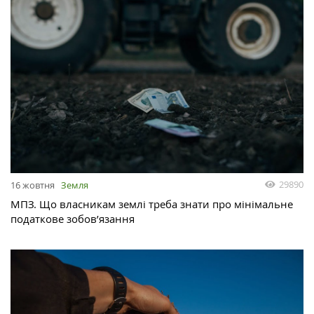
29890
16 жовтня
Земля
МПЗ. Що власникам землі треба знати про мінімальне
податкове зобов’язання