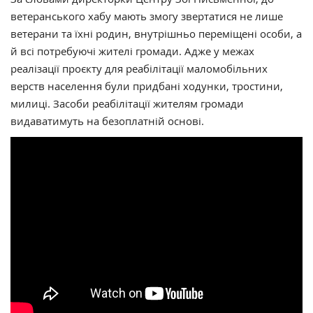
ветеранського хабу мають змогу звертатися не лише
ветерани та їхні родин, внутрішньо переміщені особи, а
й всі потребуючі жителі громади. Адже у межах
реалізації проєкту для реабілітації маломобільних
верств населення були придбані ходунки, тростини,
милиці. Засоби реабілітації жителям громади
видаватимуть на безоплатній основі.