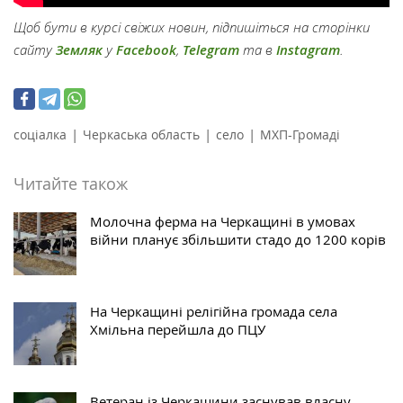
Щоб бути в курсі свіжих новин, підпишіться на сторінки
сайту
Земляк
у
Facebook
,
Telegram
та в
Instagram
.
|
|
|
соціалка
Черкаська область
село
МХП-Громаді
Читайте також
Молочна ферма на Черкащині в умовах
війни планує збільшити стадо до 1200 корів
На Черкащині релігійна громада села
Хмільна перейшла до ПЦУ
Ветеран із Черкащини заснував власну