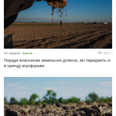
46672
20 червня
Земля
Поради власникам земельних ділянок, які передають їх
в оренду агрофірмам