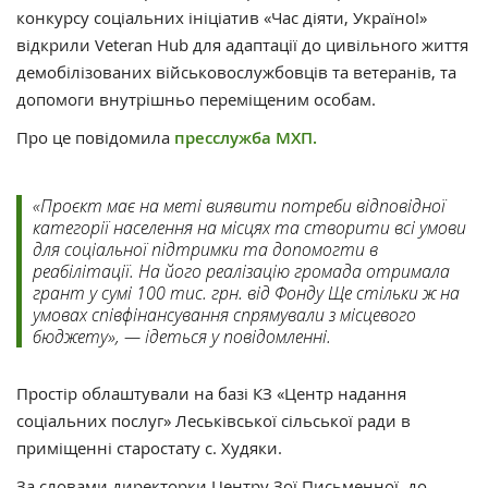
конкурсу соціальних ініціатив «Час діяти, Україно!»
відкрили Veteran Hub для адаптації до цивільного життя
демобілізованих військовослужбовців та ветеранів, та
допомоги внутрішньо переміщеним особам.
Про це повідомила
пресслужба МХП.
«Проєкт має на меті виявити потреби відповідної
категорії населення на місцях та створити всі умови
для соціальної підтримки та допомогти в
реабілітації. На його реалізацію громада отримала
грант у сумі 100 тис. грн. від Фонду Ще стільки ж на
умовах співфінансування спрямували з місцевого
бюджету», — ідеться у повідомленні.
Простір облаштували на базі КЗ «Центр надання
соціальних послуг» Леськівської сільської ради в
приміщенні старостату с. Худяки.
За словами директорки Центру Зої Письменної, до