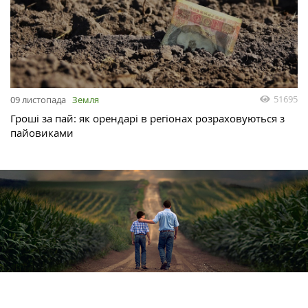
51695
09 листопада
Земля
Гроші за пай: як орендарі в регіонах розраховуються з
пайовиками