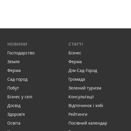
НОВИНИ
СТАТТІ
Господарство
Бізнес
Земля
Ферма
Ферма
Дім-Сад-Город
Сад-город
Громада
Побут
Зелений туризм
Бізнес у селі
Консультації
Досвід
Відпочинок і хобі
Здоров'я
Рейтинги
Освіта
Посівний календар