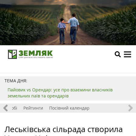
tog
me
ТЕМА ДНЯ:
Пайовик vs Орендар: усе про взаємини власників
земельних паїв та орендарів
ок і хобі
Рейтинги
Посівний календар
Леськівська сільрада створила