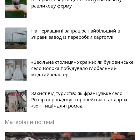
равликову ферму
На Черкащині запрацює найбільший в
Україні завод із переробки картоплі
«Весільна столиця» України: як буковинське
село Волока побудувало глобальний
модний кластер
Захист від туристів: як французьке село
Ріквір впроваджує європейські стандарти
«зон тиші» для громад
Матеріали по темі