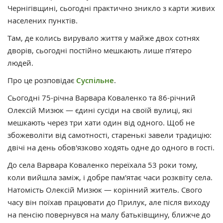
Чернігівщині, сьогодні практично зникло з карти живих
населених пунктів.
Там, де колись вирувало життя у майже двох сотнях
дворів, сьогодні постійно мешкають лише п’ятеро
людей.
Про це розповідає
Суспільне
.
Сьогодні 75-річна Варвара Коваленко та 86-річний
Олексій Мизюк — єдині сусіди на своїй вулиці, які
мешкають через три хати один від одного. Щоб не
збожеволіти від самотності, старенькі завели традицію:
двічі на день обов'язково ходять одне до одного в гості.
До села Варвара Коваленко переїхала 53 роки тому,
коли вийшла заміж, і добре пам'ятає часи розквіту села.
Натомість Олексій Мизюк — корінний житель. Свого
часу він поїхав працювати до Прилук, але після виходу
на пенсію повернувся на малу батьківщину, ближче до