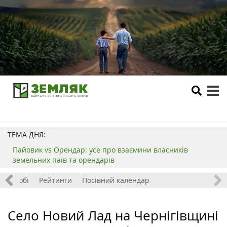
tog
me
ТЕМА ДНЯ:
Пайовик vs Орендар: усе про взаємини власників
земельних паїв та орендарів
ок і хобі
Рейтинги
Посівний календар
Село Новий Лад на Чернігівщині