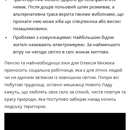
немає. Після дощів польовий шлях розмиває, а
альтернативна траса вкрита такими вибоїнами, що
проїхати нею може хіба що спецтехніка або високі
позашляховики.
Проблеми з комунікаціями: Найбільшою бідою
жителі називають електромережі. За найменшого
вітру чи негоди світло в селі зникає миттєво.
Пенсію та найнеобхідніші ліки для Олексія Мизюка
приносить соціальна робітниця, яка є для літніх людей
чи не єдиним зв'язком із зовнішнім світом. Попри всі
побутові труднощі, останні мешканці Нового Ладу
кажуть, що люблять своє село за спокій, чисте повітря та
красу природи, яка поступово забирає назад колись
людську територію.