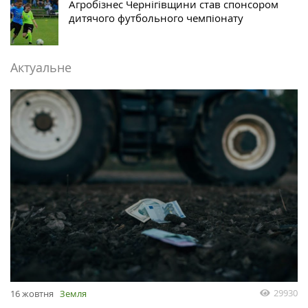
Агробізнес Чернігівщини став спонсором
дитячого футбольного чемпіонату
Актуальне
29930
16 жовтня
Земля