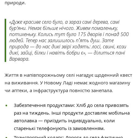
природи.
«Дуже красиве село було, а зараз самі дерева, самі
бур'яни. Немає більше нічого. Живем помаленьку,
потихеньку. Колись тут було 175 дворів і понад 500
людей. Тепер нас залишилось пʼять душ. Зате
природа — до нас дикі звірі ходять: лосі, свині, кози
дикі, зайці, білки і навіть бобри є», — ділиться пані
Варвара.
Життя в напівпорожньому селі нагадує щоденний квест
на виживання. У Новому Ладі немає жодного магазину
чи аптеки, а інфраструктура повністю занепала.
Забезпечення продуктами: Хліб до села привозять
раз на тиждень. Інші продукти доставляє мобільна
автолавка — приїздить індивідуально, коли
старенькі телефонують із замовленням.
Транспортний колапс: Дороги до села фактично