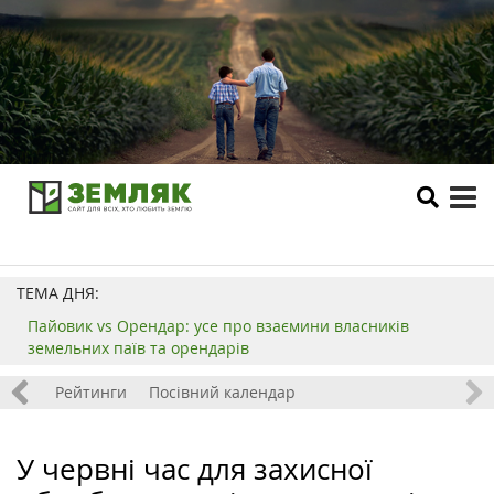
tog
me
ТЕМА ДНЯ:
Пайовик vs Орендар: усе про взаємини власників
земельних паїв та орендарів
 хобі
Рейтинги
Посівний календар
У червні час для захисної