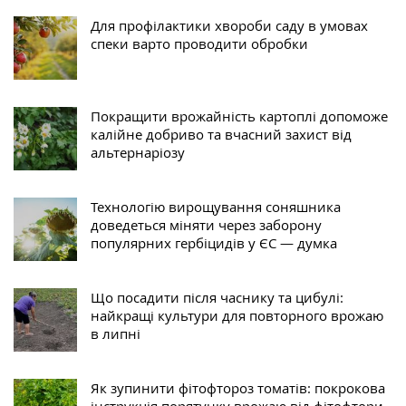
Для профілактики хвороби саду в умовах
спеки варто проводити обробки
Покращити врожайність картоплі допоможе
калійне добриво та вчасний захист від
альтернаріозу
Технологію вирощування соняшника
доведеться міняти через заборону
популярних гербіцидів у ЄС — думка
Що посадити після часнику та цибулі:
найкращі культури для повторного врожаю
в липні
Як зупинити фітофтороз томатів: покрокова
інструкція порятунку врожаю від фітофтори