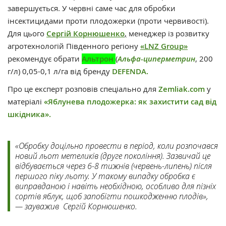
завершується. У червні саме час для обробки
інсектицидами проти плодожерки (проти червивості).
Для цього
Сергій Корнюшенко
,
менеджер із розвитку
агротехнологій Південного регіону
«LNZ Group»
рекомендує обрати
Альтрон
(
Альфа-циперметрин
, 200
г/л) 0,05-0,1 л/га від бренду
DEFENDA.
Про це експерт розповів спеціально для
Zemliak.com
у
матеріалі
«Яблунева плодожерка: як захистити сад від
шкідника».
«Обробку доцільно провести в період, коли розпочався
новий льот метеликів (друге покоління). Зазвичай це
відбувається через 6-8 тижнів (червень-липень) після
першого піку льоту. У такому випадку обробка є
виправданою і навіть необхідною, особливо для пізніх
сортів яблук, щоб запобігти пошкодженню плодів»,
— зауважив Сергій Корнюшенко.