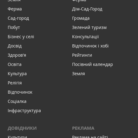
Ферма
Дім-Сад-Город
Сад-город
Громада
Побут
Зелений туризм
Бізнес у селі
Консультації
Досвід
Відпочинок і хобі
Здоров'я
Рейтинги
Освіта
Посівний календар
Культура
Земля
Релігія
Відпочинок
Соціалка
Інфраструктура
ДОВІДНИКИ
РЕКЛАМА
Культури
Реклама на сайті