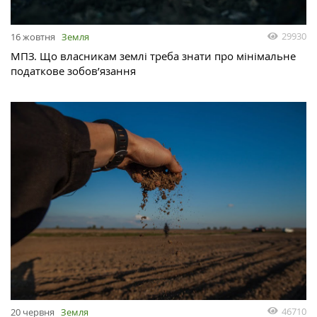
29930
16 жовтня
Земля
МПЗ. Що власникам землі треба знати про мінімальне
податкове зобов’язання
46710
20 червня
Земля