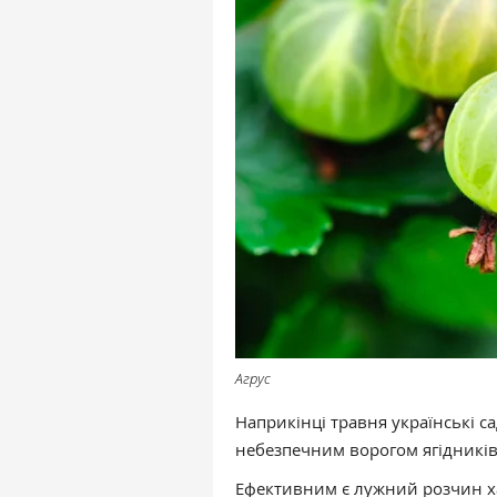
Агрус
Наприкінці травня українські с
небезпечним ворогом ягідникі
Ефективним є лужний розчин ха