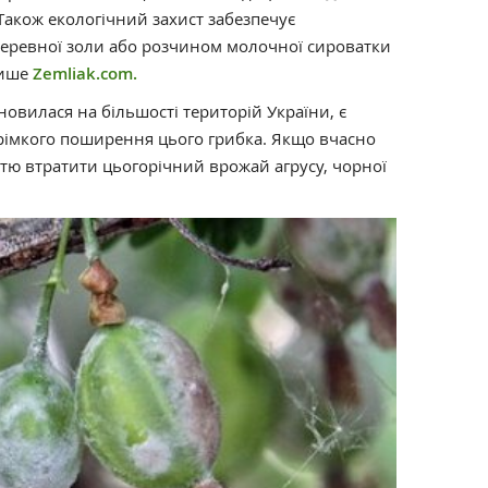
 Також екологічний захист забезпечує
деревної золи або розчином молочної сироватки
пише
Zemliak.com.
новилася на більшості територій України, є
рімкого поширення цього грибка. Якщо вчасно
стю втратити цьогорічний врожай агрусу, чорної