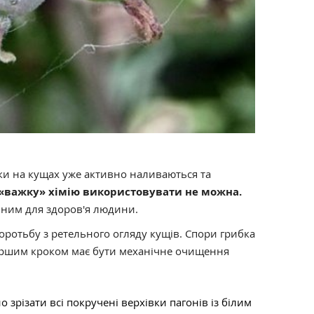
и на кущах уже активно наливаються та
«важку» хімію використовувати не можна.
чним для здоров'я людини.
оротьбу з ретельного огляду кущів. Спори грибка
ршим кроком має бути механічне очищення
 зрізати всі покручені верхівки пагонів із білим