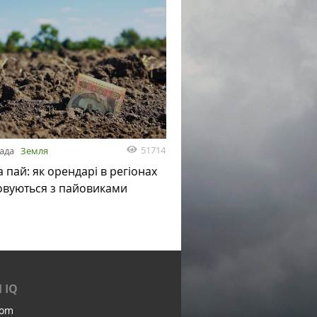
51714
пада
Земля
а пай: як орендарі в регіонах
овуються з пайовиками
 IQ
com