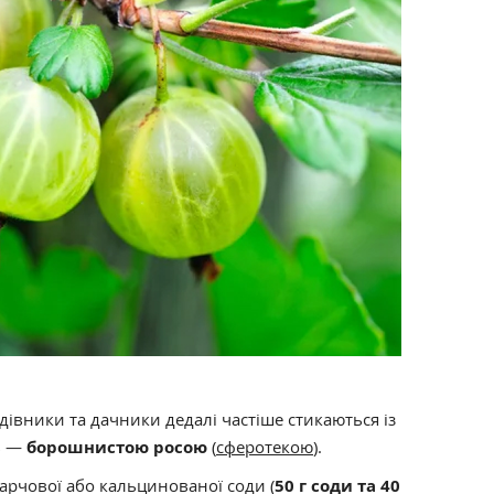
адівники та дачники дедалі частіше стикаються із
в —
борошнистою росою
(
сферотекою
).
рчової або кальцинованої соди (
50 г соди та 40