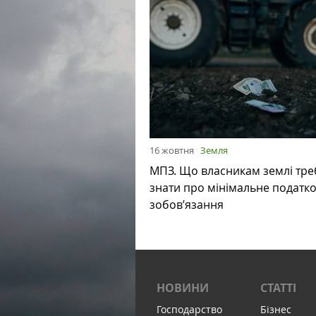
16 жовтня
Земля
МПЗ. Що власникам землі тре
знати про мінімальне податк
зобов’язання
НОВИНИ
СТАТТІ
Господарство
Бізнес