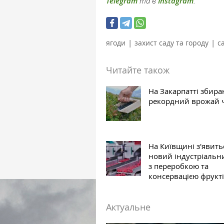
Telegram
та в
Instagram
.
|
|
ягоди
захист саду та городу
с
Читайте також
На Закарпатті збир
рекордний врожай 
На Київщині з'явить
новий індустріальн
з переробкою та
консервацією фрукт
Актуальне