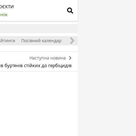
ОЄКТИ
инок
ейтинги
Посівний календар
Наступна новина
в бур'янів стійких до гербіцидів