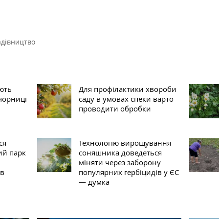
адівництво
ають
Для профілактики хвороби
чорниці
саду в умовах спеки варто
проводити обробки
ся
Технологію вирощування
ий парк
соняшника доведеться
міняти через заборону
ів
популярних гербіцидів у ЄС
— думка