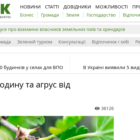
НОВИНИ
СТАТТІ
ДОВІДНИКИ
МОЖЛИВОСТІ
ПР
Бізнес
Громади
Земля
Господарство
Відпоч
усе про взаємини власників земельних паїв та орендарів
омада
Зелений туризм
Консультації
Відпочинок і хобі
Р
00 будинків у селах для ВПО
В Україні виявили 5 виді
одину та агрус від
36126