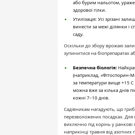
або бурим нальотом, уражен
здорової гілки.
Утилізація: Усі зрізані зал
винести за межі ділянки і 
саду.
Оскільки до збору врожаю зали
зупинитися на біопрепаратах а
Безпечна біологія:
Найкращ
(наприклад, «Фітоспорин-М
за температури вище +15 C
можна вже за кілька днів п
кожні 7–10 днів.
Садівникам нагадують, що гри
перезволожених посадках. Для 
виключно під корінь у ранкові 
наприкінці травня від азотних