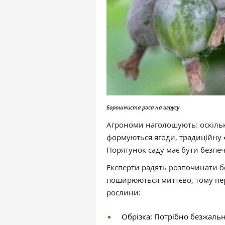
Борошниста роса на агрусу
Агрономи наголошують: оскільк
формуються ягоди, традиційну
Порятунок саду має бути безпе
Експерти радять розпочинати б
поширюються миттєво, тому пе
рослини:
Обрізка: Потрібно безжально