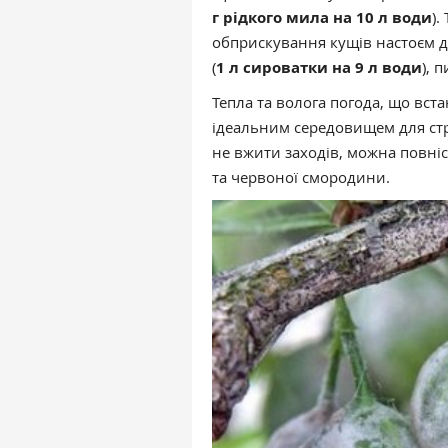
г рідкого мила на 10 л води
).
обприскування кущів настоєм 
(
1 л сироватки на 9 л води
), 
Тепла та волога погода, що вста
ідеальним середовищем для ст
не вжити заходів, можна повні
та червоної смородини.