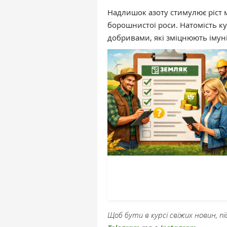
Надлишок азоту стимулює ріст 
борошнистої роси. Натомість 
добривами, які зміцнюють імуні
Щоб бути в курсі свіжих новин, 