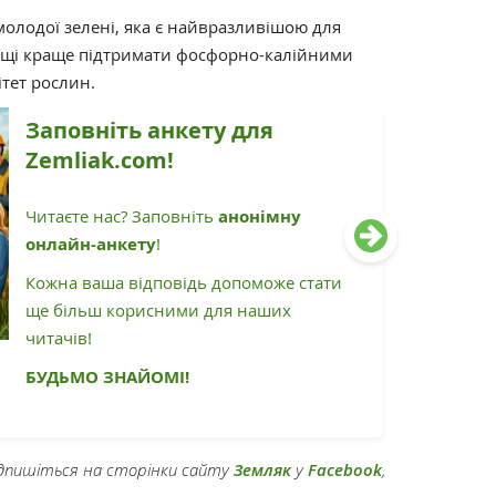
молодої зелені, яка є найвразливішою для
кущі краще підтримати фосфорно-калійними
тет рослин.
Заповніть анкету для
Zemliak.com!
Читаєте нас? Заповніть
анонімну
онлайн-анкету
!
Кожна ваша відповідь допоможе стати
ще більш корисними для наших
читачів!
БУДЬМО ЗНАЙОМІ!
підпишіться на сторінки сайту
Земляк
у
Facebook
,