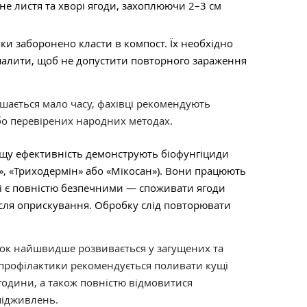
е листя та хворі ягоди, захоплюючи 2–3 см
ишки заборонено класти в компост. Їх необхідно
спалити, щоб не допустити повторного зараження
шається мало часу, фахівці рекомендують
бо перевірених народних методах.
у ефективність демонструють біофунгіциди
», «Триходермін» або «Мікосан»). Вони працюють
 і є повністю безпечними — споживати ягоди
ісля оприскування. Обробку слід повторювати
бок найшвидше розвивається у загущених та
профілактики рекомендується поливати кущі
години, а також повністю відмовитися
 підживлень.