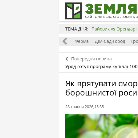
ТЕМА ДНЯ:
Пайовик vs Орендар: 
Все
Земля
Бізнес
Ферма
Дім-Сад-Город
Гр
Попередня новина
Уряд готує програму купівлі 10
Як врятувати смор
борошнистої роси
28 травня 2026,15:35