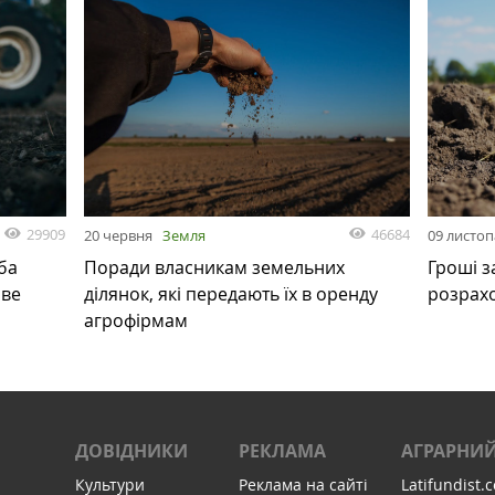
29909
46684
20 червня
Земля
09 листо
ба
Поради власникам земельних
Гроші з
ове
ділянок, які передають їх в оренду
розрах
агрофірмам
ДОВІДНИКИ
РЕКЛАМА
АГРАРНИЙ
Культури
Реклама на сайті
Latifundist.