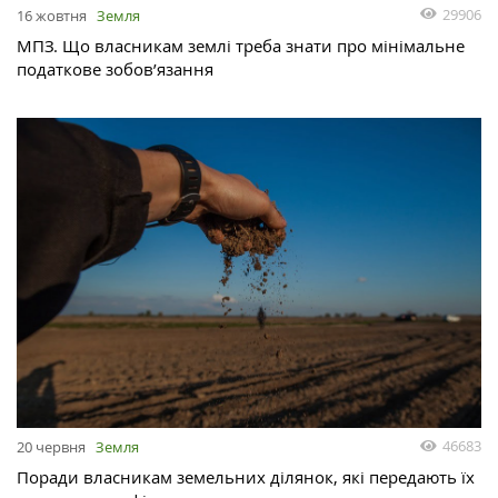
29906
16 жовтня
Земля
МПЗ. Що власникам землі треба знати про мінімальне
податкове зобов’язання
46683
20 червня
Земля
Поради власникам земельних ділянок, які передають їх