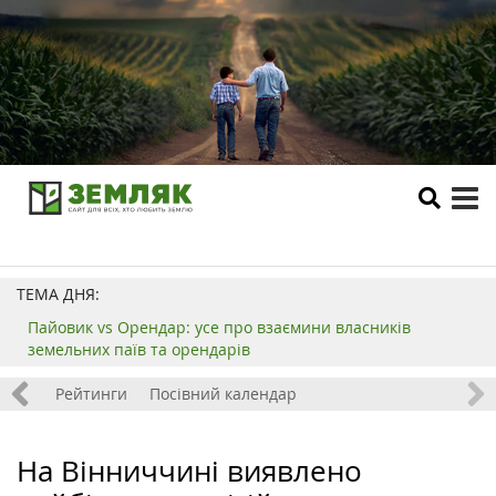
tog
me
ТЕМА ДНЯ:
Пайовик vs Орендар: усе про взаємини власників
земельних паїв та орендарів
 хобі
Рейтинги
Посівний календар
На Вінниччині виявлено