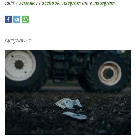
сайту
Земляк
у
Facebook
,
Telegram
та в
Instagram
.
Актуальне