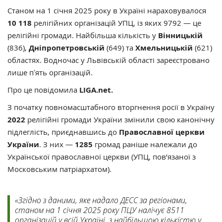
Станом на 1 січня 2025 року в Україні нараховувалося
10 118
релігійних організацій УПЦ, із яких 9792 — це
релігійні громади. Найбільша кількість у
Вінницькій
(836),
Дніпропетровській
(649) та
Хмельницькій
(621)
областях. Водночас у Львівській області зареєстровано
лише пʼять організацій.
Про це повідомила
LIGA.net.
З початку повномасштабного вторгнення росії в Україну
2022
релігійні громади України змінили свою канонічну
підлеглість, приєднавшись до
Православної церкви
України
. З них —
1285
громад раніше належали до
Української православної церкви (УПЦ, пов’язаної з
Московським патріархатом).
«Згідно з даними, яке надало ДЕСС за регіонами,
станом на 1 січня 2025 року ПЦУ налічує 8511
організацій у всій Україні, з найбільшою кількістю у