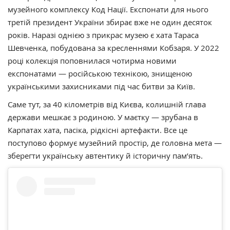
музейного комплексу Код Нації. Експонати для нього
третій президент України збирає вже не один десяток
років. Наразі однією з прикрас музею є хата Тараса
Шевченка, побудована за кресленнями Кобзаря. У 2022
році колекція поповнилася чотирма новими
експонатами — російською технікою, знищеною
українськими захисниками під час битви за Київ.
Саме тут, за 40 кілометрів від Києва, колишній глава
держави мешкає з родиною. У маєтку — зрубана в
Карпатах хата, пасіка, рідкісні артефакти. Все це
поступово формує музейний простір, де головна мета —
зберегти українську автентику й історичну пам’ять.