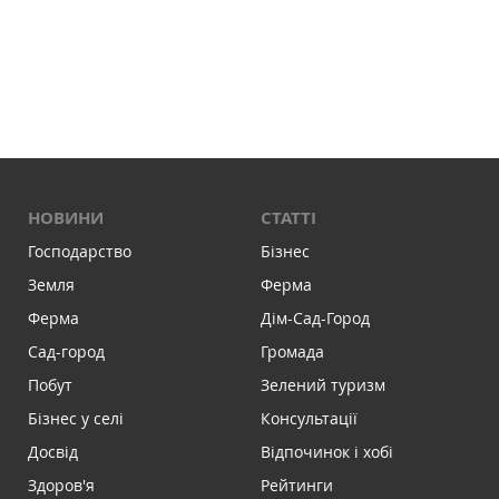
НОВИНИ
СТАТТІ
Господарство
Бізнес
Земля
Ферма
Ферма
Дім-Сад-Город
Сад-город
Громада
Побут
Зелений туризм
Бізнес у селі
Консультації
Досвід
Відпочинок і хобі
Здоров'я
Рейтинги