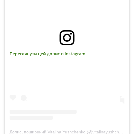
Переглянути цей допис в Instagram
Допис, поширений Vitalina Yushchenko (@vitalinayushchenko)