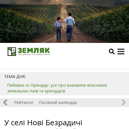
tog
me
ТЕМА ДНЯ:
Пайовик vs Орендар: усе про взаємини власників
земельних паїв та орендарів
 хобі
Рейтинги
Посівний календар
У селі Нові Безрадичі