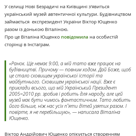
У селищі Нові Безрадичі на Київщині з'явиться
український музей автентичної культури. Будівництвом
займається експрезидент України Віктор Ющенко
разом із донькою Віталіною.
Про це Віталіна Ющенко
повідомила
на особистій
сторінці в Інстаграм.
«Ранок. Ще немає 9:00, а мій тато вже працює на
будівництві. Причому — повним ходом. Дай Боже, щоб
це стало сховищем української історії та
майбутнього. Сховищем української нації. Вже є
приклади всього, що мій Український Президент
2005−2010 рр. зробив і робить для народу, але цей
музей має бути чимось фантастичним. Тато любить
його більше, ніж нас усіх пʼяти дітей узятих разом. І
повірте, я не перебільшую», — написала Віталіна
Ющенко.
Віктор Андрійович Ющенко опікується створенням