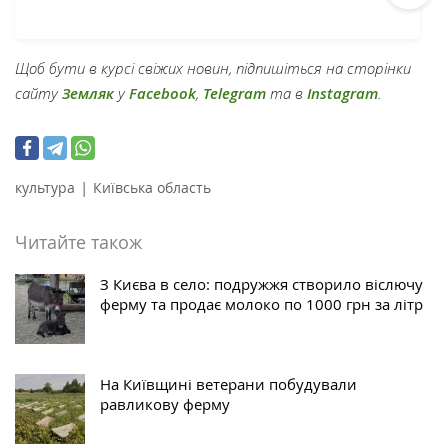
Щоб бути в курсі свіжих новин, підпишіться на сторінки
сайту
Земляк
у
Facebook
,
Telegram
та в
Instagram
.
|
культура
Київська область
Читайте також
З Києва в село: подружжя створило віслючу
ферму та продає молоко по 1000 грн за літр
На Київщині ветерани побудували
равликову ферму