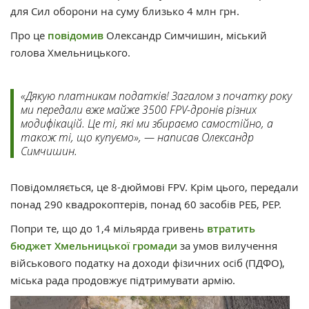
для Сил оборони на суму близько 4 млн грн.
Про це
повідомив
Олександр Симчишин, міський
голова Хмельницького.
«Дякую платникам податків! Загалом з початку року
ми передали вже майже 3500 FPV-дронів різних
модифікацій. Це ті, які ми збираємо самостійно, а
також ті, що купуємо», — написав Олександр
Симчишин.
Повідомляється, це 8-дюймові FPV. Крім цього, передали
понад 290 квадрокоптерів, понад 60 засобів РЕБ, РЕР.
Попри те, що до 1,4 мільярда гривень
втратить
бюджет Хмельницької громади
за умов вилучення
військового податку на доходи фізичних осіб (ПДФО),
міська рада продовжує підтримувати армію.