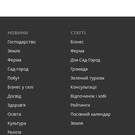
НОВИНИ
СТАТТІ
Господарство
Бізнес
Земля
Ферма
Ферма
Дім-Сад-Город
Сад-город
Громада
Побут
Зелений туризм
Бізнес у селі
Консультації
Досвід
Відпочинок і хобі
Здоров'я
Рейтинги
Освіта
Посівний календар
Культура
Земля
Релігія