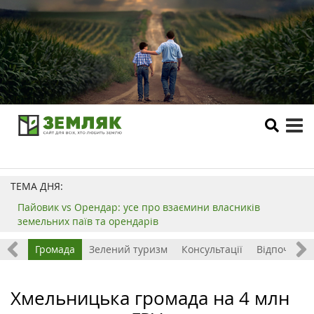
tog
me
ТЕМА ДНЯ:
Пайовик vs Орендар: усе про взаємини власників
земельних паїв та орендарів
ород
Громада
Зелений туризм
Консультації
Відпочинок 
Хмельницька громада на 4 млн