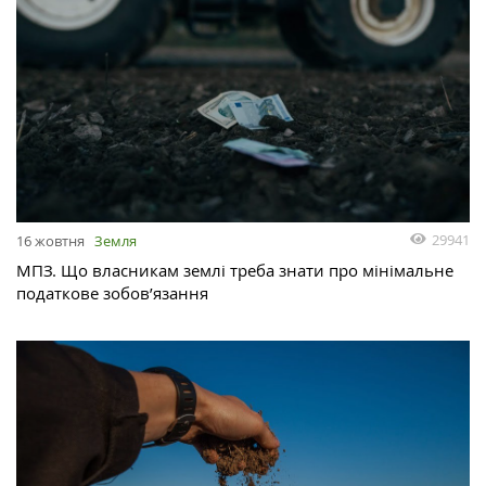
29941
16 жовтня
Земля
МПЗ. Що власникам землі треба знати про мінімальне
податкове зобов’язання