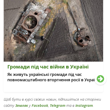
Громади під час війни в Україні
Як живуть українські громади під час
повномасштабного вторгнення росії в Україну
Щоб бути в курсі свіжих новин, підпишіться на сторінки
сайту
Земляк
у
Facebook
,
Telegram
та в
Instagram
.