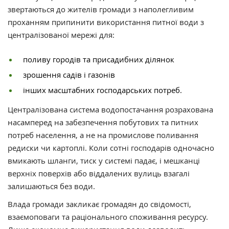
звертаються до жителів громади з наполегливим
проханням припинити використання питної води з
централізованої мережі для:
поливу городів та присадибних ділянок
зрошення садів і газонів
інших масштабних господарських потреб.
Централізована система водопостачання розрахована
насамперед на забезпечення побутових та питних
потреб населення, а не на промислове поливання
редиски чи картоплі. Коли сотні господарів одночасно
вмикають шланги, тиск у системі падає, і мешканці
верхніх поверхів або віддалених вулиць взагалі
залишаються без води.
Влада громади закликає громадян до свідомості,
взаємоповаги та раціонального споживання ресурсу.