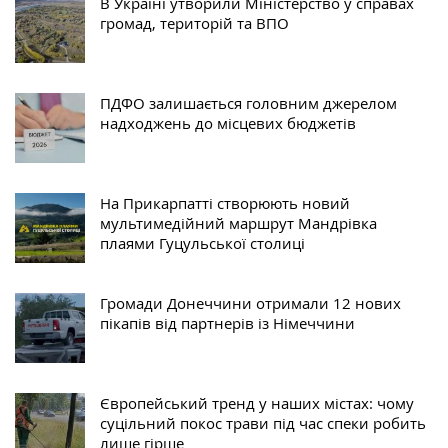
В Україні утворили Міністерство у справах
громад, територій та ВПО
ПДФО залишається головним джерелом
надходжень до місцевих бюджетів
На Прикарпатті створюють новий
мультимедійний маршрут Мандрівка
плаями Гуцульської столиці
Громади Донеччини отримали 12 нових
пікапів від партнерів із Німеччини
Європейський тренд у наших містах: чому
суцільний покос трави під час спеки робить
лише гірше