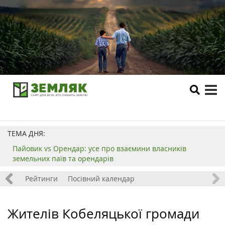
tog
me
ТЕМА ДНЯ:
Пайовик vs Орендар: усе про взаємини власників
земельних паїв та орендарів
 хобі
Рейтинги
Посівний календар
Жителів Кобеляцької громади