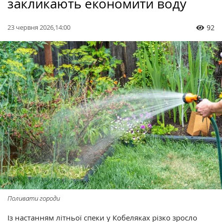
закликають економити воду
23 червня 2026,14:00
92
Поливати городи
Із настанням літньої спеки у Кобеляках різко зросло