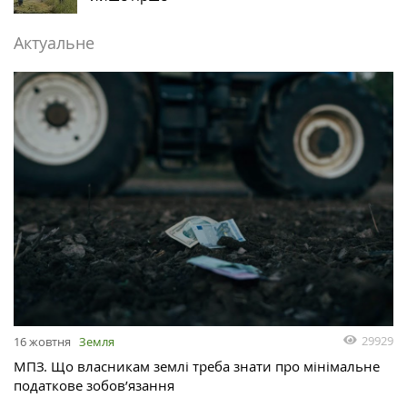
Актуальне
29929
16 жовтня
Земля
МПЗ. Що власникам землі треба знати про мінімальне
податкове зобов’язання