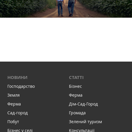
НОВИНИ
СТАТТІ
Господарство
Бізнес
Земля
Ферма
Ферма
Дім-Сад-Город
Сад-город
Громада
Побут
Зелений туризм
Бізнес у селі
Консультації