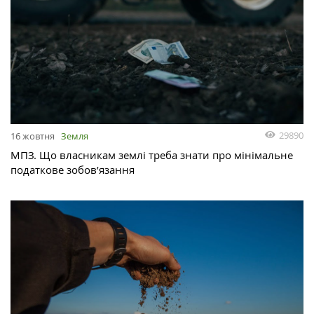
29890
16 жовтня
Земля
МПЗ. Що власникам землі треба знати про мінімальне
податкове зобов’язання