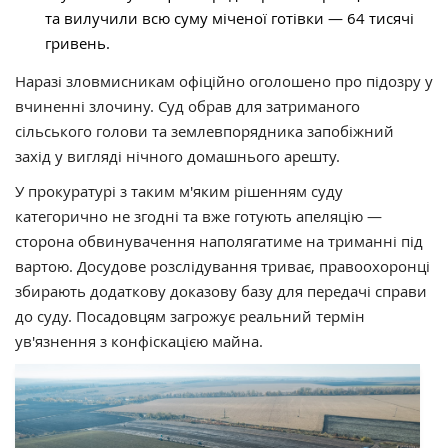
та вилучили всю суму міченої готівки — 64 тисячі
гривень.
Наразі зловмисникам офіційно оголошено про підозру у
вчиненні злочину. Суд обрав для затриманого
сільського голови та землевпорядника запобіжний
захід у вигляді нічного домашнього арешту.
У прокуратурі з таким м'яким рішенням суду
категорично не згодні та вже готують апеляцію —
сторона обвинувачення наполягатиме на триманні під
вартою. Досудове розслідування триває, правоохоронці
збирають додаткову доказову базу для передачі справи
до суду. Посадовцям загрожує реальний термін
ув'язнення з конфіскацією майна.