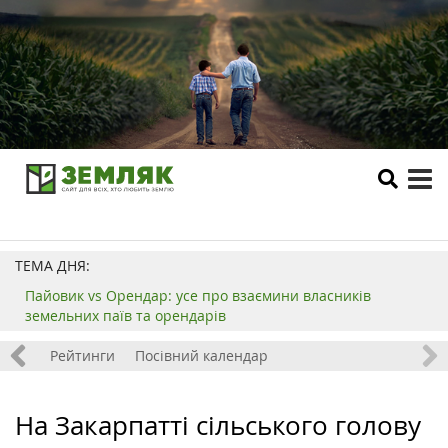
tog
me
ТЕМА ДНЯ:
Пайовик vs Орендар: усе про взаємини власників
земельних паїв та орендарів
 хобі
Рейтинги
Посівний календар
На Закарпатті сільського голову