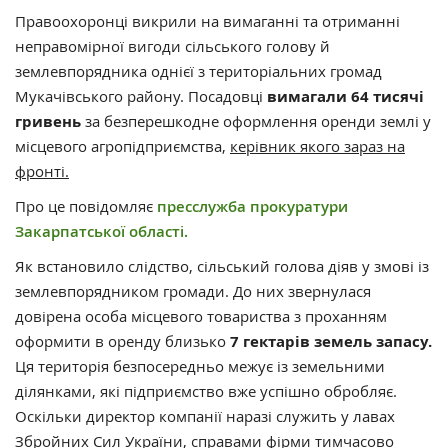
Правоохоронці викрили на вимаганні та отриманні
неправомірної вигоди сільського голову й
землевпорядника однієї з територіальних громад
Мукачівського району. Посадовці
вимагали 64 тисячі
гривень
за безперешкодне оформлення оренди землі у
місцевого агропідприємства,
керівник якого зараз на
фронті.
Про це повідомляє
пресслужба прокуратури
Закарпатської області.
Як встановило слідство, сільський голова діяв у змові із
землевпорядником громади. До них звернулася
довірена особа місцевого товариства з проханням
оформити в оренду близько
7 гектарів земель запасу.
Ця територія безпосередньо межує із земельними
ділянками, які підприємство вже успішно обробляє.
Оскільки директор компанії наразі служить у лавах
Збройних Сил України, справами фірми тимчасово