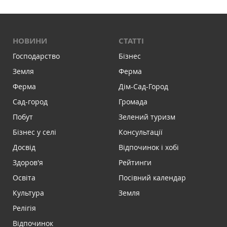
НОВИНИ
СТАТТІ
Господарство
Бізнес
Земля
Ферма
Ферма
Дім-Сад-Город
Сад-город
Громада
Побут
Зелений туризм
Бізнес у селі
Консультації
Досвід
Відпочинок і хобі
Здоров'я
Рейтинги
Освіта
Посівний календар
Культура
Земля
Релігія
Відпочинок