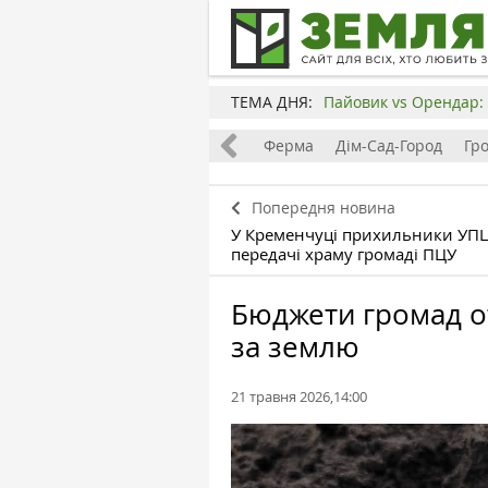
ТЕМА ДНЯ:
Пайовик vs Орендар: 
Все
Земля
Бізнес
Ферма
Дім-Сад-Город
Гр
Попередня новина
У Кременчуці прихильники УПЦ
передачі храму громаді ПЦУ
Бюджети громад о
за землю
21 травня 2026,14:00