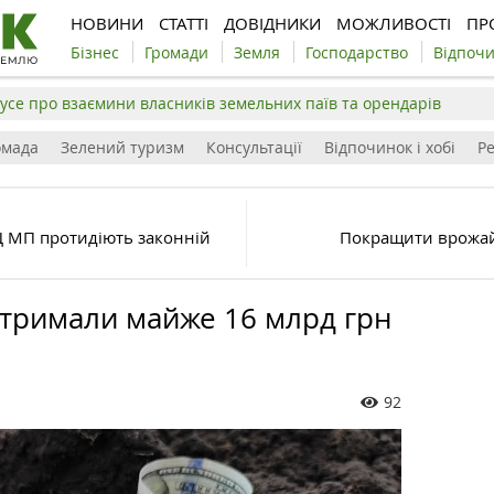
НОВИНИ
СТАТТІ
ДОВІДНИКИ
МОЖЛИВОСТІ
ПР
Бізнес
Громади
Земля
Господарство
Відпоч
усе про взаємини власників земельних паїв та орендарів
омада
Зелений туризм
Консультації
Відпочинок і хобі
Р
 МП протидіють законній
Покращити врожай
тримали майже 16 млрд грн
92