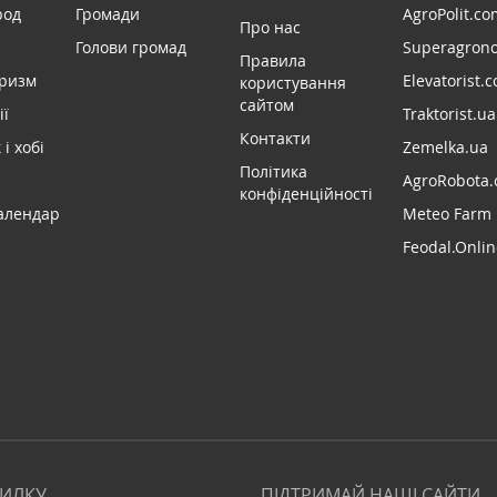
род
Громади
AgroPolit.co
Про нас
Голови громад
Superagron
Правила
уризм
Elevatorist.
користування
сайтом
ії
Traktorist.ua
Контакти
і хобі
Zemelka.ua
Політика
AgroRobota.
конфіденційності
алендар
Meteo Farm
Feodal.Onlin
СИЛКУ
ПІДТРИМАЙ НАШІ САЙТИ