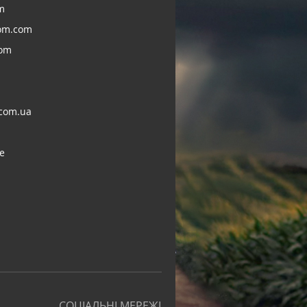
m
om.com
com
com.ua
e
СОЦІАЛЬНІ МЕРЕЖІ