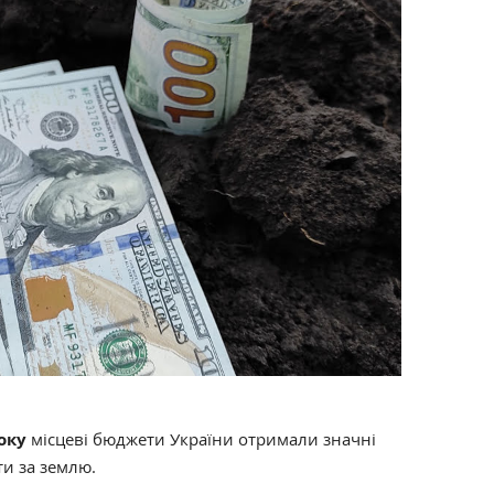
року
місцеві бюджети України отримали значні
ти за землю.