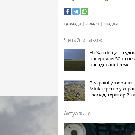
|
|
громада
земля
бюджет
Читайте також
На Харківщині судо
повернули 50 га не
орендованої землі
В Україні утворили
Міністерство у спра
громад, територій т
Актуальне