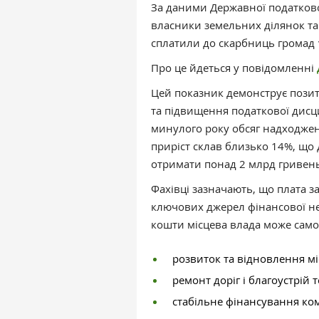
За даними Державної податково
власники земельних ділянок та
сплатили до скарбниць громад
Про це йдеться у повідомленні
Цей показник демонструє позит
та підвищення податкової дисц
минулого року обсяг надходжень
приріст склав близько 14%, щ
отримати понад 2 млрд гривень
Фахівці зазначають, що плата з
ключових джерел фінансової не
кошти місцева влада може само
розвиток та відновлення мі
ремонт доріг і благоустрій 
стабільне фінансування ком