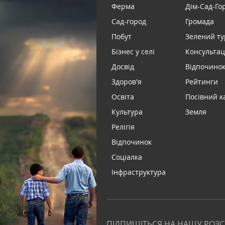
Ферма
Дім-Сад-Го
Сад-город
Громада
Побут
Зелений т
Бізнес у селі
Консультац
Досвід
Відпочинок 
Здоров'я
Рейтинги
Освіта
Посівний к
Культура
Земля
Релігія
Відпочинок
Соціалка
Інфраструктура
ПІДПИШІТЬСЯ НА НАШУ РОЗ