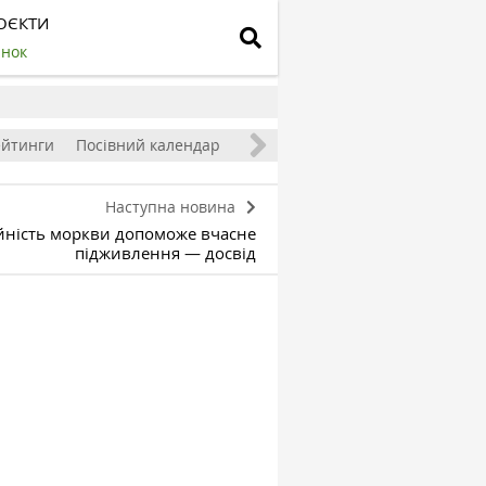
ОЄКТИ
инок
ейтинги
Посівний календар
Наступна новина
ність моркви допоможе вчасне
підживлення — досвід