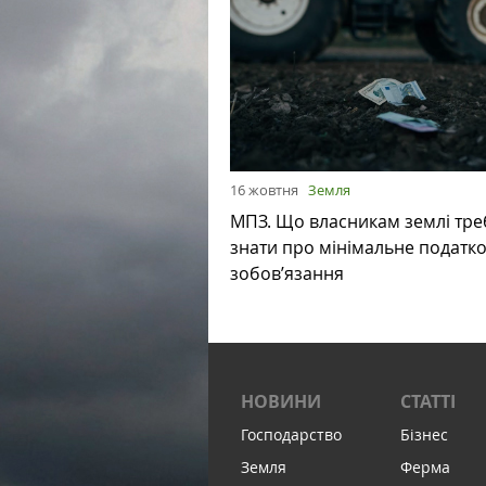
16 жовтня
Земля
МПЗ. Що власникам землі тре
знати про мінімальне податк
зобов’язання
НОВИНИ
СТАТТІ
Господарство
Бізнес
Земля
Ферма