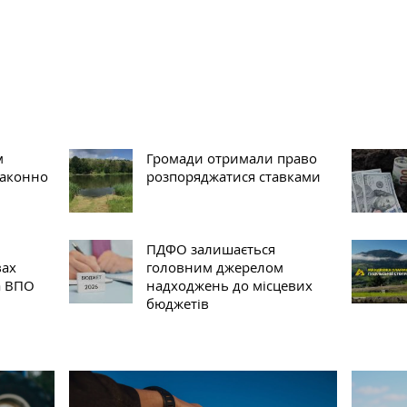
м
Громади отримали право
законно
розпоряджатися ставками
ПДФО залишається
вах
головним джерелом
а ВПО
надходжень до місцевих
бюджетів