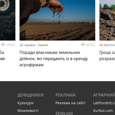
29926
46702
20 червня
Земля
09 листо
ба
Поради власникам земельних
Гроші з
ове
ділянок, які передають їх в оренду
розрах
агрофірмам
ДОВІДНИКИ
РЕКЛАМА
АГРАРНИЙ
Культури
Реклама на сайті
Latifundist.
Можливості
Kurkul.com
ZEMLIAK