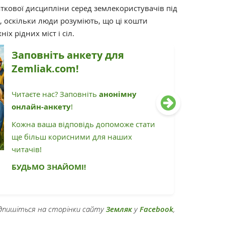
аткової дисципліни серед землекористувачів під
, оскільки люди розуміють, що ці кошти
іх рідних міст і сіл.
Заповніть анкету для
Zemliak.com!
Читаєте нас? Заповніть
анонімну
онлайн-анкету
!
Кожна ваша відповідь допоможе стати
ще більш корисними для наших
читачів!
БУДЬМО ЗНАЙОМІ!
підпишіться на сторінки сайту
Земляк
у
Facebook
,