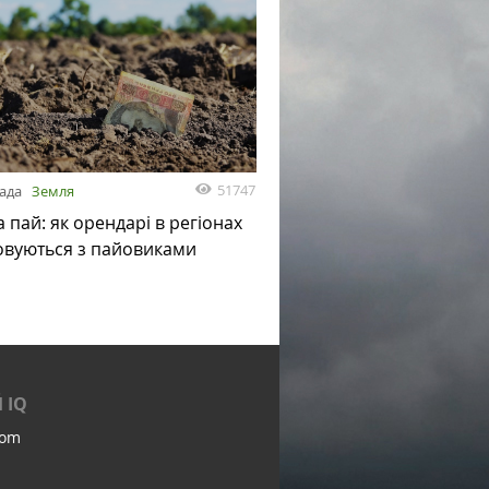
51747
пада
Земля
а пай: як орендарі в регіонах
овуються з пайовиками
 IQ
com