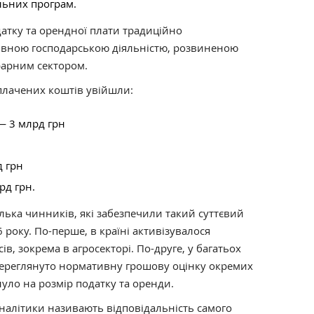
льних програм.
атку та орендної плати традиційно
ивною господарською діяльністю, розвиненою
рарним сектором.
сплачених коштів увійшли:
— 3 млрд грн
д грн
рд грн.
лька чинників, які забезпечили такий суттєвий
 року. По-перше, в країні активізувалося
в, зокрема в агросекторі. По-друге, у багатьох
переглянуто нормативну грошову оцінку окремих
уло на розмір податку та оренди.
алітики називають відповідальність самого