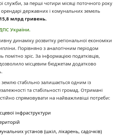
ї служби, за перші чотири місяці поточного року
 орендарі державних і комунальних земель
15,8 млрд гривень.
ДПС України.
ивну динаміку розвитку регіональної економіки
ипліни. Порівняно з аналогічним періодом
 помітно зріс. За інформацією податківців,
о дозволило місцевим бюджетам додатково
.
а землю стабільно залишається одним із
залежності та стабільності громад. Отримані
стійно спрямовувати на найважливіші потреби:
сцевої інфраструктури
територій
унальних установ (шкіл, лікарень, садочків)