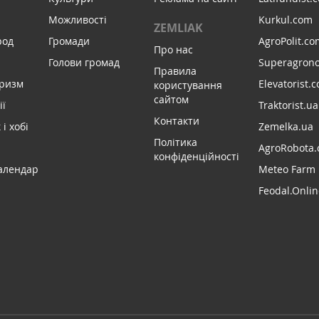
Можливості
Kurkul.com
ZEMLIAK
род
Громади
AgroPolit.co
Про нас
Голови громад
Superagron
Правила
уризм
Elevatorist.
користування
сайтом
ії
Traktorist.ua
Контакти
і хобі
Zemelka.ua
Політика
AgroRobota.
конфіденційності
алендар
Meteo Farm
Feodal.Onlin