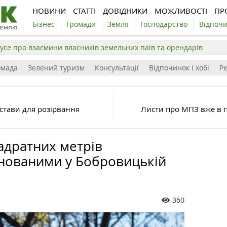
НОВИНИ
СТАТТІ
ДОВІДНИКИ
МОЖЛИВОСТІ
ПР
Бізнес
Громади
Земля
Господарство
Відпоч
усе про взаємини власників земельних паїв та орендарів
омада
Зелений туризм
Консультації
Відпочинок і хобі
Р
стави для розірвання
Листи про МПЗ вже в 
адратних метрів
нованими у Бобровицькій
360