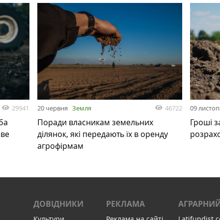
29941
46722
20 червня
Земля
09 листо
ба
Поради власникам земельних
Гроші з
ове
ділянок, які передають їх в оренду
розрах
агрофірмам
ДОВІДНИКИ
РЕКЛАМА
АГРАРНИЙ
Культури
Реклама на сайті
Latifundist.