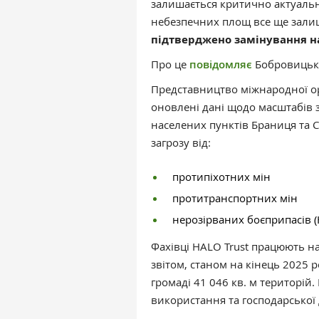
залишається критично актуальн
небезпечних площ все ще залиш
підтверджено замінування на
Про це
повідомляє
Бобровицьк
Представництво міжнародної ор
оновлені дані щодо масштабів
населених пунктів Браниця та С
загрозу від:
протипіхотних мін
протитранспортних мін
нерозірваних боєприпасів (
Фахівці HALO Trust працюють на
звітом, станом на кінець 2025 
громаді 41 046 кв. м територій.
використання та господарської 