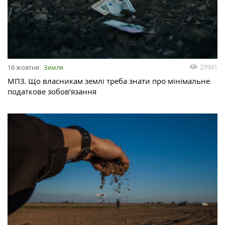
29941
16 жовтня
Земля
МПЗ. Що власникам землі треба знати про мінімальне
податкове зобов’язання