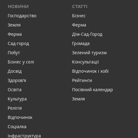
НОВИНИ
СТАТТІ
Господарство
Бізнес
Земля
Ферма
Ферма
Дім-Сад-Город
Сад-город
Громада
Побут
Зелений туризм
Бізнес у селі
Консультації
Досвід
Відпочинок і хобі
Здоров'я
Рейтинги
Освіта
Посівний календар
Культура
Земля
Релігія
Відпочинок
Соціалка
Інфраструктура