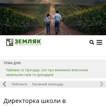
tog
me
ТЕМА ДНЯ:
Пайовик vs Орендар: усе про взаємини власників
земельних паїв та орендарів
 хобі
Рейтинги
Посівний календар
Директорка школи в