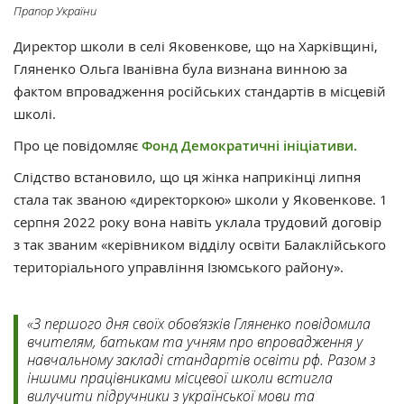
Прапор України
Директор школи в селі Яковенкове, що на Харківщині,
Гляненко Ольга Іванівна була визнана винною за
фактом впровадження російських стандартів в місцевій
школі.
Про це повідомляє
Фонд Демократичні ініціативи.
Слідство встановило, що ця жінка наприкінці липня
стала так званою «директоркою» школи у Яковенкове. 1
серпня 2022 року вона навіть уклала трудовий договір
з так званим «керівником відділу освіти Балаклійського
територіального управління Ізюмського району».
«З першого дня своїх обов‘язків Гляненко повідомила
вчителям, батькам та учням про впровадження у
навчальному закладі стандартів освіти рф. Разом з
іншими працівниками місцевої школи встигла
вилучити підручники з української мови та