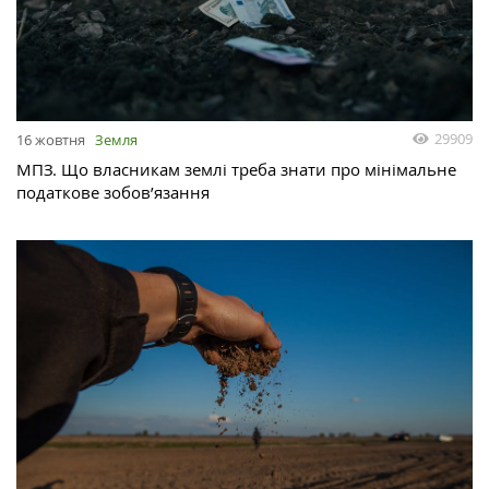
29909
16 жовтня
Земля
МПЗ. Що власникам землі треба знати про мінімальне
податкове зобов’язання