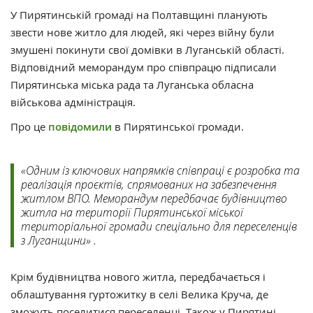
У Пирятинській громаді на Полтавщині планують
звести нове житло для людей, які через війну були
змушені покинути свої домівки в Луганській області.
Відповідний меморандум про співпрацю підписали
Пирятинська міська рада та Луганська обласна
військова адміністрація.
Про це
повідомили
в Пирятинської громади.
«Одним із ключових напрямків співпраці є розробка та
реалізація проєктів, спрямованих на забезпечення
житлом ВПО. Меморандум передбачає будівництво
житла на території Пирятинської міської
територіальної громади спеціально для переселенців
з Луганщини» .
Крім будівництва нового житла, передбачається і
облаштування гуртожитку в селі Велика Круча, де
зможуть поселитися переселенці. Також у Пирятині