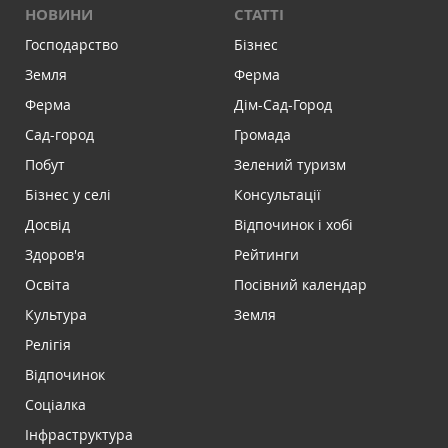
НОВИНИ
СТАТТІ
Господарство
Бізнес
Земля
Ферма
Ферма
Дім-Сад-Город
Сад-город
Громада
Побут
Зелений туризм
Бізнес у селі
Консультації
Досвід
Відпочинок і хобі
Здоров'я
Рейтинги
Освіта
Посівний календар
Культура
Земля
Релігія
Відпочинок
Соціалка
Інфраструктура