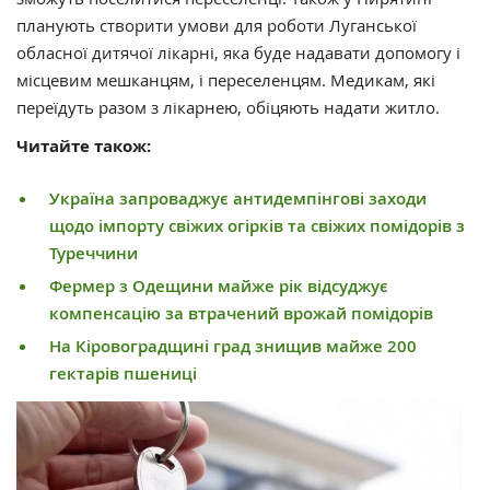
планують створити умови для роботи Луганської
обласної дитячої лікарні, яка буде надавати допомогу і
місцевим мешканцям, і переселенцям. Медикам, які
переїдуть разом з лікарнею, обіцяють надати житло.
Читайте також:
Україна запроваджує антидемпінгові заходи
щодо імпорту свіжих огірків та свіжих помідорів з
Туреччини
Фермер з Одещини майже рік відсуджує
компенсацію за втрачений врожай помідорів
На Кіровоградщині град знищив майже 200
гектарів пшениці