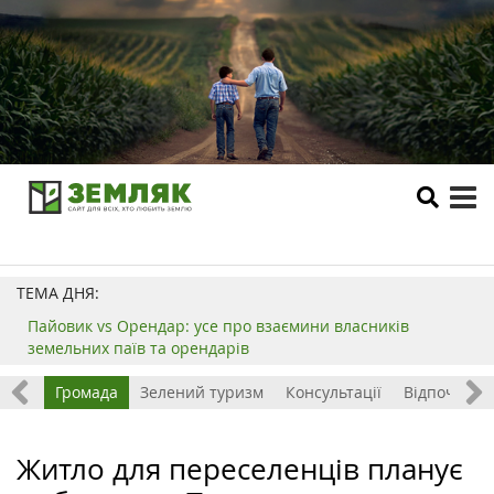
tog
me
ТЕМА ДНЯ:
Пайовик vs Орендар: усе про взаємини власників
земельних паїв та орендарів
ород
Громада
Зелений туризм
Консультації
Відпочинок 
Житло для переселенців планує