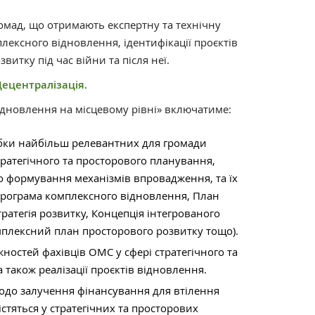
мад, що отримають експертну та технічну
ексного відновлення, ідентифікації проєктів
итку під час війни та після неї.
Децентралізація
.
ідновлення на місцевому рівні» включатиме:
бки найбільш релевантних для громади
ратегічного та просторового планування,
о формування механізмів впровадження, та їх
(Програма комплексного відновлення, План
тратегія розвитку, Концепція інтегрованого
мплексний план просторового розвитку тощо).
ностей фахівців ОМС у сфері стратегічного та
 також реалізації проєктів відновлення.
одо залучення фінансування для втілення
істяться у стратегічних та просторових