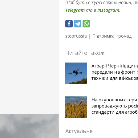
Щоб бути в курсі свіжих новин, 
Telegram
та в
Instagram
.
|
stoprussia
Підтримка_громад
Читайте також
Аграрії Чернігівщин
передали на фронт 
техніки для військо
На окупованих тери
запроваджують росі
стандарти для агроб
Актуальне