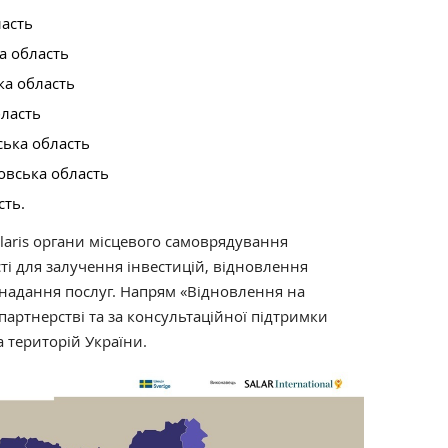
ласть
а область
ка область
бласть
ька область
овська область
сть.
laris органи місцевого самоврядування
і для залучення інвестицій, відновлення
надання послуг. Напрям «Відновлення на
 партнерстві та за консультаційної підтримки
а територій України.