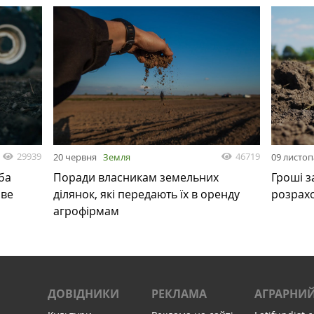
29939
46719
20 червня
Земля
09 листо
ба
Поради власникам земельних
Гроші з
ове
ділянок, які передають їх в оренду
розрах
агрофірмам
ДОВІДНИКИ
РЕКЛАМА
АГРАРНИЙ