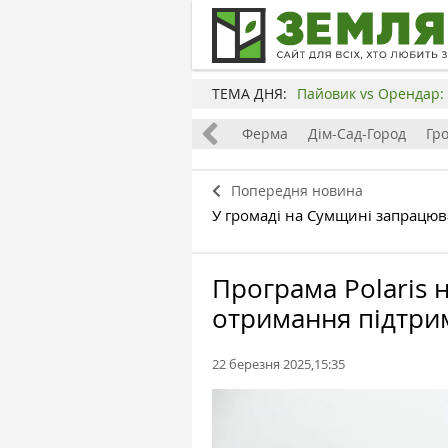
ТЕМА ДНЯ:
Пайовик vs Орендар: 
Все
Земля
Бізнес
Ферма
Дім-Сад-Город
Гр
Попередня новина
У громаді на Сумщині запрацюв
Програма Polaris 
отримання підтри
22 березня 2025,15:35