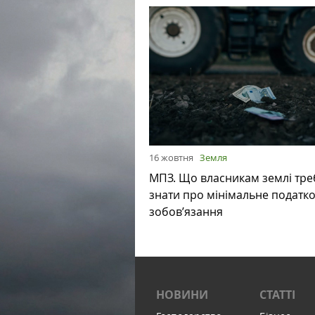
16 жовтня
Земля
МПЗ. Що власникам землі тре
знати про мінімальне податк
зобов’язання
НОВИНИ
СТАТТІ