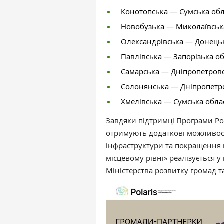
Конотопська — Сумська об
Новобузька — Миколаївськ
Олександрівська — Донець
Павлівська — Запорізька о
Самарська — Дніпропетровс
Солонянська — Дніпропетр
Хмелівська — Сумська обла
Завдяки підтримці Програми Po
отримують додаткові можливост
інфраструктури та покращення 
місцевому рівні» реалізується у
Міністерства розвитку громад т