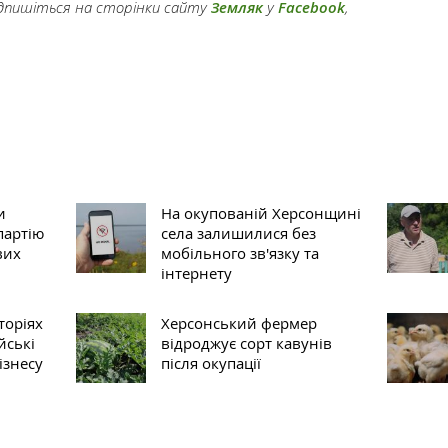
підпишіться на сторінки сайту
Земляк
у
Facebook
,
и
На окупованій Херсонщині
партію
села залишилися без
вих
мобільного зв'язку та
інтернету
торіях
Херсонський фермер
йські
відроджує сорт кавунів
ізнесу
після окупації