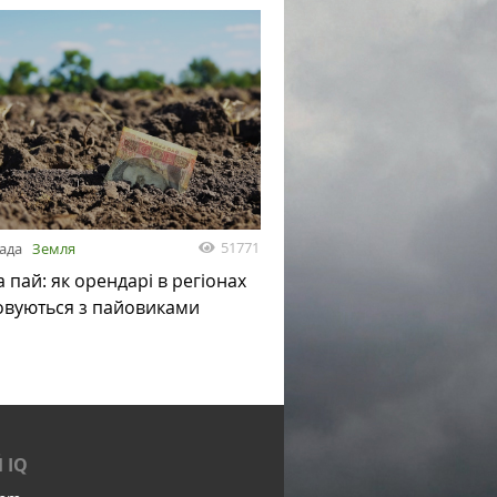
51771
пада
Земля
а пай: як орендарі в регіонах
овуються з пайовиками
 IQ