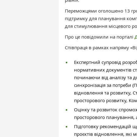
рівні».
Переможцями оголошено 13 гро
підтримку для планування компл
для стимулювання місцевого розв
Про це повідомили на порталі
Співпраця в рамках напряму «В
Експертний супровід розро
нормативних документів ст
починаючи від аналізу та д
синхронізація за потреби 
відновлення та розвитку, С
просторового розвитку, Ко
Оцінку та розвиток спромож
просторового планування, а
Підготовку рекомендацій щ
проєктів відновлення, які м