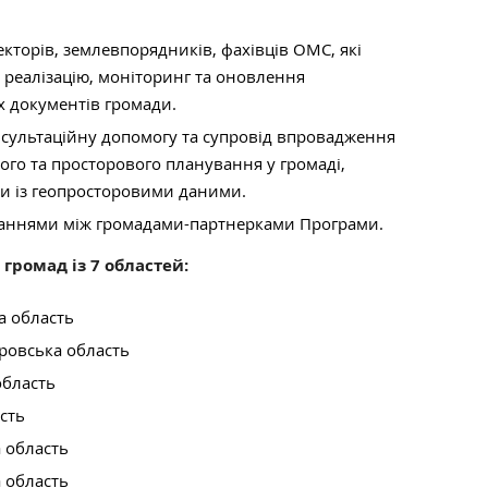
екторів, землевпорядників, фахівців ОМС, які
, реалізацію, моніторинг та оновлення
х документів громади.
нсультаційну допомогу та супровід впровадження
чного та просторового планування у громаді,
и із геопросторовими даними.
ваннями між громадами-партнерками Програми.
 громад із 7 областей:
а область
ровська область
область
сть
 область
 область