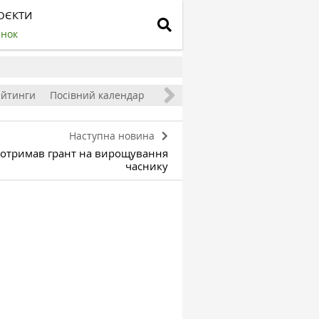
ОЄКТИ
инок
ейтинги
Посівний календар
Наступна новина
 отримав грант на вирощування
часнику