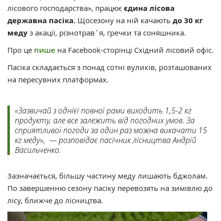
лісового господарства», працює
єдина лісова
державна пасіка.
Щосезону на ній качають
до 30 кг
меду
з акації, різнотрав`я, гречки та соняшника.
Про це
пише
на Facebook-сторінці Східний лісовий офіс.
Пасіка складається з понад сотні вуликів, розташованих
на пересувних платформах.
«Зазвичай з однієї повної рами виходить 1,5-2 кг
продукту, але все залежить від погодних умов. За
сприятливої погоди за один раз можна викачати 15
кг меду», — розповідає пасічник лісництва Андрій
Васильченко.
Зазначається, більшу частину меду лишають бджолам.
По завершенню сезону пасіку перевозять на зимівлю до
лісу, ближче до лісництва.