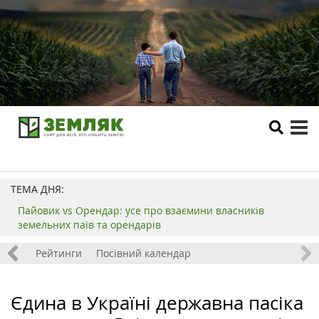
tog
me
ТЕМА ДНЯ:
Пайовик vs Орендар: усе про взаємини власників
земельних паїв та орендарів
 хобі
Рейтинги
Посівний календар
Єдина в Україні державна пасіка