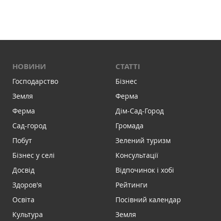
НОВИНИ
СТАТТІ
Господарство
Бізнес
Земля
Ферма
Ферма
Дім-Сад-Город
Сад-город
Громада
Побут
Зелений туризм
Бізнес у селі
Консультації
Досвід
Відпочинок і хобі
Здоров'я
Рейтинги
Освіта
Посівний календар
Культура
Земля