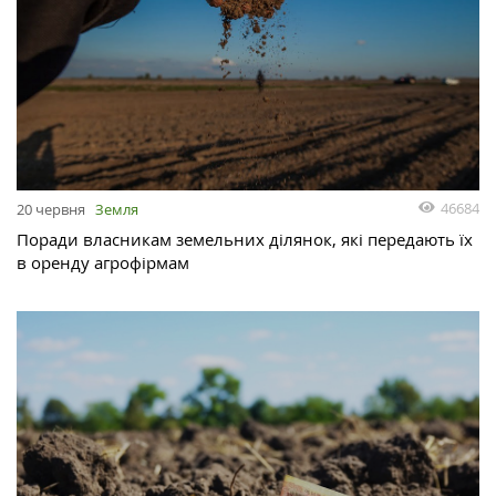
46684
20 червня
Земля
Поради власникам земельних ділянок, які передають їх
в оренду агрофірмам