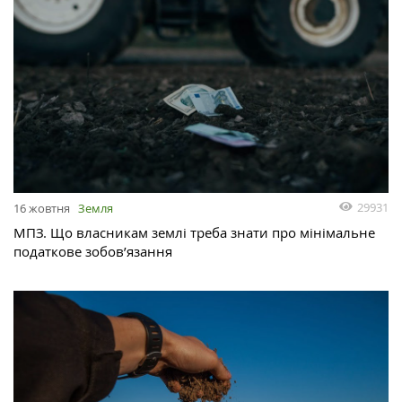
29931
16 жовтня
Земля
МПЗ. Що власникам землі треба знати про мінімальне
податкове зобов’язання