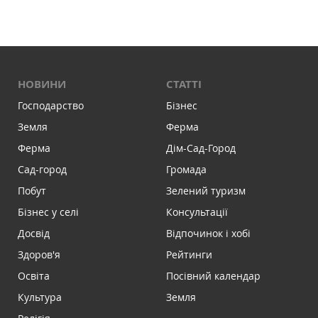
НОВИНИ
СТАТТІ
Господарство
Бізнес
Земля
Ферма
Ферма
Дім-Сад-Город
Сад-город
Громада
Побут
Зелений туризм
Бізнес у селі
Консультації
Досвід
Відпочинок і хобі
Здоров'я
Рейтинги
Освіта
Посівний календар
Культура
Земля