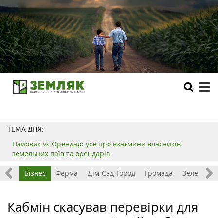
tog
me
ТЕМА ДНЯ:
Пайовик vs Орендар: усе про взаємини власників
земельних паїв та орендарів
емля
Бізнес
Ферма
Дім-Сад-Город
Громада
Зелений т
Кабмін скасував перевірки для