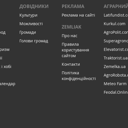
ДОВІДНИКИ
РЕКЛАМА
АГРАРНИЙ
Культури
Реклама на сайті
Latifundist.
Можливості
Kurkul.com
ZEMLIAK
род
Громади
AgroPolit.co
Про нас
Голови громад
Superagron
Правила
уризм
Elevatorist.
користування
сайтом
ії
Traktorist.ua
Контакти
і хобі
Zemelka.ua
Політика
AgroRobota.
конфіденційності
алендар
Meteo Farm
Feodal.Onlin