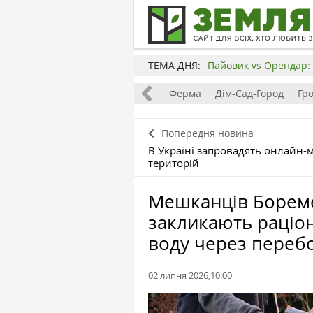
ТЕМА ДНЯ:
Пайовик vs Орендар: 
Все
Земля
Бізнес
Ферма
Дім-Сад-Город
Гр
Попередня новина
В Україні запровадять онлайн-
територій
Мешканців Бореме
закликають раціо
воду через перебо
02 липня 2026,10:00