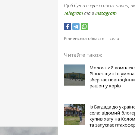
Щоб бути в курсі свіжих новин, 
Telegram
та в
Instagram
.
|
Рівненська область
село
Читайте також
Молочний комплекс
Рівненщині в умова
зберігає повноцінн
раціон у корів
Із Багдада до україн
села: відомий блогер
купив хату на Коло
та запускає птахофе