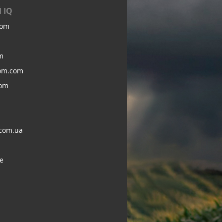
 IQ
com
m
om.com
com
com.ua
e