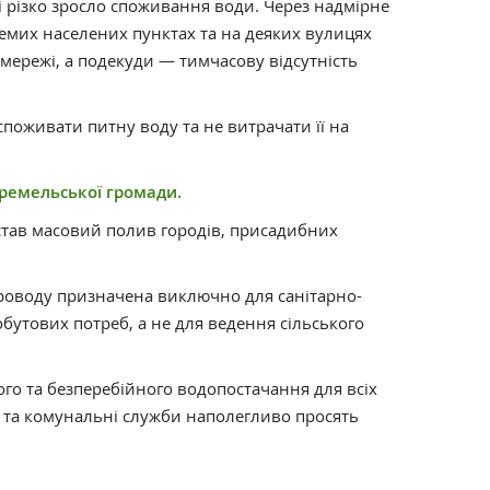
і різко зросло споживання води. Через надмірне
емих населених пунктах та на деяких вулицях
мережі, а подекуди — тимчасову відсутність
поживати питну воду та не витрачати її на
ремельської громади.
тав масовий полив городів, присадибних
роводу призначена виключно для санітарно-
обутових потреб, а не для ведення сільського
го та безперебійного водопостачання для всіх
а та комунальні служби наполегливо просять