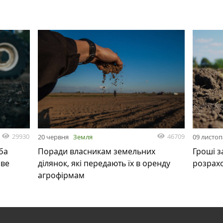
29930
46709
20 червня
Земля
09 листо
ба
Поради власникам земельних
Гроші з
ове
ділянок, які передають їх в оренду
розрах
агрофірмам