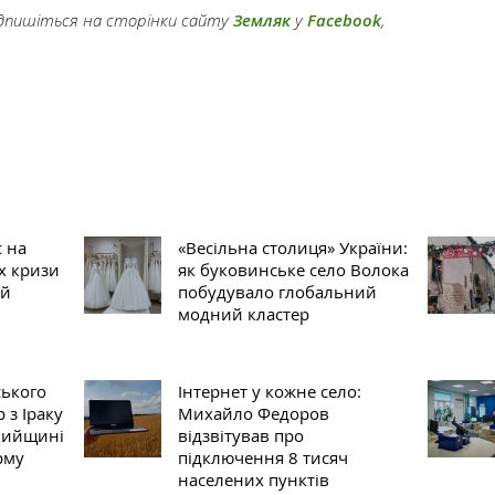
підпишіться на сторінки сайту
Земляк
у
Facebook
,
 на
«Весільна столиця» України:
х кризи
як буковинське село Волока
ий
побудувало глобальний
модний кластер
ського
Інтернет у кожне село:
 з Іраку
Михайло Федоров
мийщині
відзвітував про
рму
підключення 8 тисяч
населених пунктів