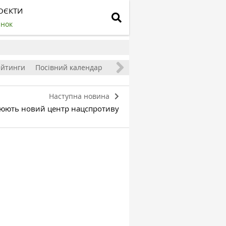
ОЄКТИ
инок
ейтинги
Посівний календар
Наступна новина
рюють новий центр нацспротиву