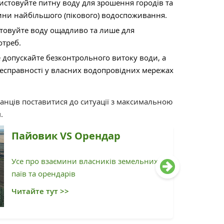
стовуйте питну воду для зрошення городів та
ини найбільшого (пікового) водоспоживання.
товуйте воду ощадливо та лише для
отреб.
 допускайте безконтрольного витоку води, а
несправності у власних водопровідних мережах
анців поставитися до ситуації з максимальною
м.
Пайовик VS Орендар
Усе про взаємини власників земельних
паїв та орендарів
Читайте тут >>