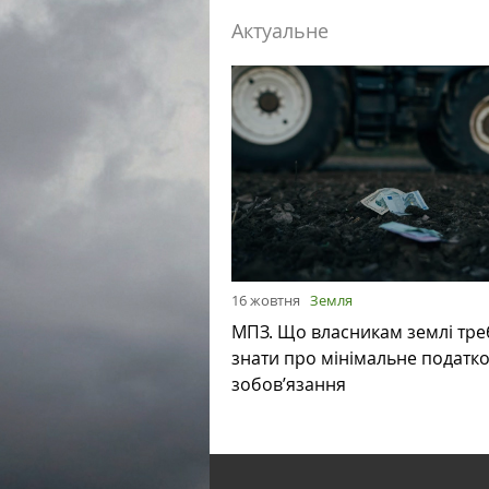
Актуальне
16 жовтня
Земля
МПЗ. Що власникам землі тре
знати про мінімальне податк
зобов’язання