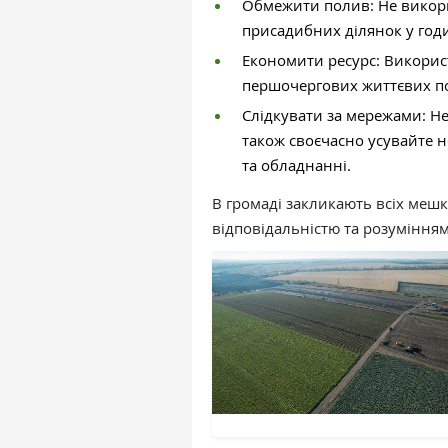
Обмежити полив: Не викори
присадибних ділянок у год
Економити ресурс: Викорис
першочергових життєвих п
Слідкувати за мережами: Не
також своєчасно усувайте 
та обладнанні.
В громаді закликають всіх мешк
відповідальністю та розуміння