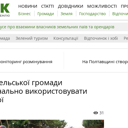
НОВИНИ
СТАТТІ
ДОВІДНИКИ
МОЖЛИВОСТІ
ПР
Бізнес
Громади
Земля
Господарство
Відпоч
усе про взаємини власників земельних паїв та орендарів
омада
Зелений туризм
Консультації
Відпочинок і хобі
Р
моніторинг розмінування
На Полтавщині ство
льської громади
нально використовувати
ї
31