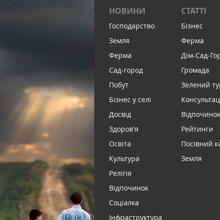
НОВИНИ
СТАТТІ
Господарство
Бізнес
Земля
Ферма
Ферма
Дім-Сад-Го
Сад-город
Громада
Побут
Зелений т
Бізнес у селі
Консультац
Досвід
Відпочинок 
Здоров'я
Рейтинги
Освіта
Посівний к
Культура
Земля
Релігія
Відпочинок
Соціалка
Інфраструктура