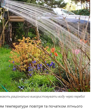
икають раціонально використовувати воду через перебої
ям температури повітря та початком літнього