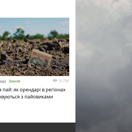
51756
пада
Земля
а пай: як орендарі в регіонах
овуються з пайовиками