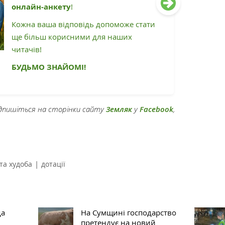
онлайн-анкету
!
Кожна ваша відповідь допоможе стати
ще більш корисними для наших
читачів!
БУДЬМО ЗНАЙОМІ!
підпишіться на сторінки сайту
Земляк
у
Facebook
,
|
та худоба
дотації
да
На Сумщині господарство
претендує на новий