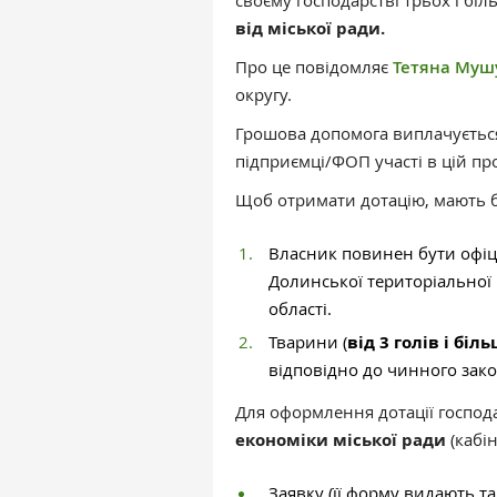
своєму господарстві трьох і біл
від міської ради.
Про це повідомляє
Тетяна Муш
округу.
Грошова допомога виплачуєтьс
підприємці/ФОП участі в цій пр
Щоб отримати дотацію, мають б
Власник повинен бути офіц
Долинської територіальної
області.
Тварини (
від 3 голів і біл
відповідно до чинного зак
Для оформлення дотації госпо
економіки міської ради
(кабі
Заявку (її форму видають т