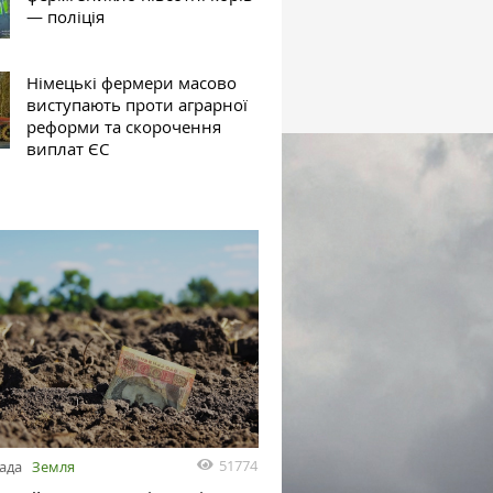
— поліція
Німецькі фермери масово
виступають проти аграрної
реформи та скорочення
виплат ЄС
51774
пада
Земля