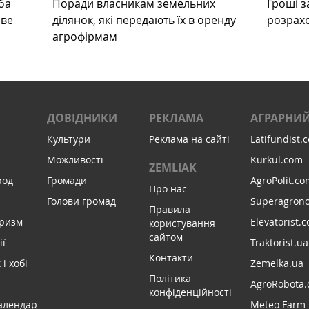
ба
Поради власникам земельних
Гроші з
ове
ділянок, які передають їх в оренду
розрах
агрофірмам
ДОВІДНИКИ
РЕКЛАМА
АГРАРНИЙ
Культури
Реклама на сайті
Latifundist.
Можливості
Kurkul.com
ZEMLIAK
род
Громади
AgroPolit.co
Про нас
Голови громад
Superagron
Правила
уризм
Elevatorist.
користування
сайтом
ії
Traktorist.ua
Контакти
і хобі
Zemelka.ua
Політика
AgroRobota.
конфіденційності
алендар
Meteo Farm