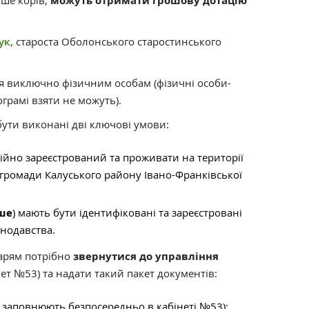
ьше корів,
можуть отримати грошову дотацію
ук,
староста Оболонського старостинського
я виключно фізичним особам (фізичні особи-
ограмі взяти не можуть).
ути виконані дві ключові умови:
ійно зареєстрований та проживати на території
 громади Калуського району Івано-Франківської
ьше
) мають бути ідентифіковані та зареєстровані
онодавства.
дарям потрібно
звернутися до управління
нет №53) та надати такий пакет документів:
а заповнюють безпосередньо в кабінеті №53);