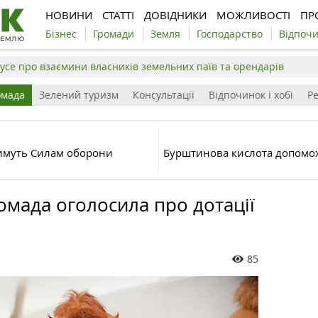
НОВИНИ
СТАТТІ
ДОВІДНИКИ
МОЖЛИВОСТІ
ПР
Бізнес
Громади
Земля
Господарство
Відпоч
усе про взаємини власників земельних паїв та орендарів
омада
Зелений туризм
Консультації
Відпочинок і хобі
Р
имуть Силам оборони
Бурштинова кислота допомож
омада оголосила про дотації
85