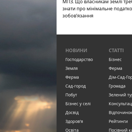
МПЗ. Що власникам землі тре
знати про мінімальне податк
зобов’язання
НОВИНИ
СТАТТІ
Господарство
Бізнес
Земля
Ферма
Ферма
Дім-Сад-Го
Сад-город
Громада
Побут
Зелений т
Бізнес у селі
Консультац
Досвід
Відпочинок 
Здоров'я
Рейтинги
Освіта
Посівний к