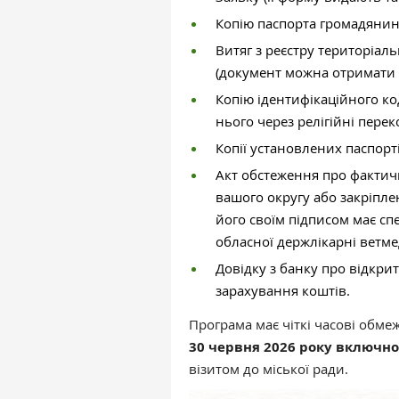
Копію паспорта громадянин
Витяг з реєстру територіал
(документ можна отримати 
Копію ідентифікаційного ко
нього через релігійні перек
Копії установлених паспорті
Акт обстеження про фактичн
вашого округу або закріплен
його своїм підписом має сп
обласної держлікарні ветм
Довідку з банку про відкри
зарахування коштів.
Програма має чіткі часові обме
30 червня 2026 року включно
візитом до міської ради.