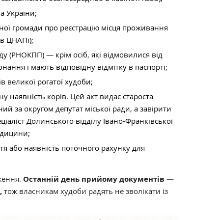
а України;
ьної громади про реєстрацію місця проживання
в ЦНАПі);
ду (РНОКПП) — крім осіб, які відмовилися від
онання і мають відповідну відмітку в паспорті;
в великої рогатої худоби;
у наявність корів. Цей акт видає староста
ий за округом депутат міської ради, а завірити
еціаліст Долинського відділу Івано-Франківської
едицини;
ття або наявність поточного рахунку для
ження.
Останній день прийому документів —
,
тож власникам худоби радять не зволікати із