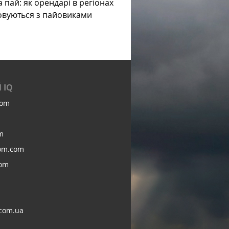
а пай: як орендарі в регіонах
овуються з пайовиками
 IQ
com
m
om.com
com
com.ua