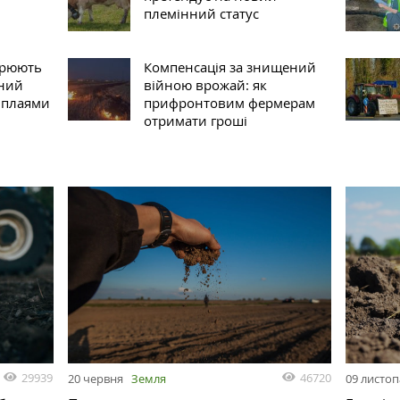
племінний статус
орюють
Компенсація за знищений
ний
війною врожай: як
 плаями
прифронтовим фермерам
отримати гроші
29939
46720
20 червня
Земля
09 листо