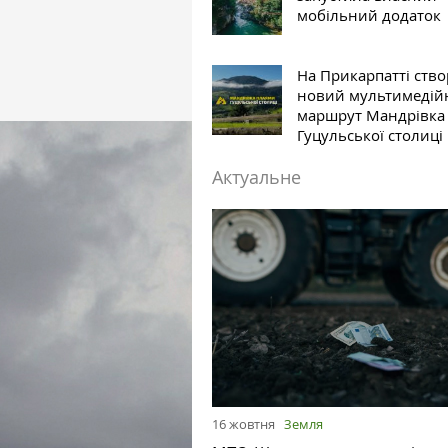
мобільний додаток
На Прикарпатті ств
новий мультимедій
маршрут Мандрівка
Гуцульської столиці
Актуальне
16 жовтня
Земля