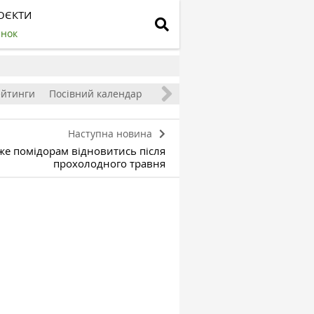
ОЄКТИ
инок
ейтинги
Посівний календар
Наступна новина
е помідорам відновитись після
прохолодного травня