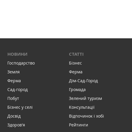
НОВИНИ
СТАТТІ
Господарство
Бізнес
Земля
Ферма
Ферма
Дім-Сад-Город
Сад-город
Громада
Побут
Зелений туризм
Бізнес у селі
Консультації
Досвід
Відпочинок і хобі
Здоров'я
Рейтинги