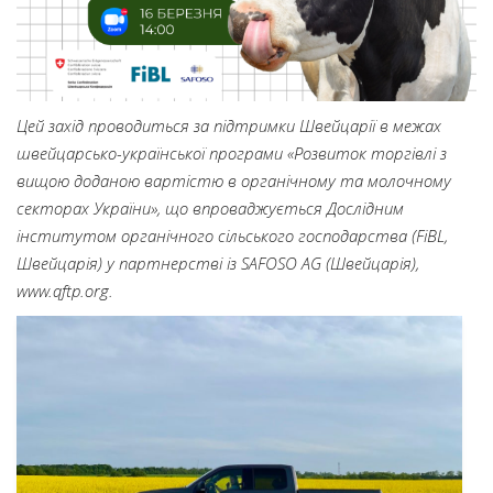
Цей захід проводиться за підтримки Швейцарії в межах
швейцарсько-української програми «Розвиток торгівлі з
вищою доданою вартістю в органічному та молочному
секторах України», що впроваджується Дослідним
інститутом органічного сільського господарства (FiBL,
Швейцарія) у партнерстві із SAFOSO AG (Швейцарія),
www.qftp.org.