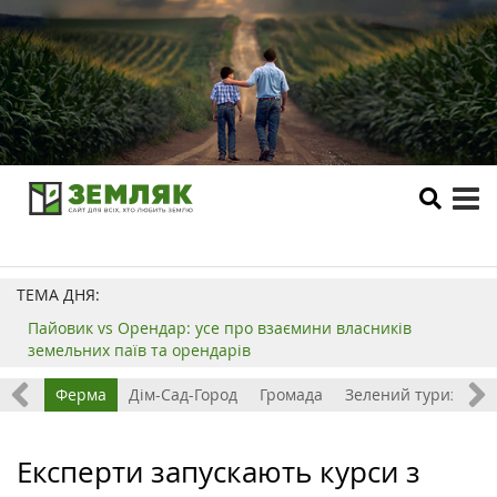
tog
me
ТЕМА ДНЯ:
Пайовик vs Орендар: усе про взаємини власників
земельних паїв та орендарів
ізнес
Ферма
Дім-Сад-Город
Громада
Зелений туризм
Експерти запускають курси з