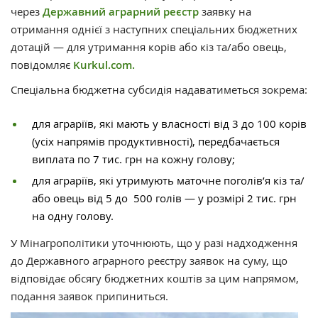
через
Державний аграрний реєстр
заявку на
отримання однієї з наступних спеціальних бюджетних
дотацій — для утримання корів або кіз та/або овець,
повідомляє
Kurkul.com.
Спеціальна бюджетна субсидія надаватиметься зокрема:
для аграріїв, які мають у власності від 3 до 100 корів
(усіх напрямів продуктивності), передбачається
виплата по 7 тис. грн на кожну голову;
для аграріїв, які утримують маточне поголів’я кіз та/
або овець від 5 до 500 голів — у розмірі 2 тис. грн
на одну голову.
У Мінагрополітики уточнюють, що у разі надходження
до Державного аграрного реєстру заявок на суму, що
відповідає обсягу бюджетних коштів за цим напрямом,
подання заявок припиниться.