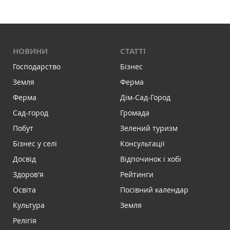
НОВИНИ
СТАТТІ
Господарство
Бізнес
Земля
Ферма
Ферма
Дім-Сад-Город
Сад-город
Громада
Побут
Зелений туризм
Бізнес у селі
Консультації
Досвід
Відпочинок і хобі
Здоров'я
Рейтинги
Освіта
Посівний календар
Культура
Земля
Релігія