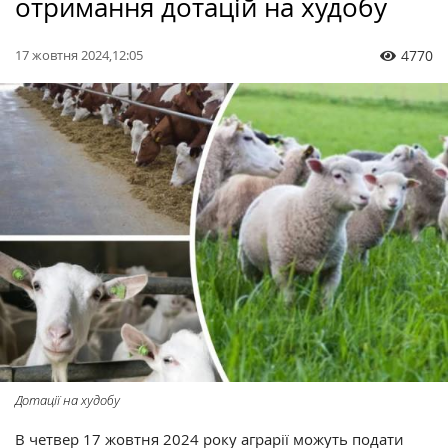
отримання дотацій на худобу
17 жовтня 2024,12:05
4770
Дотації на худобу
В четвер 17 жовтня 2024 року аграрії можуть подати