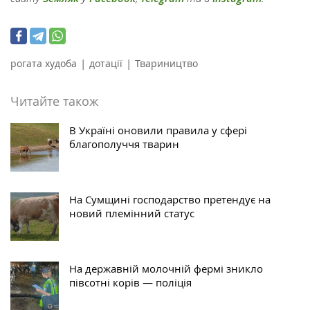
|
|
рогата худоба
дотації
Твариництво
Читайте також
В Україні оновили правила у сфері
благополуччя тварин
На Сумщині господарство претендує на
новий племінний статус
На державній молочній фермі зникло
півсотні корів — поліція