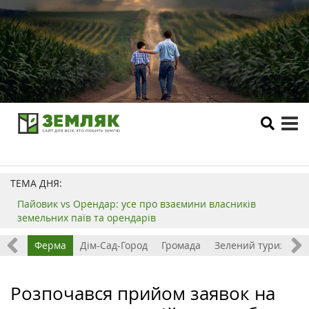
tog
me
ТЕМА ДНЯ:
Пайовик vs Орендар: усе про взаємини власників
земельних паїв та орендарів
ізнес
Ферма
Дім-Сад-Город
Громада
Зелений туризм
Розпочався прийом заявок на