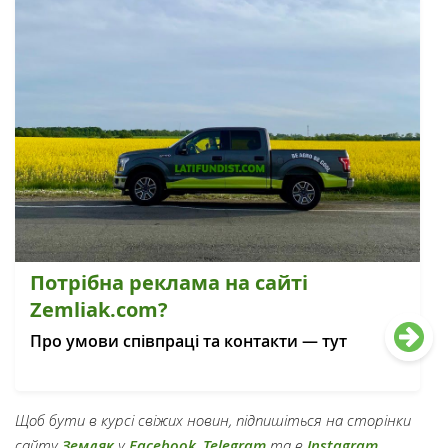
Потрібна реклама на сайті
Zemliak.com?
Про умови співпраці та контакти — тут
Щоб бути в курсі свіжих новин, підпишіться на сторінки
сайту
Земляк
у
Facebook
,
Telegram
та в
Instagram
.