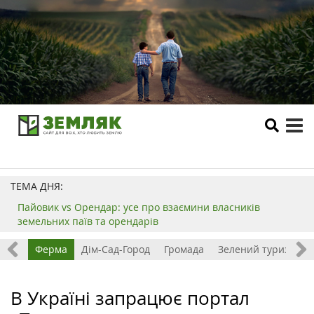
tog
me
ТЕМА ДНЯ:
Пайовик vs Орендар: усе про взаємини власників
земельних паїв та орендарів
ізнес
Ферма
Дім-Сад-Город
Громада
Зелений туризм
В Україні запрацює портал