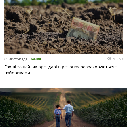
51780
09 листопада
Земля
Гроші за пай: як орендарі в регіонах розраховуються з
пайовиками