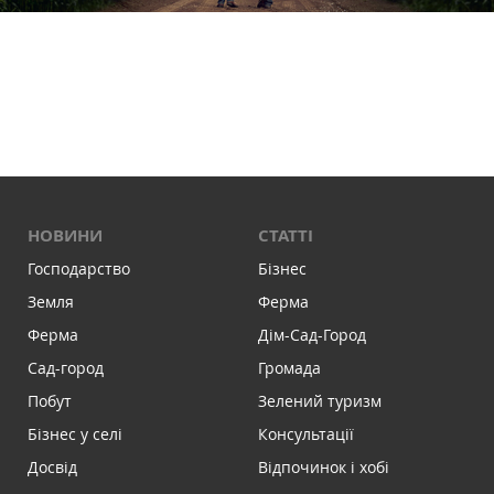
НОВИНИ
СТАТТІ
Господарство
Бізнес
Земля
Ферма
Ферма
Дім-Сад-Город
Сад-город
Громада
Побут
Зелений туризм
Бізнес у селі
Консультації
Досвід
Відпочинок і хобі