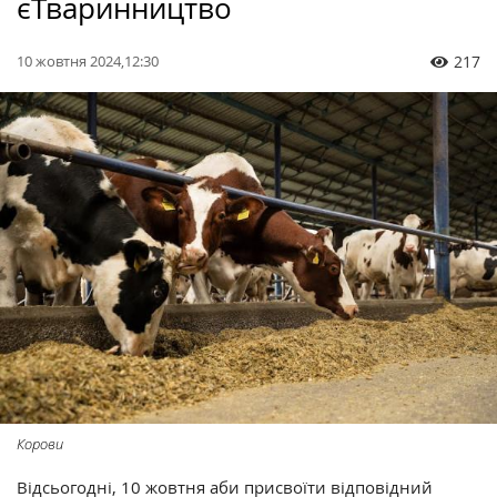
єТваринництво
10 жовтня 2024,12:30
217
Корови
Відсьогодні, 10 жовтня аби присвоїти відповідний