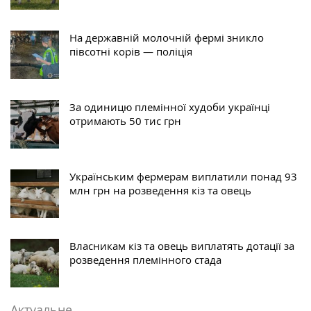
На державній молочній фермі зникло
півсотні корів — поліція
За одиницю племінної худоби українці
отримають 50 тис грн
Українським фермерам виплатили понад 93
млн грн на розведення кіз та овець
Власникам кіз та овець виплатять дотації за
розведення племінного стада
Актуальне