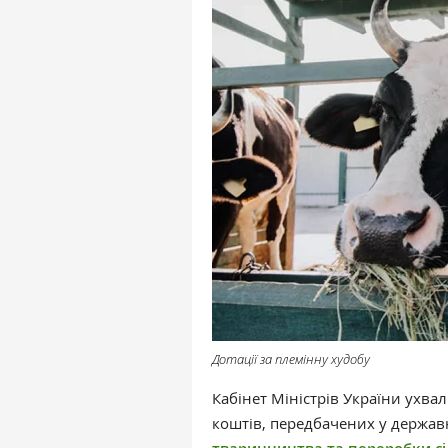
Дотації за племінну худобу
Кабінет Міністрів України ухв
коштів, передбачених у держа