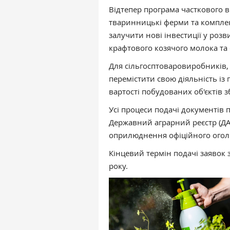
Відтепер програма часткового в
тваринницькі ферми та комплек
залучити нові інвестиції у роз
крафтового козячого молока та 
Для сільгосптоваровиробників, 
перемістити свою діяльність і
вартості побудованих об'єктів 
Усі процеси подачі документів 
Державний аграрний реєстр (ДА
оприлюднення офіційного огол
Кінцевий термін подачі заявок
року.