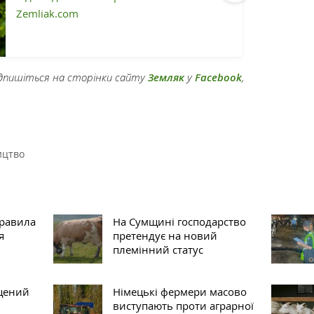
Zemliak.com
підпишіться на сторінки сайту
Земляк
у
Facebook
,
ицтво
правила
На Сумщині господарство
я
претендує на новий
племінний статус
ищений
Німецькі фермери масово
виступають проти аграрної