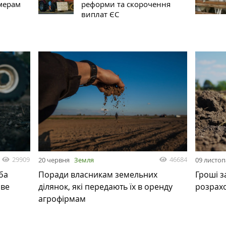
мерам
реформи та скорочення
виплат ЄС
29909
46684
20 червня
Земля
09 листо
ба
Поради власникам земельних
Гроші з
ове
ділянок, які передають їх в оренду
розрах
агрофірмам