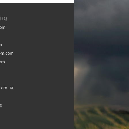
 IQ
com
m
om.com
com
com.ua
e