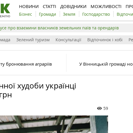
НОВИНИ
СТАТТІ
ДОВІДНИКИ
МОЖЛИВОСТІ
ПР
Бізнес
Громади
Земля
Господарство
Відпоч
усе про взаємини власників земельних паїв та орендарів
омада
Зелений туризм
Консультації
Відпочинок і хобі
Р
ту бронювання аграріїв
У Вінницькій громаді н
ної худоби українці
грн
59