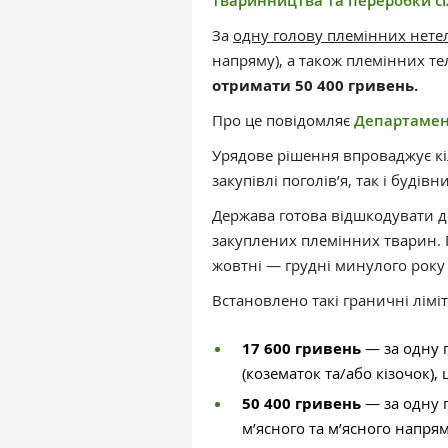
тваринництва та переробки сі
За
одну голову племінних нете
напряму), а також племінних те
отримати 50 400 гривень.
Про це повідомляє
Департамен
Урядове рішення впроваджує кі
закупівлі поголів’я, так і буді
Держава готова відшкодувати до
закуплених племінних тварин. 
жовтні — грудні минулого року 
Встановлено такі граничні лімі
17 600 гривень
— за одну г
(козематок та/або кізочок), 
50 400 гривень
— за одну 
м’ясного та м’ясного напря