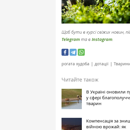
Щоб бути в курсі свіжих новин, 
Telegram
та в
Instagram
.
|
|
рогата худоба
дотації
Тварин
Читайте також
В Україні оновили 
у сфері благополучч
тварин
Компенсація за зн
війною врожай: як