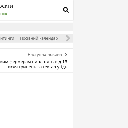
ОЄКТИ
инок
ейтинги
Посівний календар
Наступна новина
овим фермерам виплатять від 15
тисяч гривень за гектар угідь