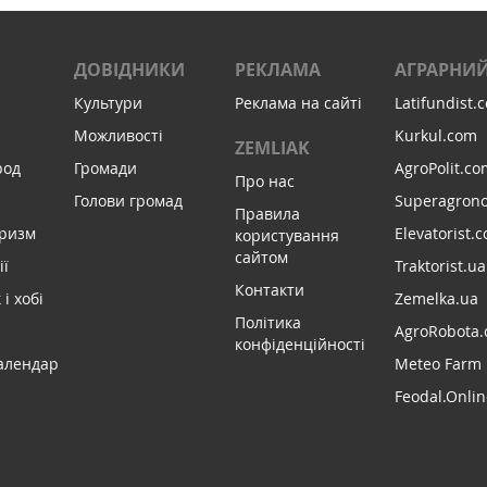
ДОВІДНИКИ
РЕКЛАМА
АГРАРНИЙ
Культури
Реклама на сайті
Latifundist.
Можливості
Kurkul.com
ZEMLIAK
род
Громади
AgroPolit.co
Про нас
Голови громад
Superagron
Правила
уризм
Elevatorist.
користування
сайтом
ії
Traktorist.ua
Контакти
і хобі
Zemelka.ua
Політика
AgroRobota.
конфіденційності
алендар
Meteo Farm
Feodal.Onlin