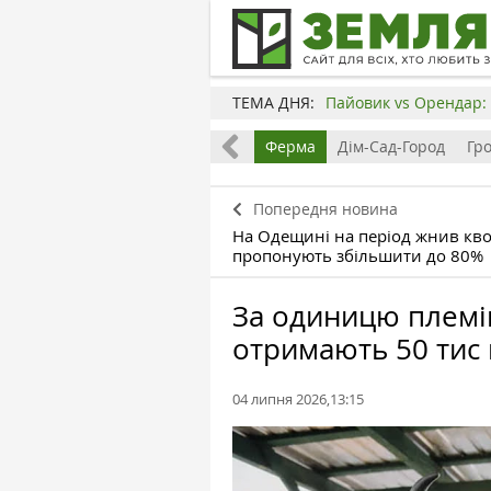
ТЕМА ДНЯ:
Пайовик vs Орендар: 
Все
Земля
Бізнес
Ферма
Дім-Сад-Город
Гр
Попередня новина
На Одещині на період жнив кво
пропонують збільшити до 80%
За одиницю племін
отримають 50 тис 
04 липня 2026,13:15