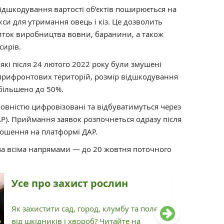
ідшкодування вартості об’єктів поширюється на
си для утримання овець і кіз. Це дозволить
виток виробництва вовни, баранини, а також
сирів.
які після 24 лютого 2022 року були змушені
з прифронтових територій, розмір відшкодування
збільшено до 50%.
повністю цифровізовані та відбуватимуться через
Р). Приймання заявок розпочнеться одразу після
ошення на платформі ДАР.
 за всіма напрямами — до 20 жовтня поточного
Усе про захист рослин
Як захистити сад, город, клумбу та поле
від шкідників і хвороб? Читайте на