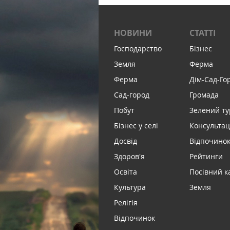
НОВИНИ
СТАТТІ
Господарство
Бізнес
Земля
Ферма
Ферма
Дім-Сад-Го
Сад-город
Громада
Побут
Зелений т
Бізнес у селі
Консультац
Досвід
Відпочинок 
Здоров'я
Рейтинги
Освіта
Посівний к
Культура
Земля
Релігія
Відпочинок