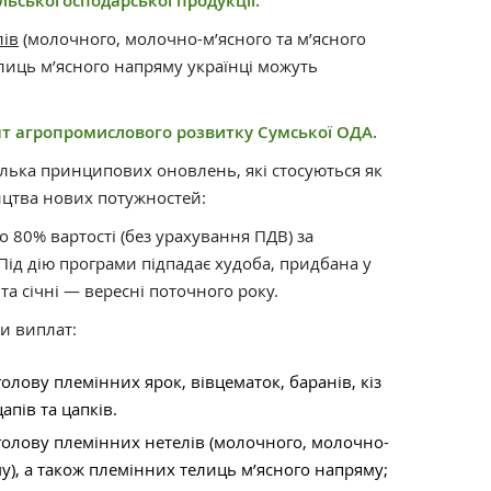
льськогосподарської продукції.
лів
(молочного, молочно-м’ясного та м’ясного
лиць м’ясного напряму українці можуть
т агропромислового розвитку Сумської ОДА.
лька принципових оновлень, які стосуються як
вництва нових потужностей:
 80% вартості (без урахування ПДВ) за
Під дію програми підпадає худоба, придбана у
та січні — вересні поточного року.
ти виплат:
олову племінних ярок, вівцематок, баранів, кіз
цапів та цапків.
голову племінних нетелів (молочного, молочно-
му), а також племінних телиць м’ясного напряму;