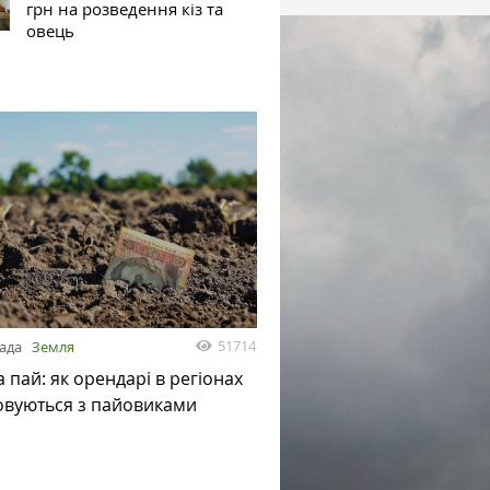
грн на розведення кіз та
овець
51714
пада
Земля
а пай: як орендарі в регіонах
овуються з пайовиками