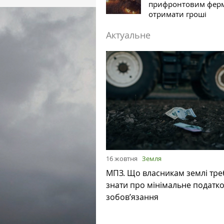
прифронтовим фер
отримати гроші
Актуальне
16 жовтня
Земля
МПЗ. Що власникам землі тре
знати про мінімальне податк
зобов’язання