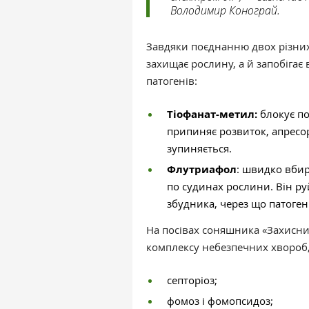
Володимир Конограй.
Завдяки поєднанню двох різних 
захищає рослину, а й запобігає
патогенів:
Тіофанат-метил:
блокує по
припиняє розвиток, апресор
зупиняється.
Флутриафол
: швидко вбир
по судинах рослини. Він ру
збудника, через що патоген
На посівах соняшника «Захисни
комплексу небезпечних хвороб,
септоріоз;
фомоз і фомопсидоз;