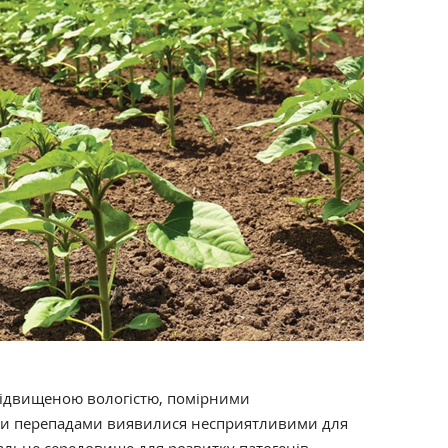
 підвищеною вологістю, помірними
ими перепадами виявилися несприятливими для