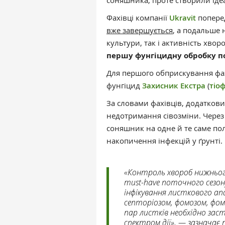
соняшника, проте створили іде
Фахівці компанії
Ukravit
попере
вже завершується
, а подальше 
культури, так і активність хвор
першу фунгіцидну обробку по
Для першого обприскування фа
фунгіцид
Захисник Екстра
(
тіо
За словами фахівців, додатков
недотримання сівозміни. Через 
соняшник на одне й те саме по
накопичення інфекцій у ґрунті.
«Контроль хвороб нижнього
must-have поточного сезон
інфікування листкового ап
септоріозом, фомозом, фом
пар листків необхідно зас
спектром дії», — зазначає 