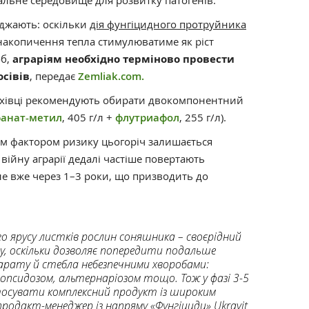
альне середовище для розвитку патогенів.
джають: оскільки
дія фунгіцидного протруйника
накопичення тепла стимулюватиме як ріст
об,
аграріям необхідно терміново провести
сівів
, передає
Zemliak.com.
хівці рекомендують обирати двокомпонентний
фанат-метил
, 405 г/л +
флутриафол
, 255 г/л).
им фактором ризику цьогоріч залишається
війну аграрії дедалі частіше повертають
ле вже через 1–3 роки, що призводить до
 ярусу листків рослин соняшника – своєрідний
у, оскільки дозволяє попередити подальше
арату й стебла небезпечними хворобами:
опсидозом, альтернаріозом тощо. Тож у фазі 3-5
тосувати комплексний продукт із широким
продакт-менеджер із напряму «Фунгіциди» Ukravit