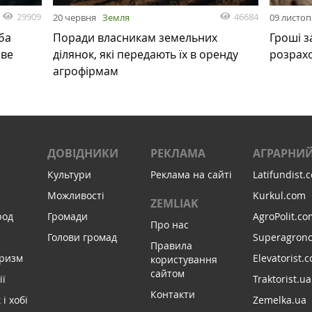
29909
46684
20 червня
Земля
09 листо
ба
Поради власникам земельних
Гроші з
ове
ділянок, які передають їх в оренду
розрах
агрофірмам
ДОВІДНИКИ
РЕКЛАМА
АГРАРНИЙ
Культури
Реклама на сайті
Latifundist.
Можливості
Kurkul.com
ZEMLIAK
род
Громади
AgroPolit.co
Про нас
Голови громад
Superagron
Правила
уризм
Elevatorist.
користування
сайтом
ії
Traktorist.ua
Контакти
і хобі
Zemelka.ua