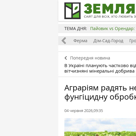
ТЕМА ДНЯ:
Пайовик vs Орендар: 
Все
Земля
Бізнес
Ферма
Дім-Сад-Город
Гр
Попередня новина
В Україні планують частково в
вітчизняні мінеральні добрива
Аграріям радять 
фунгіцидну оброб
04 червня 2026,09:35