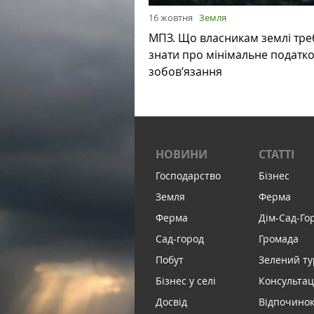
16 жовтня
Земля
МПЗ. Що власникам землі тре
знати про мінімальне податк
зобов’язання
НОВИНИ
СТАТТІ
Господарство
Бізнес
Земля
Ферма
Ферма
Дім-Сад-Го
Сад-город
Громада
Побут
Зелений т
Бізнес у селі
Консультац
Досвід
Відпочинок 