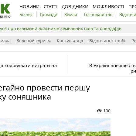
НОВИНИ
СТАТТІ
ДОВІДНИКИ
МОЖЛИВОСТІ
ПР
Бізнес
Громади
Земля
Господарство
Відпоч
усе про взаємини власників земельних паїв та орендарів
омада
Зелений туризм
Консультації
Відпочинок і хобі
Р
ідшкодовувати витрати на
В Україні вперше с
ри
негайно провести першу
ку соняшника
100