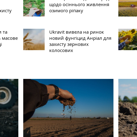
щодо осіннього живлення
хисту
озимого ріпаку
и та
Ukravit вивела на ринок
 масове
новий фунгіцид Анріал для
і
захисту зернових
колосових