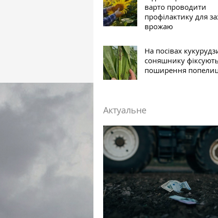
варто проводити
профілактику для за
врожаю
На посівах кукурудз
соняшнику фіксують
поширення попелиц
Актуальне