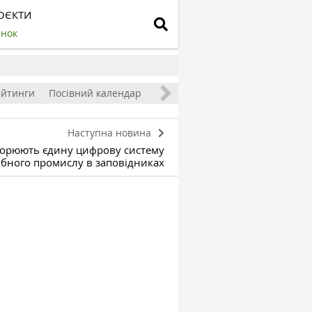
ОЄКТИ
инок
ейтинги
Посівний календар
Наступна новина
творюють єдину цифрову систему
бного промислу в заповідниках