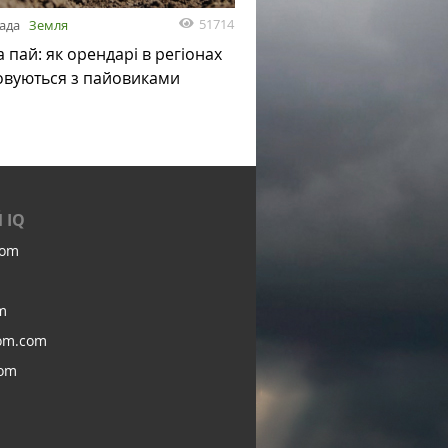
51714
пада
Земля
а пай: як орендарі в регіонах
овуються з пайовиками
 IQ
com
m
om.com
com