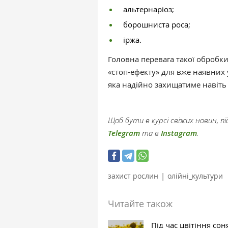
альтернаріоз;
борошниста роса;
іржа.
Головна перевага такої обробки
«стоп-ефекту» для вже наявних у
яка надійно захищатиме навіть
Щоб бути в курсі свіжих новин, 
Telegram
та в
Instagram
.
|
захист рослин
олійні_культури
Читайте також
Під час цвітіння со