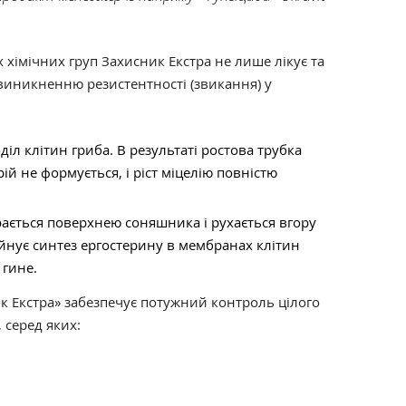
хімічних груп Захисник Екстра не лише лікує та
 виникненню резистентності (звикання) у
діл клітин гриба. В результаті ростова трубка
ій не формується, і ріст міцелію повністю
ається поверхнею соняшника і рухається вгору
йнує синтез ергостерину в мембранах клітин
 гине.
к Екстра» забезпечує потужний контроль цілого
 серед яких: