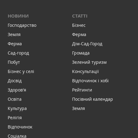
НОВИНИ
СТАТТІ
Господарство
Бізнес
Земля
Ферма
Ферма
Дім-Сад-Город
Сад-город
Громада
Побут
Зелений туризм
Бізнес у селі
Консультації
Досвід
Відпочинок і хобі
Здоров'я
Рейтинги
Освіта
Посівний календар
Культура
Земля
Релігія
Відпочинок
Соціалка