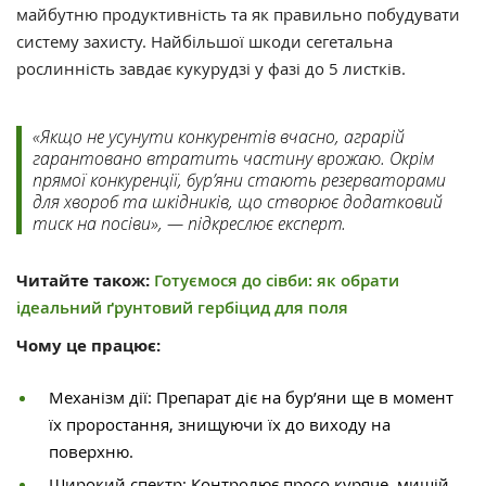
майбутню продуктивність та як правильно побудувати
систему захисту. Найбільшої шкоди сегетальна
рослинність завдає кукурудзі у фазі до 5 листків.
«Якщо не усунути конкурентів вчасно, аграрій
гарантовано втратить частину врожаю. Окрім
прямої конкуренції, бур’яни стають резерваторами
для хвороб та шкідників, що створює додатковий
тиск на посіви», — підкреслює експерт.
Читайте також:
Готуємося до сівби: як обрати
ідеальний ґрунтовий гербіцид для поля
Чому це працює:
Механізм дії: Препарат діє на бур’яни ще в момент
їх проростання, знищуючи їх до виходу на
поверхню.
Широкий спектр: Контролює просо куряче, мишій,