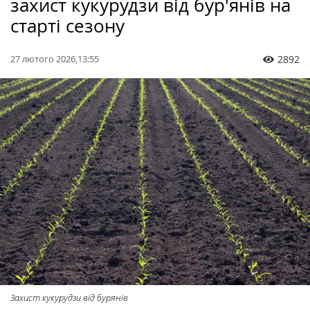
захист кукурудзи від бур'янів на
старті сезону
27 лютого 2026,13:55
2892
Захист кукурудзи від бурянів