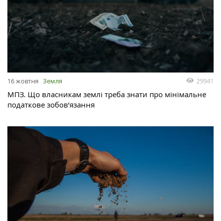
29941
16 жовтня
Земля
МПЗ. Що власникам землі треба знати про мінімальне
податкове зобов’язання