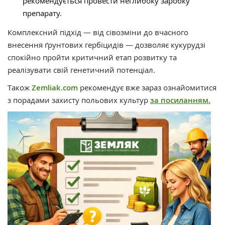
рекомендується провести неглибоку заробку
препарату.
Комплексний підхід — від сівозміни до вчасного
внесення ґрунтових гербіцидів — дозволяє кукурудзі
спокійно пройти критичний етап розвитку та
реалізувати свій генетичний потенціал.
Також
Zemliak.com
рекомендує вже зараз ознайомитися
з порадами захисту польових культур
за посиланням.