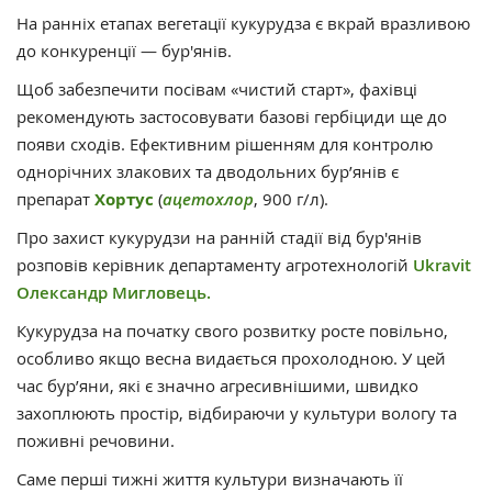
На ранніх етапах вегетації кукурудза є вкрай вразливою
до конкуренції — бур'янів.
Щоб забезпечити посівам «чистий старт», фахівці
рекомендують застосовувати базові гербіциди ще до
появи сходів. Ефективним рішенням для контролю
однорічних злакових та дводольних бур’янів є
препарат
Хортус
(
ацетохлор
, 900 г/л).
Про захист кукурудзи на ранній стадії від бур'янів
розповів керівник департаменту агротехнологій
Ukravit
Олександр Мигловець.
Кукурудза на початку свого розвитку росте повільно,
особливо якщо весна видається прохолодною. У цей
час бур’яни, які є значно агресивнішими, швидко
захоплюють простір, відбираючи у культури вологу та
поживні речовини.
Саме перші тижні життя культури визначають її