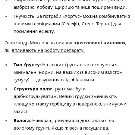
амброзію, лободу, щирицю та інші поширені види.
Гнучкість: За потреби «Хортус» можна комбінувати з
іншими гербіцидами (Селефіт, Стелс, Тернат) для
посилення ефекту.
Олександр Мигловець виділяє
три головні чинники
,
які
впливають на роботу препарату:
Тип ґрунту:
На легких ґрунтах застосовуються
мінімальні норми, на важких (з високим вмістом
гумусу) — дозування слід збільшити.
Структура поля:
ґрунт має бути
дрібногрудкуватим. Великі грудки зменшують
площу контакту гербіциду з поверхнею, знижуючи
захист.
Волога
: Найкращі результати досягаються на
вологому ґрунті. Якщо ж весна посушлива,