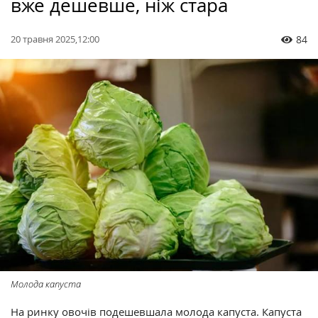
вже дешевше, ніж стара
20 травня 2025,12:00
84
Молода капуста
На ринку овочів подешевшала молода капуста. Капуста