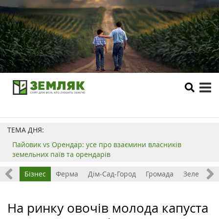
tog
me
ТЕМА ДНЯ:
Пайовик vs Орендар: усе про взаємини власників
земельних паїв та орендарів
емля
Бізнес
Ферма
Дім-Сад-Город
Громада
Зелений т
На ринку овочів молода капуста