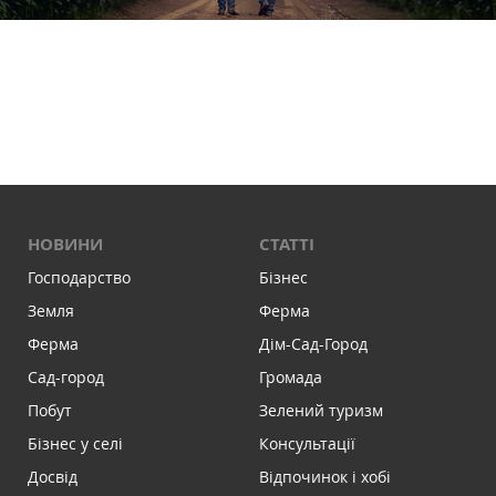
НОВИНИ
СТАТТІ
Господарство
Бізнес
Земля
Ферма
Ферма
Дім-Сад-Город
Сад-город
Громада
Побут
Зелений туризм
Бізнес у селі
Консультації
Досвід
Відпочинок і хобі