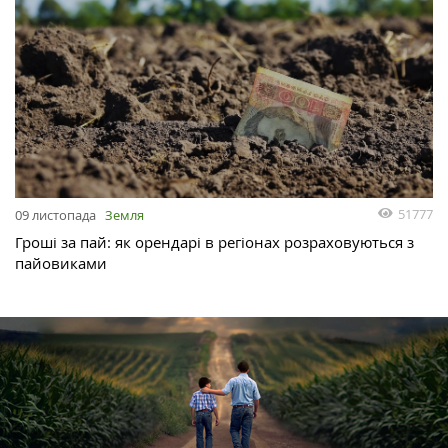
51777
09 листопада
Земля
Гроші за пай: як орендарі в регіонах розраховуються з
пайовиками