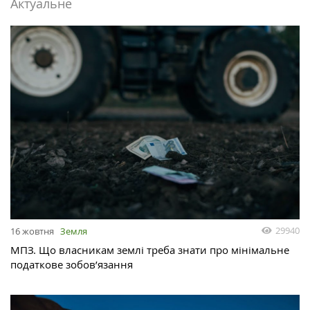
Актуальне
29940
16 жовтня
Земля
МПЗ. Що власникам землі треба знати про мінімальне
податкове зобов’язання