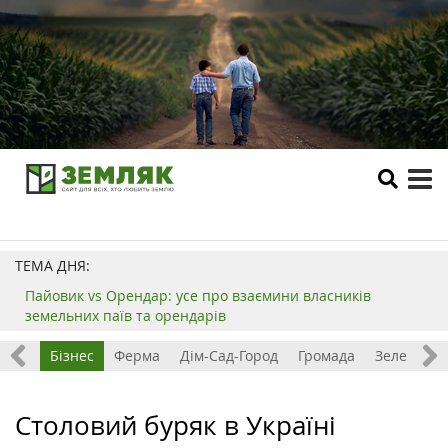
tog
me
ТЕМА ДНЯ:
Пайовик vs Орендар: усе про взаємини власників
земельних паїв та орендарів
емля
Бізнес
Ферма
Дім-Сад-Город
Громада
Зелений т
Столовий буряк в Україні