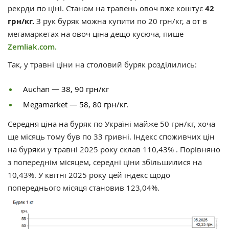
рекрди по ціні. Станом на травень овоч вже коштує
42
грн/кг.
З рук буряк можна купити по 20 грн/кг, а от в
мегамаркетах на овоч ціна дещо кусюча, пише
Zemliak.com.
Так, у травні ціни на столовий буряк розділились:
Auchan — 38, 90 грн/кг
Megamarket — 58, 80 грн/кг.
Середня ціна на буряк по Україні майже 50 грн/кг, хоча
ще місяць тому був по 33 гривні. Індекс споживчих цін
на буряки у травні 2025 року склав 110,43% . Порівняно
з попереднім місяцем, середні ціни збільшилися на
10,43%. У квітні 2025 року цей індекс щодо
попереднього місяця становив 123,04%.