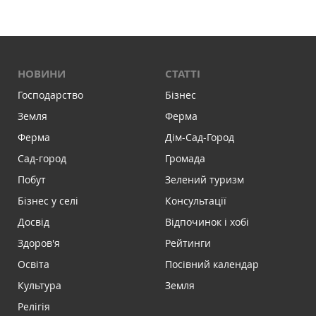
НОВИНИ
СТАТТІ
Господарство
Бізнес
Земля
Ферма
Ферма
Дім-Сад-Город
Сад-город
Громада
Побут
Зелений туризм
Бізнес у селі
Консультації
Досвід
Відпочинок і хобі
Здоров'я
Рейтинги
Освіта
Посівний календар
Культура
Земля
Релігія