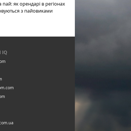
а пай: як орендарі в регіонах
овуються з пайовиками
 IQ
com
m
om.com
com
com.ua