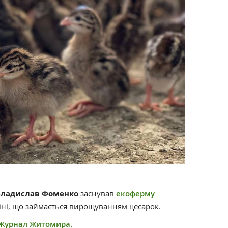
ладислав Фоменко
заснував
екоферму
аїні, що займається вирощуванням цесарок.
Журнал Житомира.