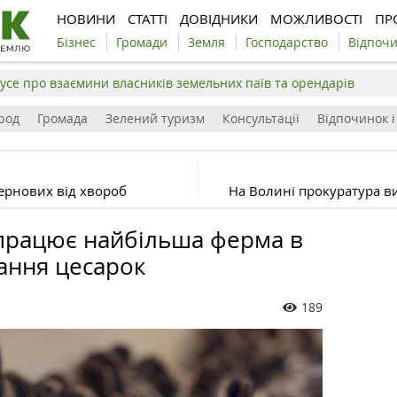
НОВИНИ
СТАТТІ
ДОВІДНИКИ
МОЖЛИВОСТІ
ПР
Бізнес
Громади
Земля
Господарство
Відпоч
усе про взаємини власників земельних паїв та орендарів
род
Громада
Зелений туризм
Консультації
Відпочинок і
зернових від хвороб
На Волині прокуратура в
працює найбільша ферма в
ання цесарок
189