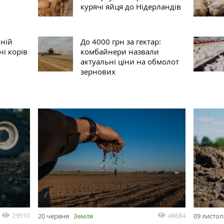
курячі яйця до Нідерландів
ній
До 4000 грн за гектар:
ні корів
комбайнери назвали
актуальні ціни на обмолот
зернових
29910
46684
20 червня
Земля
09 листо