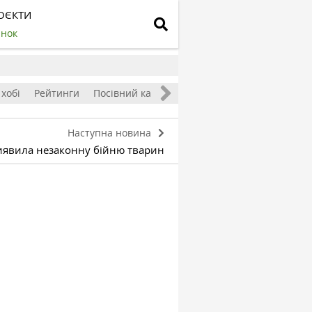
ОЄКТИ
инок
 хобі
Рейтинги
Посівний календар
Наступна новина
иявила незаконну бійню тварин