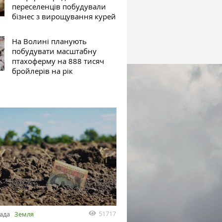
переселенців побудували
бізнес з вирощування курей
На Волині планують
побудувати масштабну
птахоферму на 888 тисяч
бройлерів на рік
51717
пада
Земля