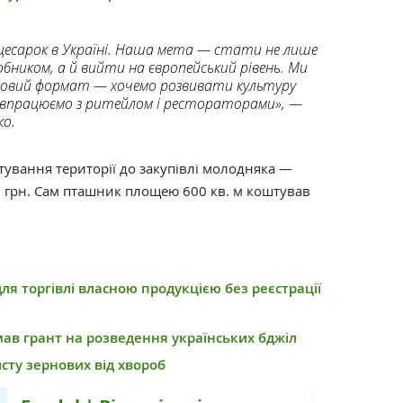
я цесарок в Україні. Наша мета — стати не лише
обником, а й вийти на європейський рівень. Ми
словий формат — хочемо розвивати культуру
івпрацюємо з ритейлом і рестораторами», —
ко.
тування території до закупівлі молодняка —
 грн. Сам пташник площею 600 кв. м коштував
ля торгівлі власною продукцією без реєстрації
в грант на розведення українських бджіл
сту зернових від хвороб