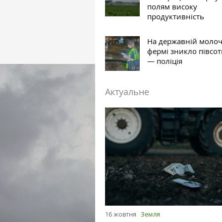
полям високу
продуктивність
На державній молоч
фермі зникло півсот
— поліція
Актуальне
16 жовтня
Земля