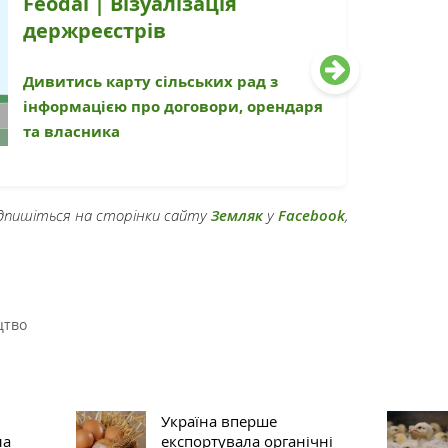
Feodal | Візуалізація
держреєстрів
Дивитись карту сільських рад з
інформацією про договори, орендаря
та власника
підпишіться на сторінки сайту
Земляк
у
Facebook
,
цтво
Україна вперше
ла
експортувала органічні