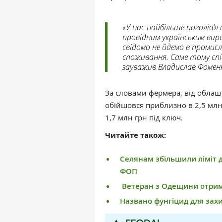
«У нас найбільше поголів’
провідним українським вир
свідомо не йдемо в проми
споживання. Саме тому сп
зауважив Владислав Фомен
За словами фермера, від облаш
обійшовся приблизно в 2,5 млн
1,7 млн грн під ключ.
Читайте також:
Селянам збільшили ліміт д
ФОП
Ветеран з Одещини отрима
Названо фунгіцид для захи