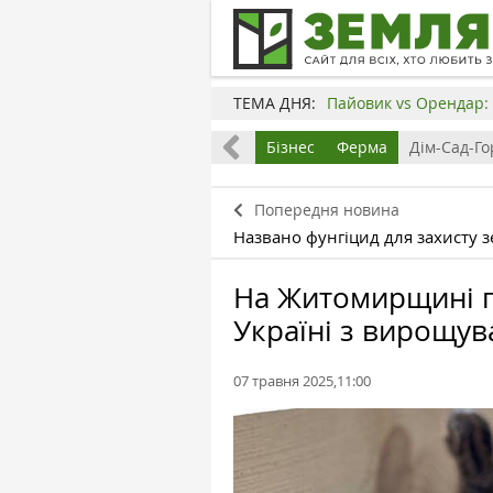
ТЕМА ДНЯ:
Пайовик vs Орендар: 
Все
Земля
Бізнес
Ферма
Дім-Сад-Го
Попередня новина
Названо фунгіцид для захисту 
На Житомирщині 
Україні з вирощув
07 травня 2025,11:00