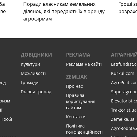
ба
Поради власникам земельних
Гроші з
ове
ділянок, які передають їх в оренду
розрах
агрофірмам
ДОВІДНИКИ
РЕКЛАМА
АГРАРНИЙ
Культури
Реклама на сайті
Latifundist.
Можливості
Kurkul.com
ZEMLIAK
род
Громади
AgroPolit.co
Про нас
Голови громад
Superagron
Правила
уризм
Elevatorist.
користування
сайтом
ії
Traktorist.ua
Контакти
і хобі
Zemelka.ua
Політика
AgroRobota.
конфіденційності