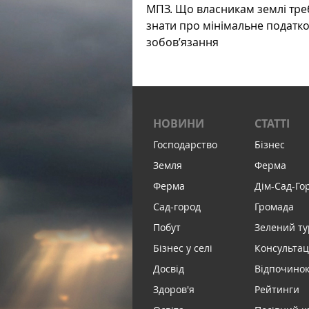
МПЗ. Що власникам землі тре
знати про мінімальне податк
зобов’язання
НОВИНИ
СТАТТІ
Господарство
Бізнес
Земля
Ферма
Ферма
Дім-Сад-Го
Сад-город
Громада
Побут
Зелений т
Бізнес у селі
Консультац
Досвід
Відпочинок 
Здоров'я
Рейтинги