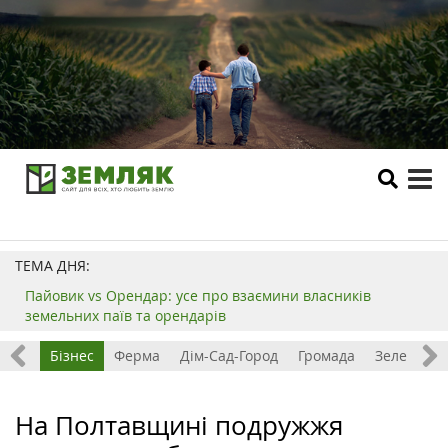
tog
me
ТЕМА ДНЯ:
Пайовик vs Орендар: усе про взаємини власників
земельних паїв та орендарів
емля
Бізнес
Ферма
Дім-Сад-Город
Громада
Зелений т
На Полтавщині подружжя