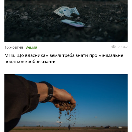
29942
16 жовтня
Земля
МПЗ. Що власникам землі треба знати про мінімальне
податкове зобов’язання