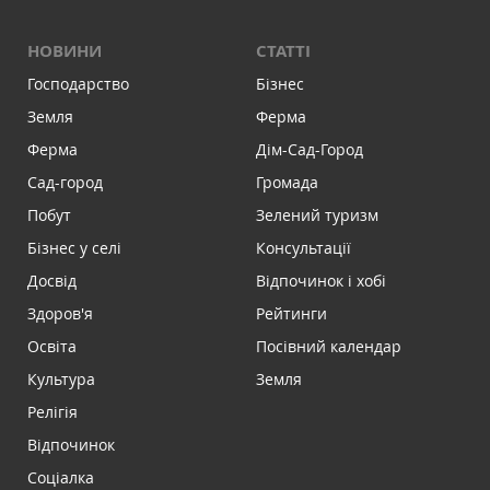
НОВИНИ
СТАТТІ
Господарство
Бізнес
Земля
Ферма
Ферма
Дім-Сад-Город
Сад-город
Громада
Побут
Зелений туризм
Бізнес у селі
Консультації
Досвід
Відпочинок і хобі
Здоров'я
Рейтинги
Освіта
Посівний календар
Культура
Земля
Релігія
Відпочинок
Соціалка