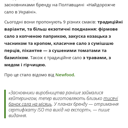
засновниками бренду на Полтавщині «Найдорожче
сало в Україні».
Сьогодні вони пропонують 9 різних смаків:
традиційні
варіанти, та більш екзотичні поєднання: фірмове
сало з копченою паприкою, закуска козацька з
часником та кропом, класичне сало з сумішшю
перців, пікантне — з сушеними томатами та
базиліком
. Також є традиційне сало
з травами, з
медом і гірчицею.
Про це стало відомо від
Newfood.
«Засновники виробництва раніше займалися
кейтерингом, тепер виготовляють близько
тисячі
банок сала на місяць
. У планах бренду — отримання
сертифікату ISO та вихід на експорт», — пише
видання.