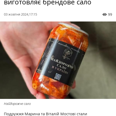
виготовляє брендове сало
03 жовтня 2024,17:15
99
Найдорожче сало
Подружжя Марина та Віталій Мостові стали