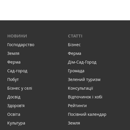
НОВИНИ
СТАТТІ
Господарство
Бізнес
Земля
Ферма
Ферма
Дім-Сад-Город
Сад-город
Громада
Побут
Зелений туризм
Бізнес у селі
Консультації
Досвід
Відпочинок і хобі
Здоров'я
Рейтинги
Освіта
Посівний календар
Культура
Земля