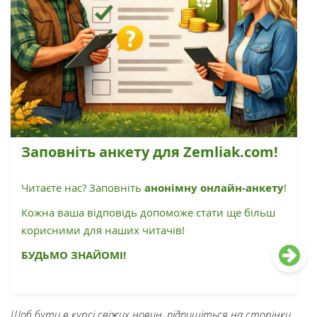
Заповніть анкету для Zemliak.com!
Читаєте нас? Заповніть
анонімну онлайн-анкету
!
Кожна ваша відповідь допоможе стати ще більш
корисними для наших читачів!
БУДЬМО ЗНАЙОМІ!
Щоб бути в курсі свіжих новин, підпишіться на сторінки