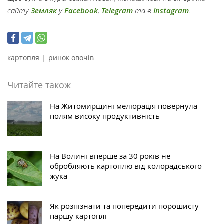
сайту
Земляк
у
Facebook
,
Telegram
та в
Instagram
.
|
картопля
ринок овочів
Читайте також
На Житомирщині меліорація повернула
полям високу продуктивність
На Волині вперше за 30 років не
обробляють картоплю від колорадського
жука
Як розпізнати та попередити порошисту
паршу картоплі