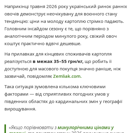
Наприкінці травня 2026 року український ринок ранніх
овочів демонструє неочікувану для воєнного стану
тенденцію: ціни на молоду картоплю стрімко падають.
Головним інсайдом сезону є те, що порівняно з
аналогічним періодом минулого року, свіжий овоч
коштує практично вдвічі дешевше.
На прилавках для кінцевих споживачів картопля
реалізується
в межах 35–55 грн/кг,
що робить її
доступною для масового покупця значно раніше, ніж
зазвичай, повідомляє
Zemliak.com.
Така ситуація зумовлена кількома ключовими
факторами — від сприятливих погодних умов у
південних областях до кардинальних змін у географії
вирощування.
«Якщо порівнювати з
минулорічними цінами у