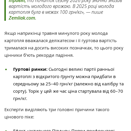
травні,
то початок сезону 2026 року значно знизив
вартість молодого врожаю. В 2025 році молода
картопля була в межах 100 грн/кг», — пише
Zemliak.com.
Якщо наприкінці травня минулого року молода
картопля вважалася делікатесом і її гуртова вартість
трималася на досить високих позначках, то цього року
цінники б’ють рекорди падіння.
Гуртові ринки:
Сьогодні великі партії ранньої
картоплі з відкритого ґрунту можна придбати в
середньому за 25–40 грн/кг (залежно від калібру та
сорту). Торік у цей же час ціна стартувала від 60–70
грн/кг.
Експерти виділяють три головні причини такого
цінового піке:
Ефект «активного Півдня»: Попри прифронтові