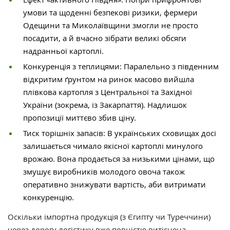
умови та щоденні безпекові ризики, фермери
Одещини та Миколаївщини змогли не просто
посадити, а й вчасно зібрати великі обсяги
надранньої картоплі.
Конкуренція з теплицями: Паралельно з південним
відкритим ґрунтом на ринок масово вийшла
плівкова картопля з Центральної та Західної
України (зокрема, із Закарпаття). Надлишок
пропозиції миттєво збив ціну.
Тиск торішніх запасів: В українських сховищах досі
залишається чимало якісної картоплі минулого
врожаю. Вона продається за низькими цінами, що
змушує виробників молодого овоча також
оперативно знижувати вартість, аби витримати
конкуренцію.
Оскільки імпортна продукція (з Єгипту чи Туреччини)
через дорогу логістику вже повністю витіснена