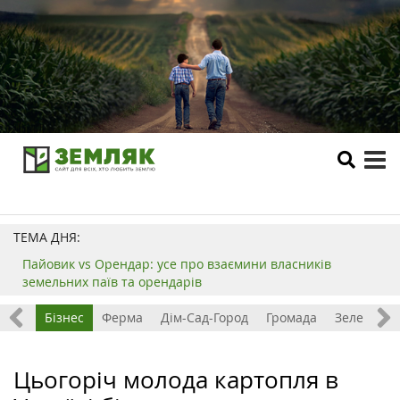
tog
me
ТЕМА ДНЯ:
Пайовик vs Орендар: усе про взаємини власників
земельних паїв та орендарів
емля
Бізнес
Ферма
Дім-Сад-Город
Громада
Зелений т
Цьогоріч молода картопля в