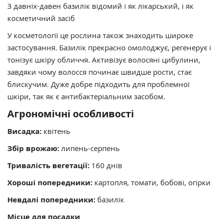
З давніх-давен базилік відомий і як лікарський, і як
косметичний засіб
У косметології це рослина також знаходить широке
застосування. Базилік прекрасно омолоджує, регенерує і
тонізує шкіру обличчя. Активізує волосяні цибулини,
завдяки чому волосся починає швидше рости, стає
блискучим. Дуже добре підходить для проблемної
шкіри, так як є антибактеріальним засобом.
Агрономічні особливості
Висадка:
квітень
Збір врожаю:
липень-серпень
Тривалість вегетації:
160 днів
Хороші попередники:
картопля, томати, бобові, огірки
Невдалі попередники:
базилік
Місце для посадки