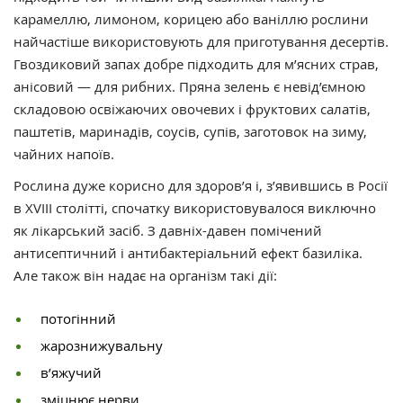
карамеллю, лимоном, корицею або ваніллю рослини
найчастіше використовують для приготування десертів.
Гвоздиковий запах добре підходить для м’ясних страв,
анісовий — для рибних. Пряна зелень є невід’ємною
складовою освіжаючих овочевих і фруктових салатів,
паштетів, маринадів, соусів, супів, заготовок на зиму,
чайних напоїв.
Рослина дуже корисно для здоров’я і, з’явившись в Росії
в XVIII столітті, спочатку використовувалося виключно
як лікарський засіб. З давніх-давен помічений
антисептичний і антибактеріальний ефект базиліка.
Але також він надає на організм такі дії:
потогінний
жарознижувальну
в’яжучий
зміцнює нерви