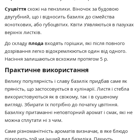
Суцвіття
схожі на пензлики. Віночок за будовою
двугубний, що і відносить базилік до сімейства
ясноткових, або губоцвітих. Квіти з’являються в пазухах
верхніх листків.
До складу
плода
входять горішки, які після повного
дозрівання легко відокремлюються один від одного.
Насіння залишаються всхожим протягом 5 р.
Практичне використання
Велику популярність і славу базилік придбав саме як
пряність, що застосовується в кулінарії. Листя і стебла
використовуються як в свіжому, так і в сушеному
вигляді. Збирати їх потрібно до початку цвітіння.
Базиліку притаманні неповторний аромат і смак, які не
можна сплутати ні з чим.
Саме різноманітність ароматів визначає, в яке блюдо
підходить той чи інший вид базиліка. Пахнуть