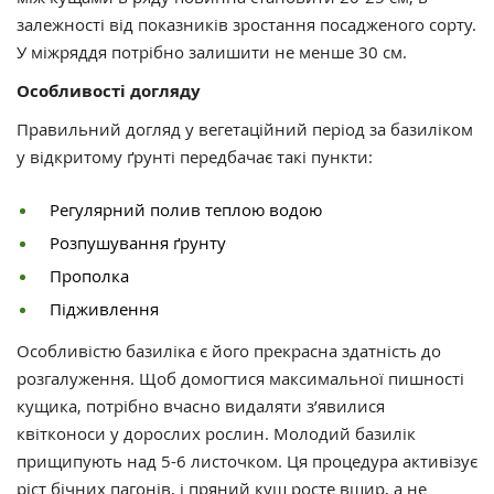
залежності від показників зростання посадженого сорту.
У міжряддя потрібно залишити не менше 30 см.
Особливості догляду
Правильний догляд у вегетаційний період за базиліком
у відкритому ґрунті передбачає такі пункти:
Регулярний полив теплою водою
Розпушування ґрунту
Прополка
Підживлення
Особливістю базиліка є його прекрасна здатність до
розгалуження. Щоб домогтися максимальної пишності
кущика, потрібно вчасно видаляти з’явилися
квітконоси у дорослих рослин. Молодий базилік
прищипують над 5-6 листочком. Ця процедура активізує
ріст бічних пагонів, і пряний кущ росте вшир, а не