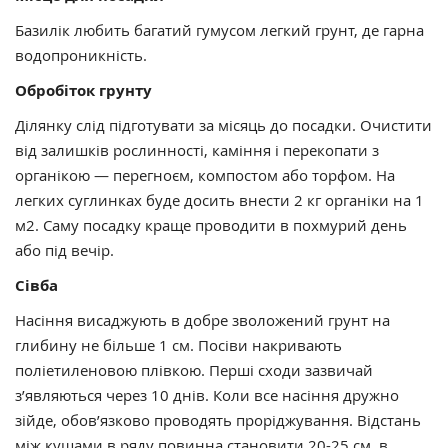
Базилік любить багатий гумусом легкий грунт, де гарна
водопроникність.
Обробіток грунту
Ділянку слід підготувати за місяць до посадки. Очистити
від залишків рослинності, каміння і перекопати з
органікою — перегноєм, компостом або торфом. На
легких суглинках буде досить внести 2 кг органіки на 1
м2. Саму посадку краще проводити в похмурий день
або під вечір.
Сівба
Насіння висаджують в добре зволожений грунт на
глибину не більше 1 см. Посіви накривають
поліетиленовою плівкою. Перші сходи зазвичай
з’являються через 10 днів. Коли все насіння дружно
зійде, обов’язково проводять проріджування. Відстань
між кущами в ряду повинна становити 20-25 см, в