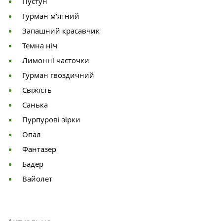
Пустун
Гурман м’ятний
Запашний красавчик
Темна ніч
Лимонні часточки
Гурман гвоздичний
Свіжість
Санька
Пурпурові зірки
Опал
Фантазер
Бадер
Вайолет