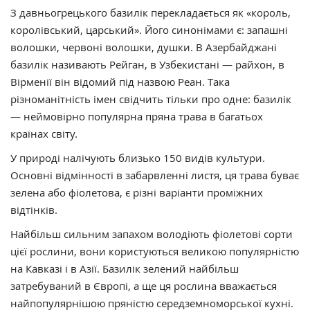
З давньогрецького базилік перекладається як «король,
королівський, царський». Його синонімами є: запашні
волошки, червоні волошки, душки. В Азербайджані
базилік називають Рейган, в Узбекистані — райхон, в
Вірменії він відомий під назвою Реан. Така
різноманітність імен свідчить тільки про одне: базилік
— неймовірно популярна пряна трава в багатьох
країнах світу.
У природі налічують близько 150 видів культури.
Основні відмінності в забарвленні листя, ця трава буває
зелена або фіолетова, є різні варіанти проміжних
відтінків.
Найбільш сильним запахом володіють фіолетові сорти
цієї рослини, вони користуються великою популярністю
на Кавказі і в Азії. Базилік зелений найбільш
затребуваний в Європі, а ще ця рослина вважається
найпопулярнішою пряністю середземноморської кухні.