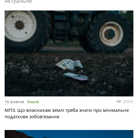
Актуальне
29930
16 жовтня
Земля
МПЗ. Що власникам землі треба знати про мінімальне
податкове зобов’язання