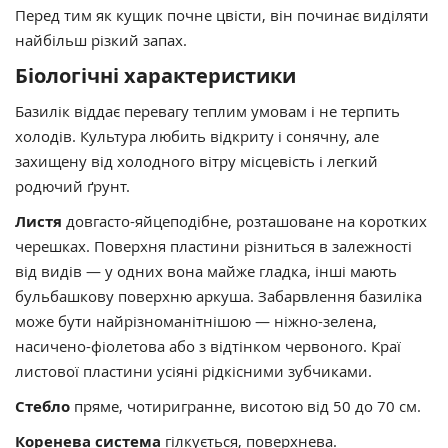
Перед тим як кущик почне цвісти, він починає виділяти
найбільш різкий запах.
Біологічні характеристики
Базилік віддає перевагу теплим умовам і не терпить
холодів. Культура любить відкриту і сонячну, але
захищену від холодного вітру місцевість і легкий
родючий ґрунт.
Листя
довгасто-яйцеподібне, розташоване на коротких
черешках. Поверхня пластини різниться в залежності
від видів — у одних вона майже гладка, інші мають
бульбашкову поверхню аркуша. Забарвлення базиліка
може бути найрізноманітнішою — ніжно-зелена,
насичено-фіолетова або з відтінком червоного. Краї
листової пластини усіяні рідкісними зубчиками.
Стебло
пряме, чотиригранне, висотою від 50 до 70 см.
Коренева система
гілкується, поверхнева.