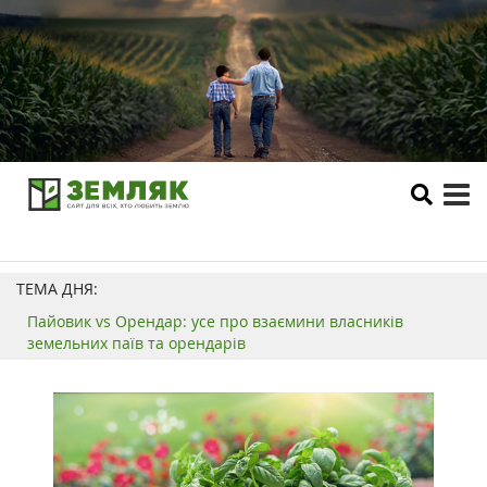
tog
me
ТЕМА ДНЯ:
Пайовик vs Орендар: усе про взаємини власників
земельних паїв та орендарів