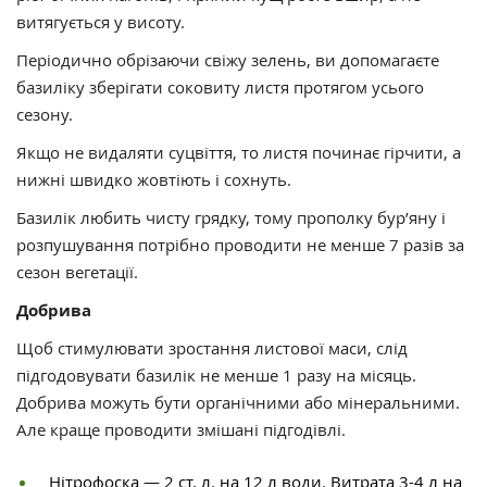
витягується у висоту.
Періодично обрізаючи свіжу зелень, ви допомагаєте
базиліку зберігати соковиту листя протягом усього
сезону.
Якщо не видаляти суцвіття, то листя починає гірчити, а
нижні швидко жовтіють і сохнуть.
Базилік любить чисту грядку, тому прополку бур’яну і
розпушування потрібно проводити не менше 7 разів за
сезон вегетації.
Добрива
Щоб стимулювати зростання листової маси, слід
підгодовувати базилік не менше 1 разу на місяць.
Добрива можуть бути органічними або мінеральними.
Але краще проводити змішані підгодівлі.
Нітрофоска — 2 ст. л. на 12 л води. Витрата 3-4 л на