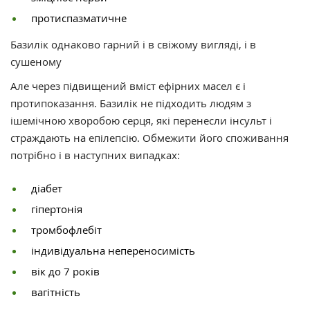
протиспазматичне
Базилік однаково гарний і в свіжому вигляді, і в
сушеному
Але через підвищений вміст ефірних масел є і
протипоказання. Базилік не підходить людям з
ішемічною хворобою серця, які перенесли інсульт і
страждають на епілепсію. Обмежити його споживання
потрібно і в наступних випадках:
діабет
гіпертонія
тромбофлебіт
індивідуальна непереносимість
вік до 7 років
вагітність