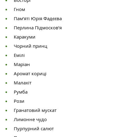
Гном
Пам’яті Юрія Фадєєва
Перлина Підмосков’я
Каракуми
Чорний принц
Емілі
Маріан
Аромат кориці
Малахіт
Румба
Рози
Гранатовий мускат
Лимонне чудо
Пурпурний салют