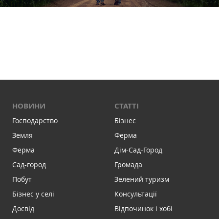
НОВИНИ
СТАТТІ
Господарство
Бізнес
Земля
Ферма
Ферма
Дім-Сад-Город
Сад-город
Громада
Побут
Зелений туризм
Бізнес у селі
Консультації
Досвід
Відпочинок і хобі