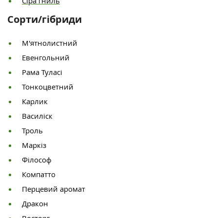
Сіра гниль
Сорти/гібриди
М'ятнолистний
Евенгольний
Рама Туласі
Тонкоцветний
Карлик
Василіск
Троль
Маркіз
Філософ
Компатто
Перцевий аромат
Дракон
Восторг