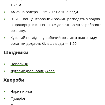
1 кв.м.
Аміачна селітра — 15-20 г на 10 л води.
Гній — концентрований розчин розводять з водою
в пропорції 1:10. На 1 кв.м достатньо літра робочого
розчину.
Курячий послід — у робочий розчин з цього виду
органіки додають більше води — 1:20.
Шкідники
Попелиця
Луговий (польовий) клоп
Хвороби
Чорна ніжка
Фузаріоз