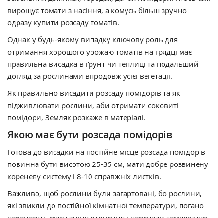
вирощує томати з насіння, а комусь більш зручно
одразу купити розсаду томатів.
Однак у будь-якому випадку ключову роль для
отримання хорошого урожаю томатів на грядці має
правильна висадка в ґрунт чи теплиці та подальший
догляд за рослинами впродовж усієї вегетації.
Як правильно висадити розсаду помідорів та як
підживлювати рослини, аби отримати соковиті
помідори, Земляк розкаже в матеріалі.
Якою має бути розсада помідорів
Готова до висадки на постійне місце розсада помідорів
повинна бути висотою 25-35 см, мати добре розвинену
кореневу систему і 8-10 справжніх листків.
Важливо, щоб рослини були загартовані, бо рослини,
які звикли до постійної кімнатної температури, погано
перенесуть різку зміну оточення і перепади температур