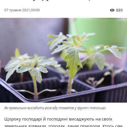
07 травня 2021,09:00
889
Як правильно висадити розсаду томатів у ґрунт і теплицю
Щороку господарі й господині висаджують на своїх
земельних ділянках, городах, дачах помідори. Хтось сам