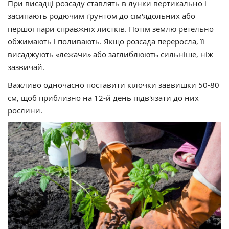
При висадці розсаду ставлять в лунки вертикально і
засипають родючим ґрунтом до сім'ядольних або
першої пари справжніх листків. Потім землю ретельно
обжимають і поливають. Якщо розсада переросла, її
висаджують «лежачи» або заглиблюють сильніше, ніж
зазвичай.
Важливо одночасно поставити кілочки заввишки 50-80
см, щоб приблизно на 12-й день підв'язати до них
рослини.