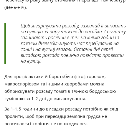
(день-ніч).
Щоб загартувати розсаду, зазвичай її виносять
на вулицю за пару тижнів до висадки. Спочатку
залишають рослини в тіні на кілька годин і з
кожним днем збільшують час перебування на
сонці і на вулиці взагалі. Останні дні перед
висадкою розсада повинна повністю провести
на вулиці.
Для профілактики й боротьби з фітофторозом,
макроспоріозом та іншими хворобами можна
обприскувати розсаду томатів 1%-ною бордоською
сумішшю за 1-2 дні до висаджування.
За 1-1,5 години до висадки розсаду потрібно як слід
пролити, щоб при пересадці земляна грудка не
розсипався і коріння не пошкодилося.