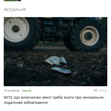
Актуальне
29926
16 жовтня
Земля
МПЗ. Що власникам землі треба знати про мінімальне
податкове зобов’язання