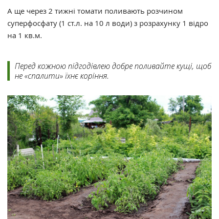
А ще через 2 тижні томати поливають розчином
суперфосфату (1 ст.л. на 10 л води) з розрахунку 1 відро
на 1 кв.м.
Перед кожною підгодівлею добре поливайте кущі, щоб
не «спалити» їхнє коріння.