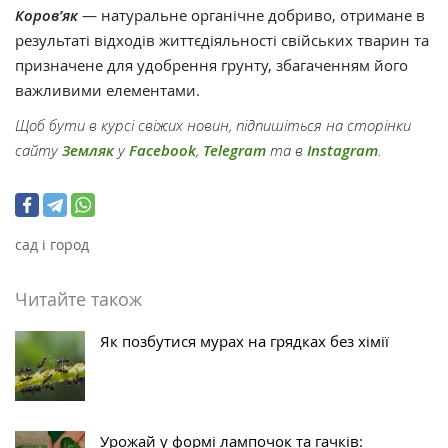
Коров’як
— натуральне органічне добриво, отримане в
результаті відходів життєдіяльності свійських тварин та
призначене для удобрення грунту, збагаченням його
важливими елементами.
Щоб бути в курсі свіжих новин, підпишіться на сторінки
сайту
Земляк
у
Facebook
,
Telegram
та в
Instagram
.
сад і город
Читайте також
Як позбутися мурах на грядках без хімії
Урожай у формі лампочок та гачків: