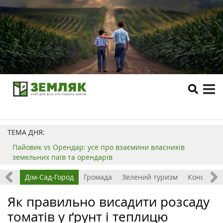
tog
me
ТЕМА ДНЯ:
Пайовик vs Орендар: усе про взаємини власників
земельних паїв та орендарів
ерма
Дім-Сад-Город
Громада
Зелений туризм
Консульта
Як правильно висадити розсаду
томатів у ґрунт і теплицю