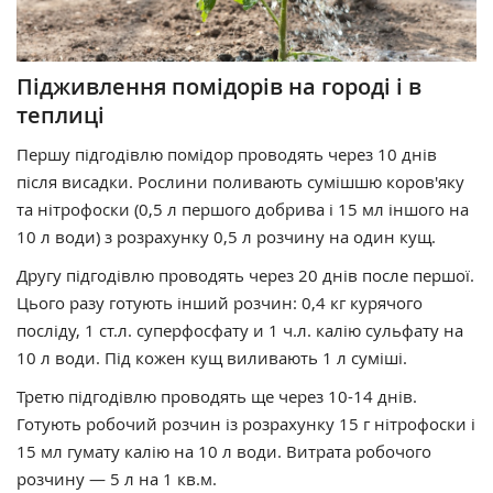
Підживлення помідорів на городі і в
теплиці
Першу підгодівлю помідор проводять через 10 днів
після висадки. Рослини поливають сумішшю коров'яку
та нітрофоски (0,5 л першого добрива і 15 мл іншого на
10 л води) з розрахунку 0,5 л розчину на один кущ.
Другу підгодівлю проводять через 20 днів после першої.
Цього разу готують інший розчин: 0,4 кг курячого
посліду, 1 ст.л. суперфосфату и 1 ч.л. калію сульфату на
10 л води. Під кожен кущ виливають 1 л суміші.
Третю підгодівлю проводять ще через 10-14 днів.
Готують робочий розчин із розрахунку 15 г нітрофоски і
15 мл гумату калію на 10 л води. Витрата робочого
розчину — 5 л на 1 кв.м.