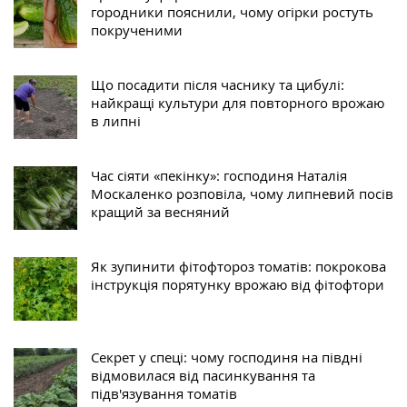
городники пояснили, чому огірки ростуть
покрученими
Що посадити після часнику та цибулі:
найкращі культури для повторного врожаю
в липні
Час сіяти «пекінку»: господиня Наталія
Москаленко розповіла, чому липневий посів
кращий за весняний
Як зупинити фітофтороз томатів: покрокова
інструкція порятунку врожаю від фітофтори
Секрет у спеці: чому господиня на півдні
відмовилася від пасинкування та
підв'язування томатів