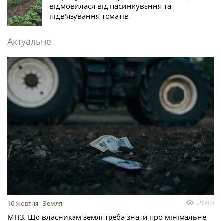
відмовилася від пасинкування та
підв'язування томатів
Актуальне
29910
16 жовтня
Земля
МПЗ. Що власникам землі треба знати про мінімальне