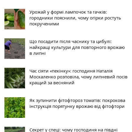
Урожай у формі лампочок та гачків:
городники пояснили, чому огірки ростуть
покрученими
Що посадити після часнику та цибулі:
найкращі культури для повторного врожаю
в липні
Час сіяти «пекінку»: господиня Наталія
Москаленко розповіла, чому липневий посів
кращий за весняний
Як зупинити фітофтороз томатів: покрокова
інструкція порятунку врожаю від фітофтори
Секрет у спеці: чому господиня на півдні