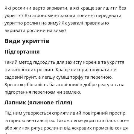
Які рослини варто вкривати, а які краще залишити без
укриття? Які агрономічні заходи повинні передувати
укриттю рослин на зиму? Як узагалі правильно
вкривати рослини на зиму?
Види укриттів
Підгортання
Такий метод підходить для захисту коренів та укриття
низькорослих рослин. Краще використовувати не
садовий ґрунт, а легшу суміш торфу та перегною.
Зрештою, більшість багаторічників добре реагують на
підгортання перегноєм чи землею.
Лапник (ялинове гілля)
Під ним утворюється сприятливий повітряний простір
із гарною вентиляцією. Також легке укриття з гілок сосен
або ялинок рятує рослини від яскравих променів сонця