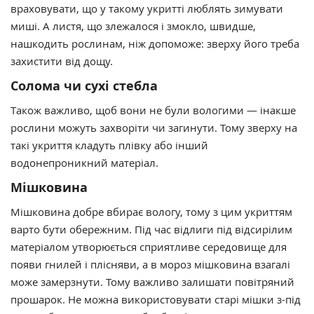
враховувати, що у такому укритті люблять зимувати
миші. А листя, що злежалося і змокло, швидше,
нашкодить рослинам, ніж допоможе: зверху його треба
захистити від дощу.
Солома чи сухі стебла
Також важливо, щоб вони не були вологими — інакше
рослини можуть захворіти чи загинути. Тому зверху на
такі укриття кладуть плівку або інший
водонепроникний матеріал.
Мішковина
Мішковина добре вбирає вологу, тому з цим укриттям
варто бути обережним. Під час відлиги під відсирілим
матеріалом утворюється сприятливе середовище для
появи гнилей і плісняви, а в мороз мішковина взагалі
може замерзнути. Тому важливо залишати повітряний
прошарок. Не можна використовувати старі мішки з-під