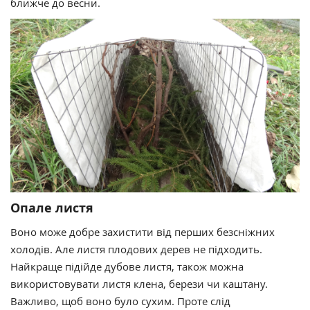
ближче до весни.
Опале листя
Воно може добре захистити від перших безсніжних
холодів. Але листя плодових дерев не підходить.
Найкраще підійде дубове листя, також можна
використовувати листя клена, берези чи каштану.
Важливо, щоб воно було сухим. Проте слід