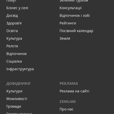
Побут
Зелений туризм
Бізнес у селі
Консультації
Досвід
Відпочинок і хобі
Здоров'я
Рейтинги
Освіта
Посівний календар
Культура
Земля
Релігія
Відпочинок
Соціалка
Інфраструктура
ДОВІДНИКИ
РЕКЛАМА
Культури
Реклама на сайті
Можливості
ZEMLIAK
Громади
Про нас
Голови громад