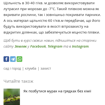
Щільність в 30-40 г/кв. м дозволяє використовувати
лутрасил при морозах до -7°С. Такий плівкою можна як
вкривати рослини, так і зовнішньо покривати парники.
А ось матеріал щільністю 60 г/кв.м передбачає, що його
будуть використовувати в якості вітрозахисту на
відкритих ділянках, що забезпечується міцністю плівки.
Щоб бути в курсі свіжих новин, підпишіться на сторінки
сайту
Земляк
у
Facebook
,
Telegram
та в
Instagram
.
|
|
сад і город
клумба
захист
Читайте також
Як позбутися мурах на грядках без хімії