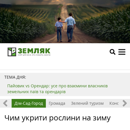
tog
me
ТЕМА ДНЯ:
Пайовик vs Орендар: усе про взаємини власників
земельних паїв та орендарів
ерма
Дім-Сад-Город
Громада
Зелений туризм
Консульта
Чим укрити рослини на зиму