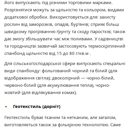
його випускають під різними торговими марками.
Розрізнятися можуть за щільністю та кольором, видами
додаткової обробки. Використовується для: захисту
рослин від заморозків, опадів, бур'янів; сприяє більш
швидкому прогріванню ґрунту та сходу паростків; також
дає змогу збільшувати час між поливами. У садівництві
та городництві зазвичай застосовують термоскріплений
спанбонд щільністю від 15 до 80 г/кв.м .
Для сільськогосподарської сфери випускають спеціальні
види спанбонду: фольгований чорний та білий (для
відображення світла); двоколірний — чорно-білий,
червоно-білий (для акумулювання тепла), чорно-
жовтий (для відлякування комах).
Геотекстиль (дорніт)
Геотекстиль буває тканим та нетканим, але загалом,
виготовляється також за фільєрною технологією. Саме